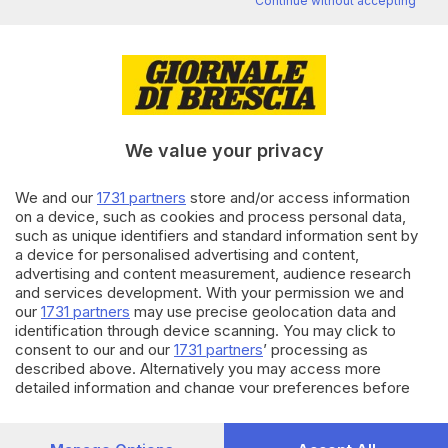
Continue without accepting
SUGGERITI PER TE
UniBs, quasi 89 milioni dal Fondo di
finanziamento ordinario
08.08.2026
We value your privacy
Malore in vacanza a Riccione, Patrizia
Reggiani in terapia intensiva
We and our
1731 partners
store and/or access information
08.08.2026
on a device, such as cookies and process personal data,
such as unique identifiers and standard information sent by
Guida in maniera sospetta sulla BreBeMi:
a device for personalised advertising and content,
arrestato con la cocaina
advertising and content measurement, audience research
and services development. With your permission we and
08.08.2026
our
1731 partners
may use precise geolocation data and
identification through device scanning. You may click to
consent to our and our
1731 partners
’ processing as
described above. Alternatively you may access more
detailed information and change your preferences before
consenting or to refuse consenting. Please note that some
processing of your personal data may not require your
Canale WhatsApp GDB
consent, but you have a right to object to such processing.