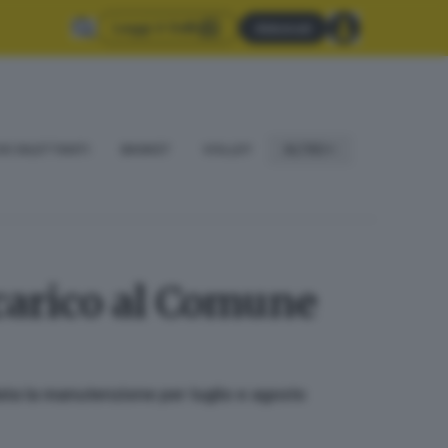
Leggi il GdB
Abbonati
IO DILETTANTI
BASKET
VOLLEY
ALTRO
carico al Comune
idata la manutenzione per luglio e agosto