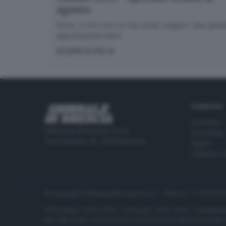
agosto
Dove, a che ora e in che modo seguire i due gran
appuntamenti estivi.
SCOPRI DI PIÙ
RUBRICHE
Cronaca
Editoriale Bresciana S.p.A.
Economia
Via Solferino 22, 25121 Brescia
Sport
Cultura e 
© Copyright Editoriale Bresciana S.p.A. - Brescia - P.IVA 00
ISSN digital: 2499-099X - ISSN carta: 1590-346X - L'adattamen
per tutti i paesi. Informative e moduli privacy. Edizione onlin