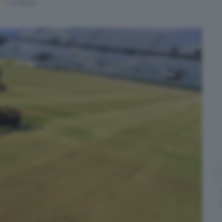
1
' di lettura