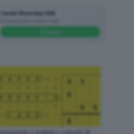
Canale WhatsApp GDB
Breaking news in tempo reale
Seguici
ucipuzzle e Sudoku: i giochi di