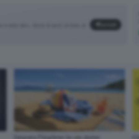
Iscriviti
e tanto altro... Storie di sport, di sfide, di
✕
Calcio, basket, pallavolo, rugby, pallanuoto e tanto altro... Storie di
Cr
Impara l’inglese in un mese