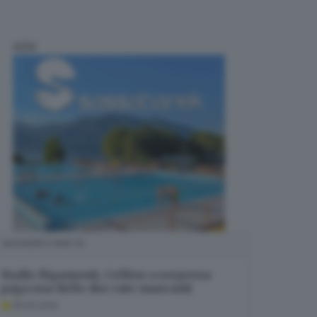
ADV
SUGGERITI PER TE
Stadio Rigamonti, Cellino a sorpresa
paga una delle due rate mancanti
28.06.2025