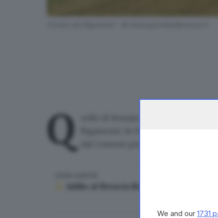
Il prato del Rigamonti - © www.giornaledibrescia.it
Q
uello di domani alle 17 è il termine 
Rigamonti
. Se Massimo Cellino non l
dal Comune per il cambio delle serrat
LEGGI ANCHE
Addio al Brescia Bsfc, mentre Cellino 
We and our
1731 p