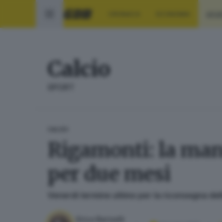
CRONACA
ECONOMIA
SPO
Calcio
SPORT
CALCIO
Rigamonti: la man
per due mesi
Venerdì termine ultimo per la riconsegna delle
Erica Bariselli