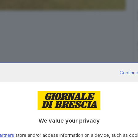
Continue
ultimo per la
riconsegna delle chiavi
dello
stadio
o farà (e non lo farà) interverrà un fabbro incaricato
ure dei cancelli.
promette battaglia sullo stadio
We value your privacy
artners
store and/or access information on a device, such as co