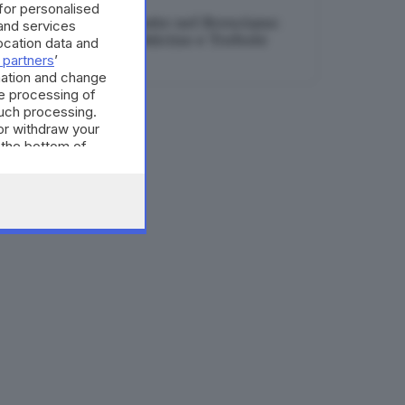
 for personalised
Tre incendi nella notte nel Bresciano:
and services
roghi a Cologne, Botticino e Torbole
cation data and
 partners
’
07.08.2026
mation and change
e processing of
such processing.
or withdraw your
 the bottom of