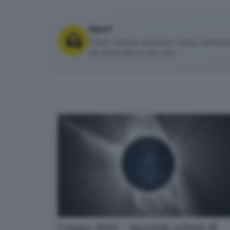
Sport
Calcio, basket, pallavolo, rugby, pallanuoto 
tifo. Biancoblù e non solo.
Cosmo 2050 - Speciale eclissi di