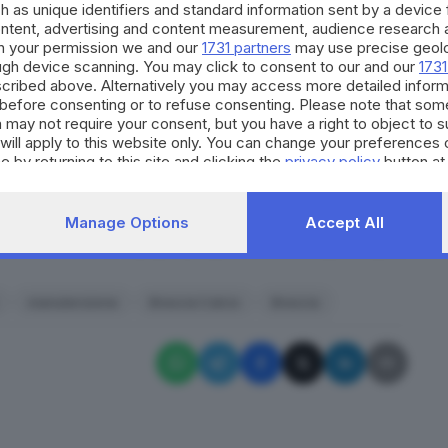
h as unique identifiers and standard information sent by a device
ontent, advertising and content measurement, audience research 
tto slitta a venerdì
h your permission we and our
1731 partners
may use precise geolo
ough device scanning. You may click to consent to our and our
1731
cribed above. Alternatively you may access more detailed infor
d’incuria del terreno
del Rigamonti (Cellino ha
before consenting or to refuse consenting. Please note that som
 may not require your consent, but you have a right to object to 
e la revoca della concessione), è stato conferito
will apply to this website only. You can change your preferences 
ngo Saiano di provvedere alla manutenzione del prato
e by returning to this site and clicking the
privacy policy
button at
re, ha preso atto della
decadenza della licenza
del
 notizia l’atto di revoca della concessione.
Manage Options
Accept All
RIPRODUZIONE RISERVATA © GIORNALE DI BRESCIA
manutenzione
Brescia Calcio
Brescia