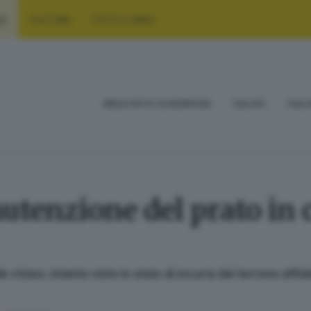
RT
CULTURA
FOTO E VIDEO
RISULTATI E CLASSIFICHE
CALCIO
CALC
utenzione del prato in 
 chiavi, intanto visto lo stato di incuria del terreno aff