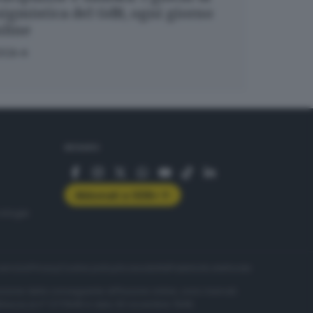
igmistica del GdB, ogni giorno
nline
OCA
SEGUICI
Abbonati a GDB+
rologie
servizio
Privacy
Cookie policy
Accessibilità
Pubblicità elettorale
nzione della conseguente diffusione online, sono riservati
di Brescia al n° 07/1948 in data 30 novembre 1948.