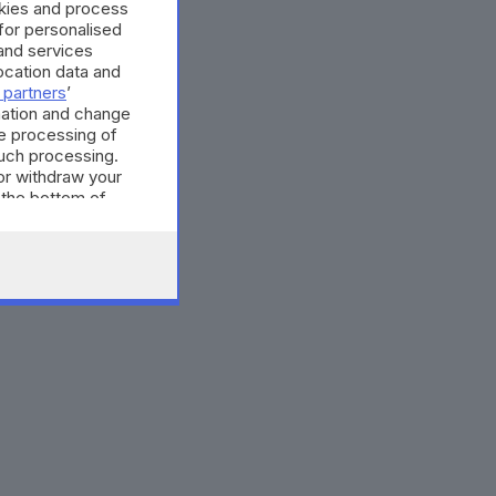
okies and process
 for personalised
and services
cation data and
 partners
’
mation and change
e processing of
such processing.
or withdraw your
 the bottom of