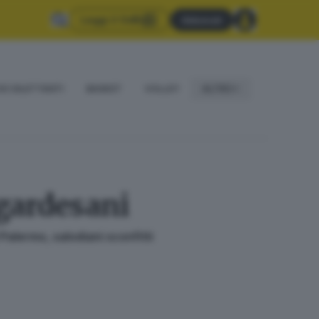
Leggi il GdB
Abbonati
IO DILETTANTI
BASKET
VOLLEY
ALTRO
 gardesani
 Palermo, salodiani sconfitti