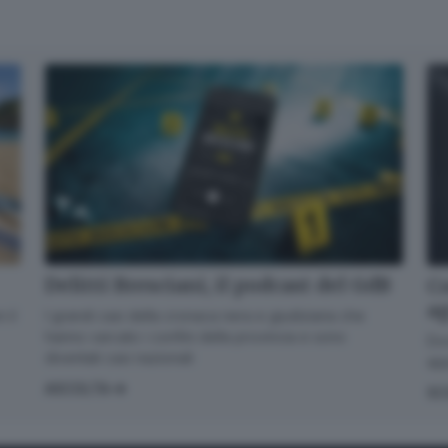
Quando invii il modulo, controlla la tua inbox per confermare
l'iscrizione
Informativa ai sensi dell’articolo 13 del Regolamento UE
2016/679 o GDPR*
Alla mail registrata verranno inviati periodicamente messaggi di posta
elettronica contenenti le ultime notizie. Potrà interrompere in ogni
momento l'invio seguendo le istruzioni che troverà in ogni
messaggio.
Clicca qui per l'informativa estesa
Accetta ed iscriviti
Delitti Bresciani, il podcast del GdB
Co
a
I grandi casi della cronaca nera e giudiziaria che
 il
hanno varcato i confini della provincia e sono
Dov
diventati casi nazionali
app
ASCOLTA
SC