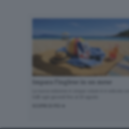
Impara l’inglese in un mese
La nuova edizione in cinque volumi è in edicola con
GdB ogni giovedì fino al 20 agosto
SCOPRI DI PIÙ