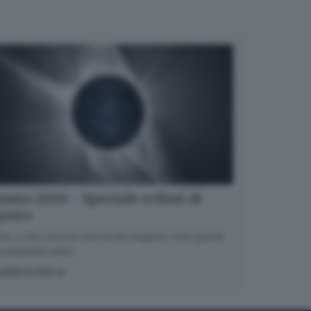
smo 2050 - Speciale eclissi di
gosto
e, a che ora e in che modo seguire i due grandi
untamenti estivi.
OPRI DI PIÙ