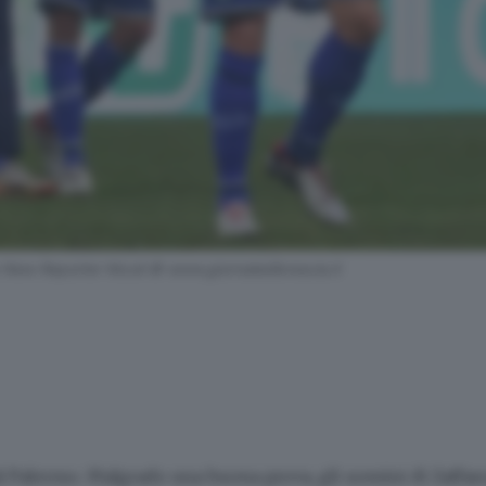
to New Reporter Nicoli © www.giornaledibrescia.it
al Palermo. Malgrado una buona prova, gli uomini di Zaffaro