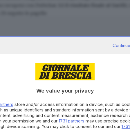
eno recupero con Dubickas:
1-2 il risultato finale al Garilli
,
. Di seguito le pagelle.
Continue
 Ranocchia e l’incornata di Soleri) non può nulla, mentre qu
e in avvio di ripresa è fortunato quando
respinta, ma grazia la retroguardia salodiana.
CONTENUTO PER GLI ABBONATI
sore (non concede quasi nulla ed è bravo nelle chiusure), 
o Segre cerca di portarlo fuori dalla sua zona di competen
Continua a l
We value your privacy
La nostra community si evolv
artners
store and/or access information on a device, such as co
h as unique identifiers and standard information sent by a device
occasioni di partecipazione, 
poco e dall’altra parte in tre occasioni sfiora il gol, negato
ontent, advertising and content measurement, audience research 
per il territorio. Decidi anch
sulla linea.
h your permission we and our
1731 partners
may use precise geolo
strumento quotidiano di co
ough device scanning. You may click to consent to our and our
1731
civico.