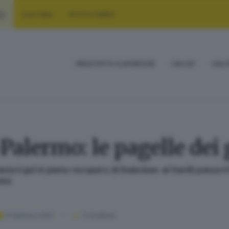
RT
CULTURA
FOTO E VIDEO
RISULTATI E CLASSIFICHE
CALCIO
CALC
Palermo: le pagelle dei
sta il gol in pieno recupero di Dubickas: al Garilli passa il
tivi
11 febbraio 2024
3
' di lettura