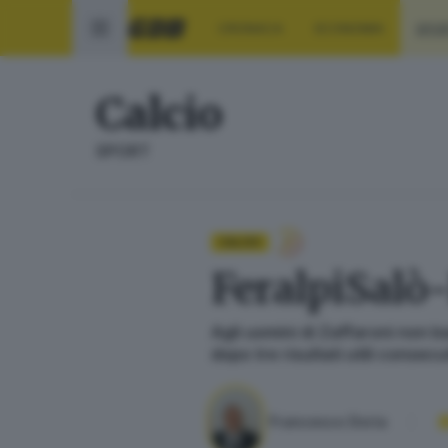
CRONACA
ECONOMIA
SPO
Calcio
SPORT
CALCIO
FeralpiSalò-
Agli uomini di Zaffaroni non ba
dopo tre risultati utili consecu
Francesco Doria