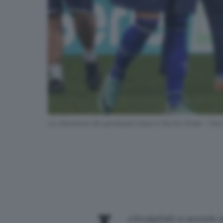
La delusione dei gardesani dopo il fischio finale - Fo
a FeralpiSalò si arrende 