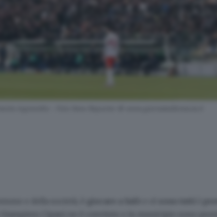
lmente ingrandito - Foto New Reporter © www.giornaledibrescia.it
omune e della società, è
giocare a Salò
e
ci sono tutti i p
o Giampiero Cipani ne è convinto e in municipio sono pronti 