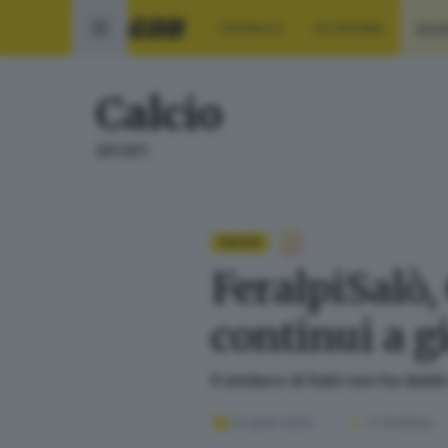
CRONACA
ECONOMIA
SPO
Calcio
SPORT
CALCIO
FeralpiSalò,
continui a g
Il sindaco di Salò non ha dubbi
10 aprile 2023
3
' di lettura