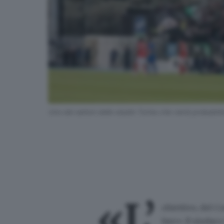
Uno dei settori dello stadio Turina che verrà probabi
«L’
obiettivo, del C
fare». Il sindac