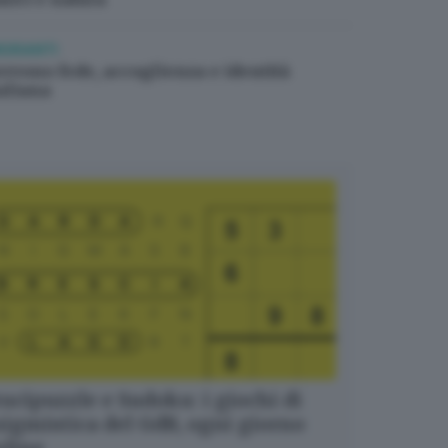
IGRANTI
ervono fede, accoglienza e identità
taliana
ucipuzzle e Sudoku: i giochi di
igmistica del GdB, ogni giorno