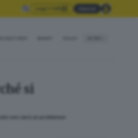
Leggi il GdB
Abbonati
IO DILETTANTI
BASKET
VOLLEY
ALTRO
ché si
mercato non sarà un problema»