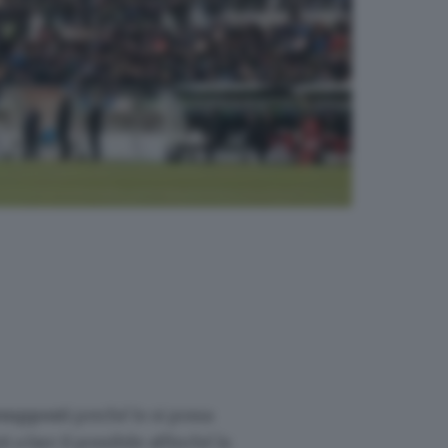
resupposti
perché lo si possa
a fare il possibile affinché la