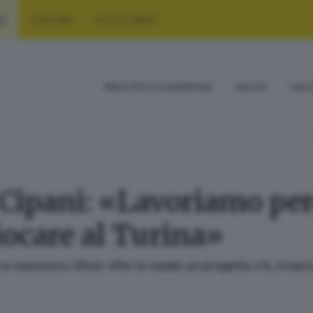
RT
CULTURA
FOTO E VIDEO
RISULTATI E CLASSIFICHE
CALCIO
CALC
 Cipani: «Lavoriamo per
iocare al Turina»
 e rassicura i tifosi: «Per lo stadio un progetto c’è, il 