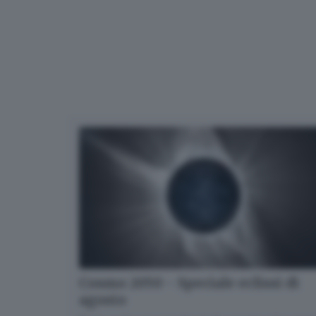
Cosmo 2050 - Speciale eclissi di
agosto