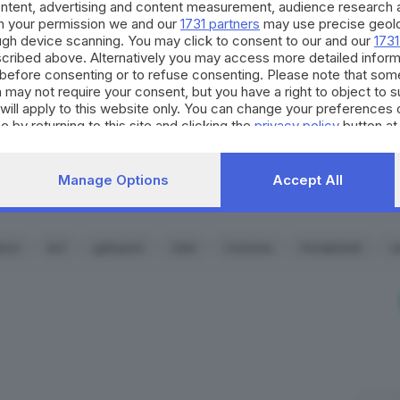
ontent, advertising and content measurement, audience research 
occasioni di partecipazione, 
Riuscire a vincere con la FeralpiSalò è ancora più bell
h your permission we and our
1731 partners
may use precise geolo
per il territorio. Decidi anch
ough device scanning. You may click to consent to our and our
1731
strumento quotidiano di co
cribed above. Alternatively you may access more detailed infor
civico.
before consenting or to refuse consenting. Please note that som
 may not require your consent, but you have a right to object to 
ime si gode il trionfo: «Il nostro un miracolo»
will apply to this website only. You can change your preferences 
SCOPRI DI PI
e by returning to this site and clicking the
privacy policy
button at
Manage Options
Accept All
 gioia del giorno dopo per la promozione
RIPRODU
lcio
ks1
gdbsport
Salò
Comune
FeralpiSalò
s
dio
. Per disputare la serie cadetta serviranno alcuni
interv
e non solo. Lo stadio, di proprietà comunale, oggi conta 2.
tione – dice Cipani – è sul tavolo e con il presidente Pasi
di fare una
nuova tribuna
, per la quale sono già stati indivi
 la tifoseria ospite. Modifiche che dovranno essere autor