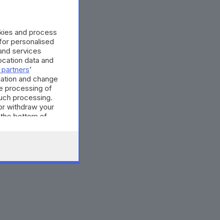
okies and process
 for personalised
and services
cation data and
 partners
’
mation and change
e processing of
such processing.
or withdraw your
 the bottom of