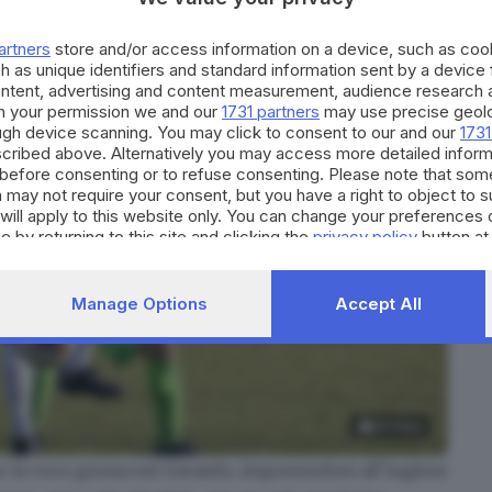
artners
store and/or access information on a device, such as co
h as unique identifiers and standard information sent by a device
ontent, advertising and content measurement, audience research 
h your permission we and our
1731 partners
may use precise geolo
ough device scanning. You may click to consent to our and our
1731
cribed above. Alternatively you may access more detailed infor
before consenting or to refuse consenting. Please note that som
 may not require your consent, but you have a right to object to 
will apply to this website only. You can change your preferences 
e by returning to this site and clicking the
privacy policy
button at
Manage Options
Accept All
20
foto
re la voce grossa sul
Gavardo
, imponendosi all’inglese
va Valsabbia 3-0