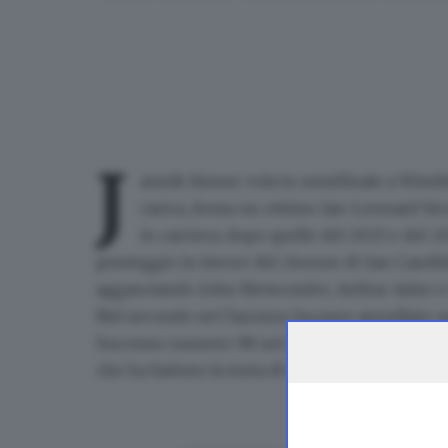
J
annik Sinner vola in semifinale a Wim
carica, doma un ottimo Jan-Lennard Stru
in carriera, dopo quelle del 2023 e del 202
punteggio in favore del 24enne di San Candi
agganciando John Newcombe, Arthur Ashe e C
Nel secondo set l'azzurro ha pure
annullato u
Successo numero 98 nei Major per Sinner, che
che ha battuto la testa di serie numero 3 Feli