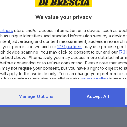
We value your privacy
artners
store and/or access information on a device, such as co
h as unique identifiers and standard information sent by a device
ontent, advertising and content measurement, audience research 
h your permission we and our
1731 partners
may use precise geolo
ough device scanning. You may click to consent to our and our
1731
cribed above. Alternatively you may access more detailed infor
before consenting or to refuse consenting. Please note that som
 may not require your consent, but you have a right to object to 
will apply to this website only. You can change your preferences 
e by returning to this site and clicking the
privacy policy
button at
Iscriviti
e tanto altro... Storie di sport, di sfide, di
Manage Options
Accept All