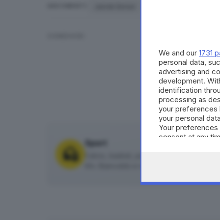
Jannik Sinner
Wimbledon 2026
ARGOMENTI
CONDIVIDI
We and our
1731 p
personal data, suc
advertising and c
development. Wit
identification thr
processing as des
your preferences 
your personal data
Your preferences 
consent at any tim
Sport
the webpage.
Calcio, basket, pallavolo, rugby, pallanuoto 
tifo. Biancoblù e non solo.