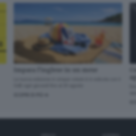
✕
Calcio, basket, pallavolo, rugby, pallanuoto e tanto altro... Storie di
sport, di sfide, di tifo. Biancoblù e non solo.
Impara l’inglese in un mese
Co
Email*
a
La nuova edizione in cinque volumi è in edicola con il
GdB ogni giovedì fino al 20 agosto
Dov
app
SCOPRI DI PIÙ
Quando invii il modulo, controlla la tua inbox per confermare
SC
l'iscrizione
Informativa ai sensi dell’articolo 13 del Regolamento UE
2016/679 o GDPR*
SERVIZI
AZIENDA