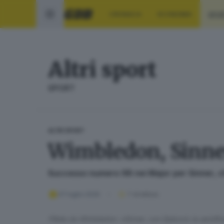
CRONACA
ECONOMIA
SPO
Altri sport
SPORT
ALTRI SPORT
Wimbledon, Sinner 
Successo numero 98 nei Major per Sinner, ch
07 luglio 2026
1
' di lettura
Pillole da Wimbledon: «Sinner, con Djokovic la semifi