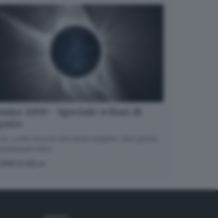
smo 2050 - Speciale eclissi di
gosto
e, a che ora e in che modo seguire i due grandi
untamenti estivi.
OPRI DI PIÙ
SEGUICI