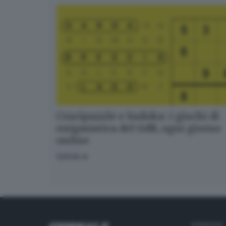
Crucipuzzle e Sudoku: i giochi di
enigmistica del GdB, ogni giorno
online
GIOCA
RUBRICHE