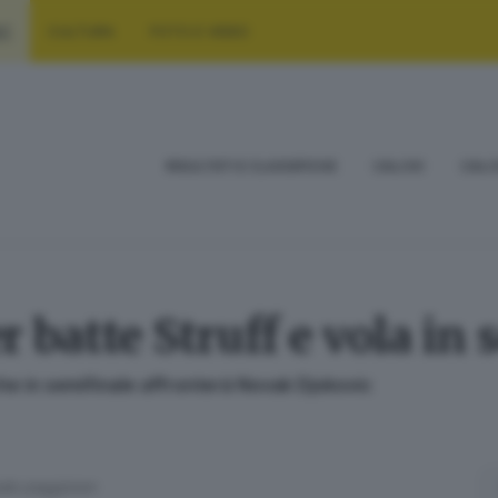
RT
CULTURA
FOTO E VIDEO
RISULTATI E CLASSIFICHE
CALCIO
CALC
batte Struff e vola in 
e in semifinale affronterà Novak Djokovic
nale peggiore»