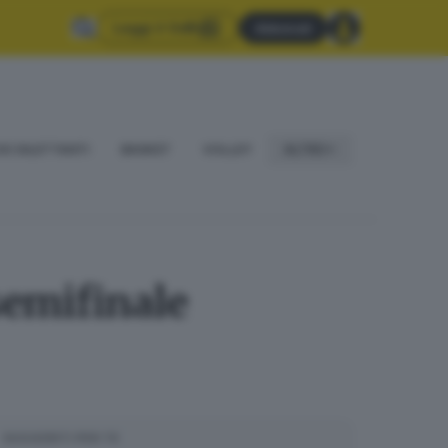
Leggi il GdB
Abbonati
IO DILETTANTI
BASKET
VOLLEY
ALTRO
semifinale
SUGGERITI PER TE