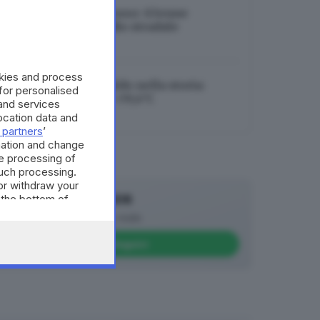
Ragazzi morti nel fosso: 63enne
indagato per omicidio stradale
06.08.2026
okies and process
Brescia, mai così caldo nella storia:
 for personalised
toccato il record di +39,4°C
and services
cation data and
06.08.2026
 partners
’
mation and change
e processing of
such processing.
or withdraw your
 the bottom of
Canale WhatsApp GDB
Breaking news in tempo reale
Seguici