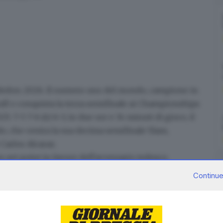
bledon 2026. Il numero uno del mondo, campione in
ff e conquista la terza semifinale ai Championships
5. 7-5 7-6 (4) 6-3, in due ore e 34 minuti di gioco, il
do, che
centra la sua decima semifinale Slam
,
arlos Alcaraz.
n set point
in favore dell'avversario tedesco.
 si giocherà un posto in finale con
Novak Djokovic
,
Continue
x Auger-Aliassime.
RIPRODUZIONE RISERVATA © GIORNALE DI BRESCIA