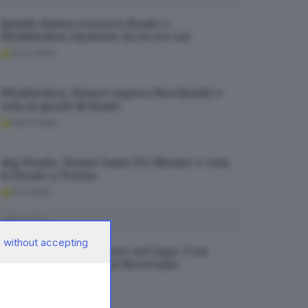
Jannik Sinner torna in finale a
Wimbledon: Djokovic ko in tre set
10.07.2026
Wimbledon, Sinner supera Mochizuki e
vola ai quarti di finale
05.07.2026
Atp Finals, Sinner batte De Minaur e vola
in finale a Torino
15.11.2025
I PIÙ LETTI
 without accepting
Identificato il cadavere nel lago: è un
37enne residente nel Bresciano
06.08.2026