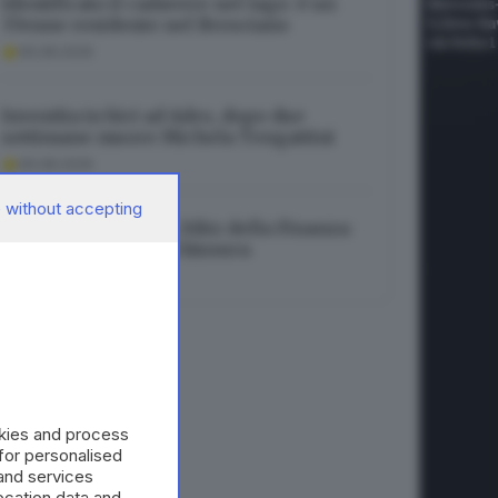
Identificato il cadavere nel lago: è un
37enne residente nel Bresciano
06.08.2026
Investita in bici ad Adro, dopo due
settimane muore Michela Tengattini
06.08.2026
 without accepting
Turismo bresciano, blitz della Finanza:
16 attività a rischio chiusura
06.08.2026
okies and process
 for personalised
and services
cation data and