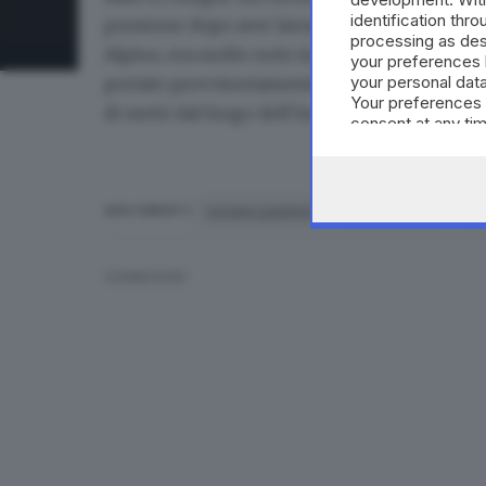
identification thr
pensione dopo aver lavorato una vita prima c
processing as des
Alpino, era molto noto in paese anche per la su
your preferences 
your personal data
portato provvisoriamente alla camera mortuar
Your preferences 
di metri dal luogo dell’incidente. Oggi si dov
consent at any tim
the webpage.
luciano piantoni
investimento
ni
ARGOMENTI
CONDIVIDI