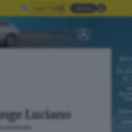
Leggi il GdB
Abbonati
piange Luciano
el volontariato