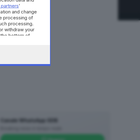
 partners
’
mation and change
e processing of
such processing.
or withdraw your
 the bottom of
Canale WhatsApp GDB
Breaking news in tempo reale
Seguici