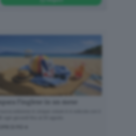
para l’inglese in un mese
nuova edizione in cinque volumi è in edicola con il
 ogni giovedì fino al 20 agosto
OPRI DI PIÙ