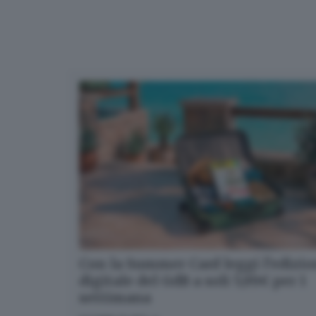
Con la Summer Card leggi l’edizi
digitale del GdB a soli 5,99€ per 1
settimana