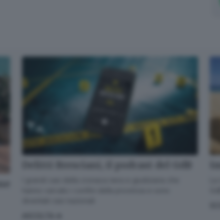
Delitti Bresciani, il podcast del GdB
Im
I grandi casi della cronaca nera e giudiziaria che
La 
one
hanno varcato i confini della provincia e sono
GdB
diventati casi nazionali
SC
ASCOLTA