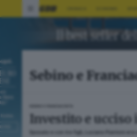
CRONACA
ECONOMIA
SPO
Sebino e Francia
SEBINO E FRANCIACORTA
Investito e ucciso 
Sposato e con tre figli, Luciano Piantoni era 