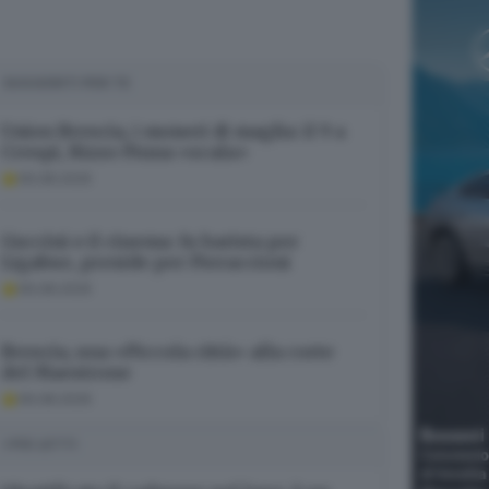
SUGGERITI PER TE
Union Brescia, i numeri di maglia: il 9 a
Crespi, Rizzo Pinna «scala»
06.08.2026
Guccini e il cinema: fu barista per
Ligabue, preside per Pieraccioni
06.08.2026
Brescia, una «Piccola città» alla corte
del Maestrone
06.08.2026
I PIÙ LETTI