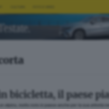
RT
CULTURA
FOTO E VIDEO
corta
in bicicletta, il paese 
un alpino, molto noto in paese anche per la sua attività n