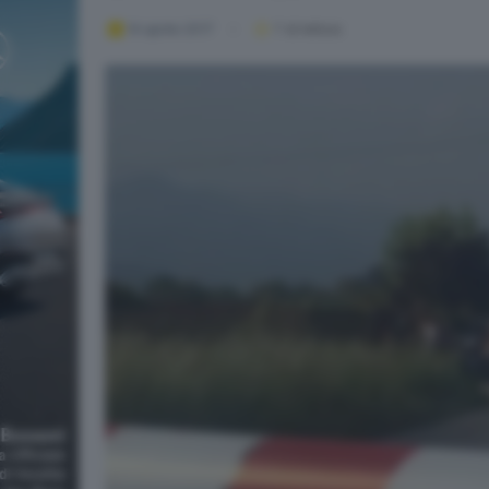
14 aprile 2017
1
' di lettura