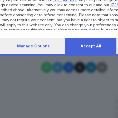
ough device scanning. You may click to consent to our and our
1731
ome meccanico in un’autofficina e poi come operaio.
cribed above. Alternatively you may access more detailed infor
a attività nel volontariato.
Il suo corpo è stato
before consenting or to refuse consenting. Please note that som
 may not require your consent, but you have a right to object to 
ia del cimitero di Cologne, che dista poche centinaia
will apply to this website only. You can change your preferences 
rebbero conoscere data e orario del funerale.
e by returning to this site and clicking the
privacy policy
button at
RIPRODUZIONE RISERVATA © GIORNALE DI BRESCIA
Manage Options
Accept All
poti
cologne