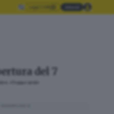
Leggi il GdB
Abbonati
pertura del 7
mbre. «Troppo tardi»
SUGGERITI PER TE