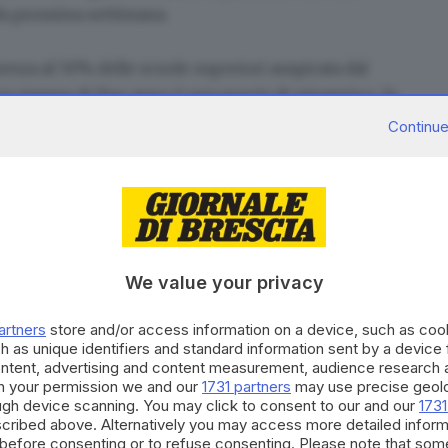
lla prossima settimana.
senza al 50% delle scuole superiori auspicata dal
za stampa di fine anno
è una specie di miraggio», fa
 Italia alla Camera. «A 5 giorni dalla ripresa delle
Continue
o purtroppo ancora poco rassicurante, ci chiediamo
o la sua granitica certezza in merito alla riapertura in
ato della Lega Rossano Sasso. Sul fronte opposto,
me l'apertura solo al 50% per le superiori, prevista
ese per giovani»
.
We value your privacy
nei prossimi giorni dai rispettivi assessori
astico regionale e i sindacati. «
Non ci sono le
artners
store and/or access information on a device, such as co
l 7 gennaio e i trasporti non danno garanzie»,
h as unique identifiers and standard information sent by a device
lla Uil Scuola Puglia. In Campania è stato concordato
ontent, advertising and content measurement, audience research 
h your permission we and our
1731 partners
may use precise geolo
i, con un monitoraggio costante della curva dei
ough device scanning. You may click to consent to our and our
1731
classe delle prime e le seconde elementari, che già
cribed above. Alternatively you may access more detailed infor
before consenting or to refuse consenting. Please note that som
dall'11 gennaio la riapertura di tutte le classi della