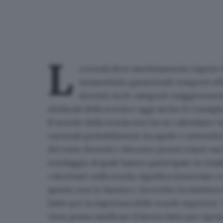
L
a scuola
deve assolutamente riaprire 
innanzitutto garantendo trasporti effi
docenti, tra le categorie maggiormente
sindacati della scuola e oggi anche il Consigl
Il mondo della scuola
non ha un calendario v
vaccinati probabilmente tra aprile e settembre.
del resto docenti e Ata sono pronti a farsi va
sondaggio al quale hanno partecipato in total
«Arretrare sulla scuola, significa rinunciare a
questo non lo faremo», ha scritto la ministra 
batte per la riapertura delle scuole superiori. 
virus possa vanificare il lavoro fatto per riport