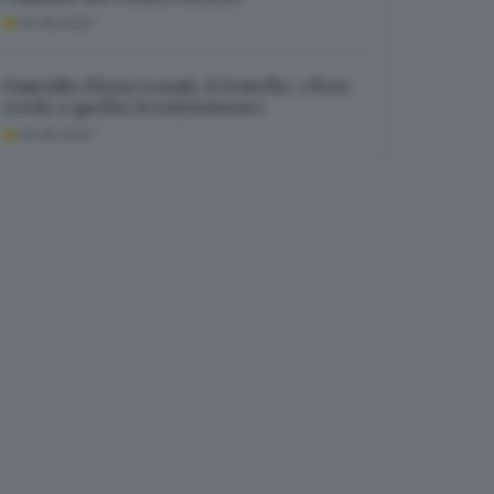
09.08.2026
Omicidio Elena Lonati, il fratello: «Non
credo a quella ricostruzione»
09.08.2026