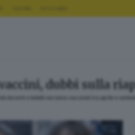
RT
CULTURA
FOTO E VIDEO
vaccini, dubbi sulla ria
i docenti e bidelli verranno vaccinati tra aprile e sette