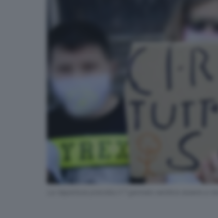
La riapertura prevista il 7 gennaio sembra essere a r