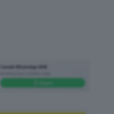
Canale WhatsApp GDB
Breaking news in tempo reale
Seguici