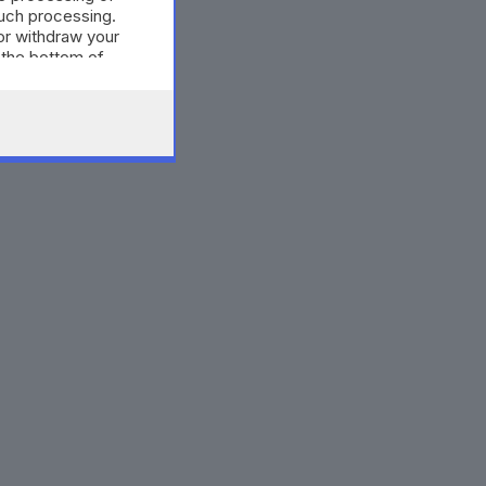
such processing.
or withdraw your
 the bottom of