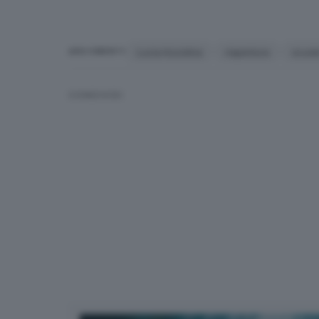
Lucia Azzolina
riapertura
scuol
ARGOMENTI
CONDIVIDI