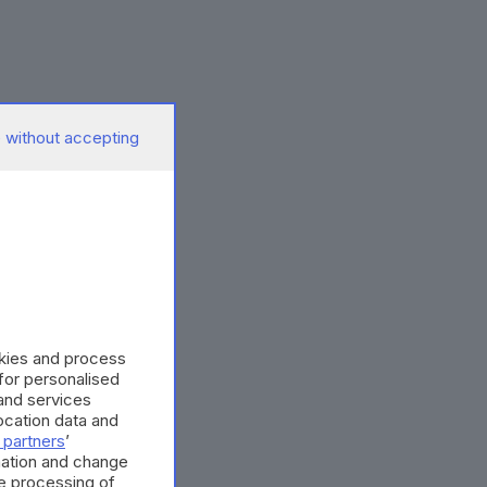
 without accepting
okies and process
 for personalised
and services
cation data and
 partners
’
mation and change
e processing of