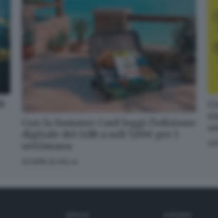
dB
Cr
en
Con la Summer Card leggi l’edizione
o
digitale del GdB a soli 5,99€ per 1
GI
settimana
SCOPRI DI PIÙ
SERVIZI
AZIENDA