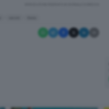
RIPRODUZIONE RISERVATA © GIORNALE DI BRESCIA
e
vaccini
Roma