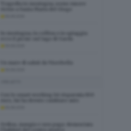
Tragedia in montagna, uomo muore
vicino a Santa Maria del Giogo
09.08.2026
In montagna, in collina o in spiaggia:
ecco il picnic sul lago di Garda
09.08.2026
Un mare di saluti da Viserbella
09.08.2026
I PIÙ LETTI
Con lo smart working lei risparmia 850
euro, lui ha dovuto cambiare auto
09.08.2026
Ordina, mangia e non paga: denunciata
l’habitué del centro storico