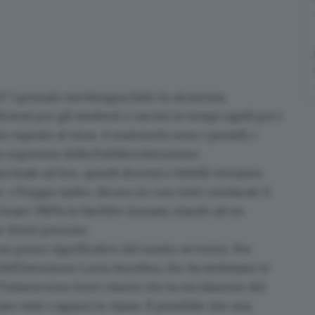
il 7 gennaio
ma bisogna farlo in sicurezza,
cienti per gli studenti e vaccini in tempi rapidi per i
 esposte al virus. A sostenerlo sono i presidi, i
io superiore della Pubblica Istruzione.
accinale ad hoc
, quindi docenti e bidelli verranno
 «Troppo tardi», dicono in coro tutti i sindacati. E
ccinare: l'80% lo farebbe domani, stando ad un
e 10.445 persone.
 un pezzo significativo del nostro avvenire. Per
dell'Istruzione Lucia Azzolina, che da settimane si
Tuttavia sono forti i timori che la circolazione del
are tutti i ragazzi in classe. È possibile che una