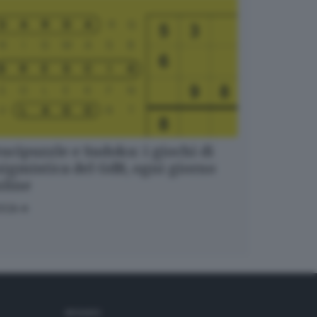
ucipuzzle e Sudoku: i giochi di
igmistica del GdB, ogni giorno
nline
OCA
SEGUICI