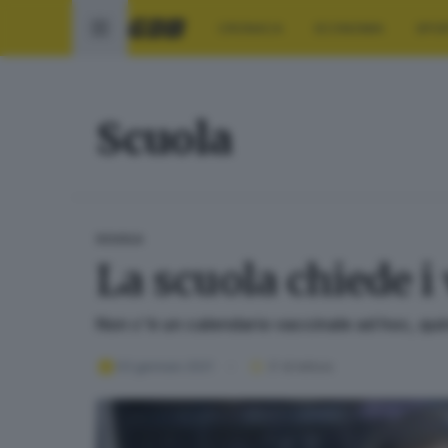
CRONACA
ECONOMIA
SPO
Scuola
SCUOLA
La scuola chiede i 
Non c'è un calendario vaccinale ad hoc, quind
03 gennaio 2021
3
' di lettura