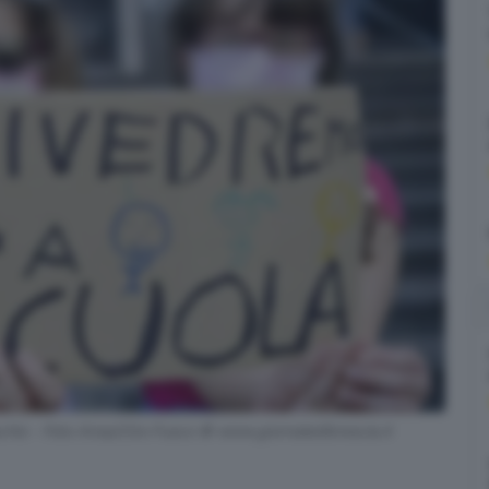
ischio - Foto Ansa/Ciro Fusco © www.giornaledibrescia.it