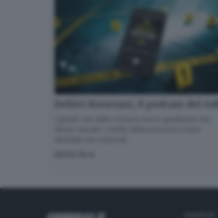
Delitti Bresciani, il podcast del G
I grandi casi della cronaca nera e giudiziaria che
hanno varcato i confini della provincia e sono
diventati casi nazionali
ASCOLTA
RUBRICHE