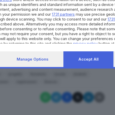
tiva rientra nel quadro del progetto del Comune di
h as unique identifiers and standard information sent by a device
ontent, advertising and content measurement, audience research 
h your permission we and our
1731 partners
may use precise geolo
ei rumori di casa
: ogni ambiente, infatti, ha i suoi e
ough device scanning. You may click to consent to our and our
1731
iare abitudini e caratteristiche di chi risiede in
cribed above. Alternatively you may access more detailed infor
before consenting or to refuse consenting. Please note that som
 may not require your consent, but you have a right to object to 
risultati, pubblicati -
ovviamente in audio
- sul
will apply to this website only. You can change your preferences 
e by returning to this site and clicking the
privacy policy
button at
Manage Options
Accept All
RIPRODUZIONE RISERVATA © GIORNALE DI BRESCIA
e
progetto
Romanino
scuola
studenti
umori
registrazioni
Brescia