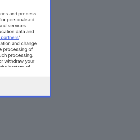
okies and process
 for personalised
and services
cation data and
 partners
’
mation and change
e processing of
such processing.
or withdraw your
 the bottom of