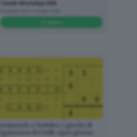
Canale WhatsApp GDB
Breaking news in tempo reale
Seguici
ucipuzzle e Sudoku: i giochi di
igmistica del GdB, ogni giorno