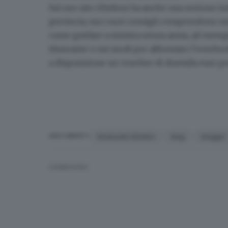
Sul suo sito Ghidoni ha anche una sezione in
provincia, ma i suoi consigli comprendono mete
come guidare a sinistra senza ansia, ad esempi
itinerante o sui modi per affrontare l’overbo
a disposizione
un voucher
di
duemila euro
pe
Emanuele Ghidoni
blog
blogger
ARGOMENTI
CONDIVIDI