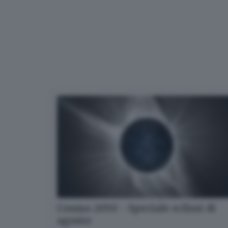
Cosmo 2050 - Speciale eclissi di
agosto