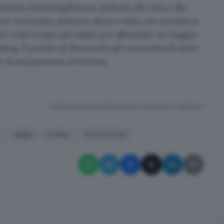
titolata
#AmazingBrescia
, dedicata alla città e alla
 tra Europa, America, Africa e Asia, con tutorial su
o, sulle scarpe più adatte per affrontare un viaggio
oking. Il premio di Momondo gli consentirà di avere
r la sua prossima avventura.
RIPRODUZIONE RISERVATA © GIORNALE DI BRESCIA
viaggi
premio
Franciacorta