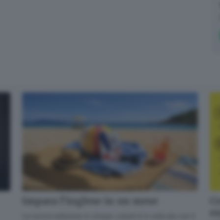
Cr
Impara l’inglese in un mese
en
La nuova edizione in cinque volumi è in edicola con il