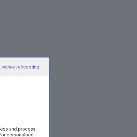
 without accepting
okies and process
 for personalised