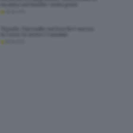
incastra nel lunotto: resta grave
08.08.2026
Tignale, l’incendio nei boschi è ancora
in corso: in arrivo i Canadair
08.08.2026