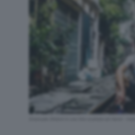
Emanuele Ghidoni in una foto scattata ad Hanoi - Ins