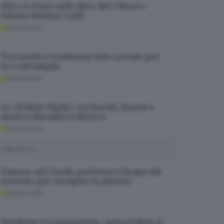
Alla «4 Passi sulle Rive del Chiese»
trionfa Stefano Goffi
08.08.2026
Tra novità e tradizione tutto pronto per
la Centomiglia
08.08.2026
La «Yellow Night» tra fuochi, limoni e
musica illumina la Riviera
08.08.2026
I PIÙ LETTI
Limone sul Garda, prelevava l’acqua dal
torrente per riempire la piscina
08.08.2026
Incidente in tangenziale, motociclista si