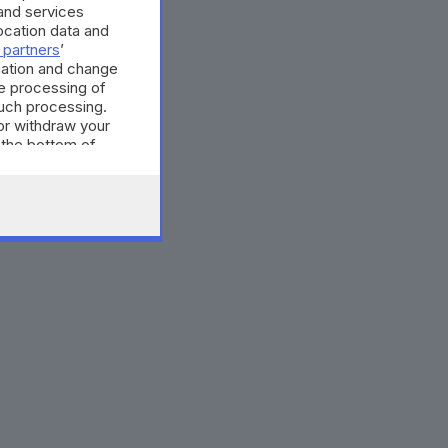
and services
cation data and
 partners
’
mation and change
e processing of
such processing.
or withdraw your
 the bottom of