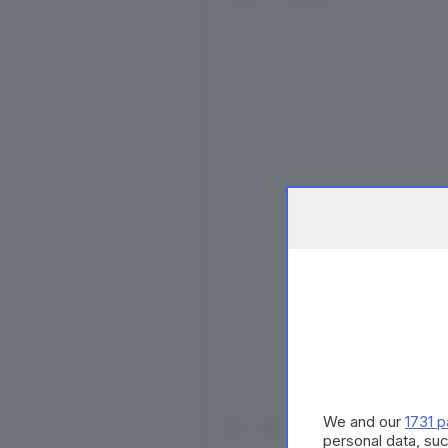
Visualizza qu
We and our
1731 p
personal data, suc