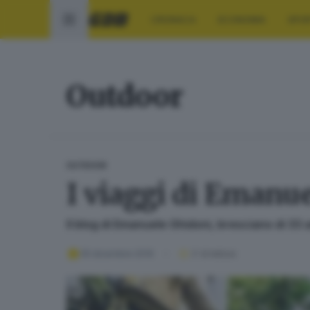
CRONACA
ECONOMIA
SPO
Outdoor
OUTDOOR
I viaggi di Emanu
Il blog di Emanuele Ghidoni, bresciano di 33
05 dicembre 2019
2
' di lettura