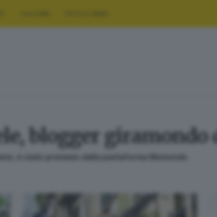
RT
CULTURA
FOTO E VIDEO
ele, blogger giramondo
 anni, è stato premiato dalla piattaforma Momondo