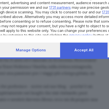
ontent, advertising and content measurement, audience research 
h your permission we and our
1731 partners
may use precise geolo
ote2018 #visitlanzarote #turismolanzarote
ough device scanning. You may click to consent to our and our
1731
itspain #lands#landscapehunter #photograpy
cribed above. Alternatively you may access more detailed infor
el #travelaround #travelling #travelblogging
before consenting or to refuse consenting. Please note that som
 may not require your consent, but you have a right to object to 
eday #igerspain #spainpics #recyourtrip
will apply to this website only. You can change your preferences 
e by returning to this site and clicking the
privacy policy
button at
recyourtrip) in data:
27 Gen 2018 alle ore 11:57 PST
Manage Options
Accept All
oni ha
33 anni
ed è laureato in Economia. Nonostante
ra Torre Pedrera e Viserba, sulla riviera romagnola,
ni una passione per i viaggi più a lunga gittata, on
che preferisco - scrive sul suo blog - perché è un
pletamente nei luoghi che stai visitando
; puoi
ario e sentirti davvero libero, ecco mi dà proprio una