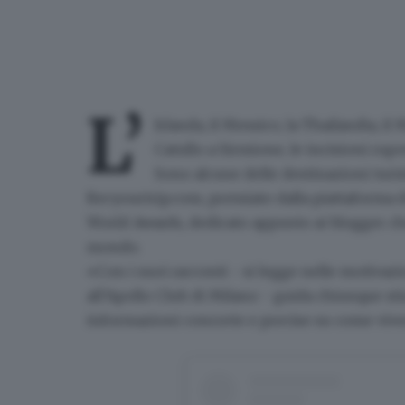
L’
Irlanda
, il
Messico
, la Thailandia, i
Catullo
a Sirmione, le
incisioni rupe
Sono alcune delle destinazioni turi
Recyourtrip.com
, premiato dalla piattaforma 
World Awards
, dedicato appunto ai blogger ch
mondo.
«Con i suoi racconti - si legge nelle motivaz
all’Apollo Club di Milano - guida chiunque st
informazioni concrete
e
precise
su come vive