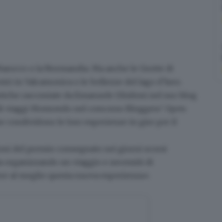
l Marocco o la Normandia. Ma anche le
Grotte di
stri
in
Valcamonica
o le bellezze del lago d’Iseo.
stiche raccontate da
Emanuele Ghidoni
nel suo blog
di viaggi
Momondo
nel concorso
Bloggers’ Open
e condividono le loro esperienze in giro per il
ioni del premio consegnato nei giorni scorsi
ia organizzando un viaggio e necessiti di
re al meglio questa nuova esperienza».