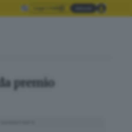
Leggi il GdB
Abbonati
 da premio
SUGGERITI PER TE