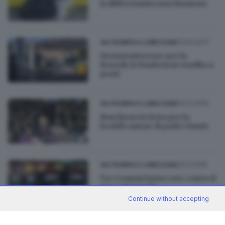
la differenziata non funziona
13.04.2017
VALTROMPIA E LUMEZZANE
Nessun interesse per la
Bozzoli, la fonderia in vendita a
pezzi
04.12.2016
VALTROMPIA E LUMEZZANE
Marcheno in festa per la
beatificazione di padre Fausti
20.11.2016
VALTROMPIA E LUMEZZANE
Tre Comuni fanno rete contro il
gioco d'azzardo
Continue without accepting