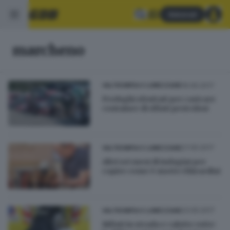
Abbonati
marcheno
16.06.2017
VALTROMPIA E LUMEZZANE
Profughi sfruttati per caricare
container di rifiuti pericolosi
27.05.2017
VALTROMPIA E LUMEZZANE
Altri sei mesi di indagini per
capire come è morto Ghirardini
23.05.2017
VALTROMPIA E LUMEZZANE
Rifiuti in strada e calotte rotte: