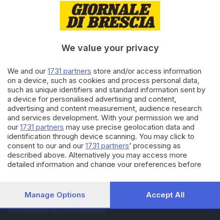
23.10.2016
VALTROMPIA E LUMEZZANE
«In piazza con Noi» a
Marcheno
We value your privacy
19.10.2016
VALTROMPIA E LUMEZZANE
We and our
1731 partners
store and/or access information
Giallo di Marcheno, morte di
on a device, such as cookies and process personal data,
Ghirardini: indagini prorogate
such as unique identifiers and standard information sent by
a device for personalised advertising and content,
advertising and content measurement, audience research
and services development. With your permission we and
Carica altri articoli
our
1731 partners
may use precise geolocation data and
identification through device scanning. You may click to
consent to our and our
1731 partners
’ processing as
described above. Alternatively you may access more
detailed information and change your preferences before
consenting or to refuse consenting. Please note that some
processing of your personal data may not require your
consent, but you have a right to object to such processing.
Manage Options
Accept All
Editoriale Bresciana S.p.A.
Your preferences will apply to this website only. You can
Via Solferino 22, 25121 Brescia
change your preferences or withdraw your consent at any