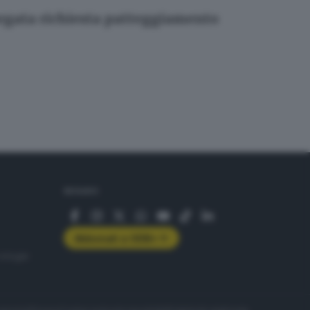
negata richiesta patteggiamento
SEGUICI
Abbonati a GDB+
rologie