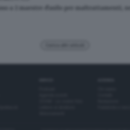
sso a 2 maestre d'asilo per maltrattamenti, 
Carica altri articoli
SERVIZI
AZIENDA
Podcast
Chi siamo
Agenda eventi
Contatti
ZOOM - Le vostre foto
Redazione
Spettacoli
Lettere al direttore
Pubblicità e nec
Abbonamenti