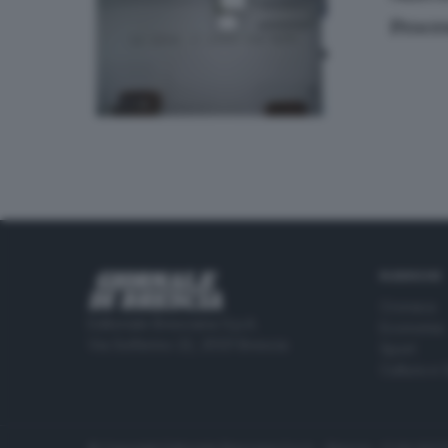
Proce
RUBRICHE
Cronaca
Editoriale Bresciana S.p.A.
Economia
Via Solferino 22, 25121 Brescia
Sport
Cultura e 