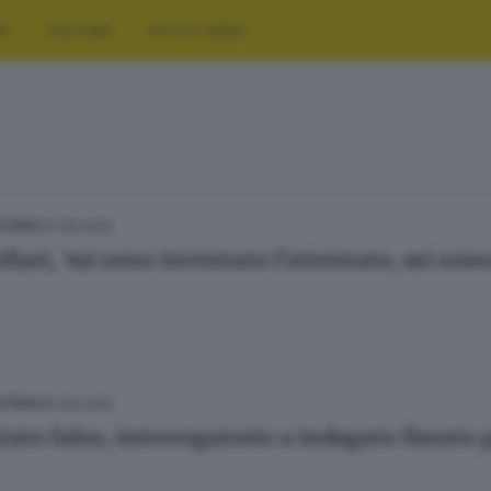
RT
CULTURA
FOTO E VIDEO
07.08.2026
ESTERO
lari, 'mi sono inventato l'attentato, mi scuso
05.08.2026
ESTERO
ato falso, interrogatorio a indagato fissato p