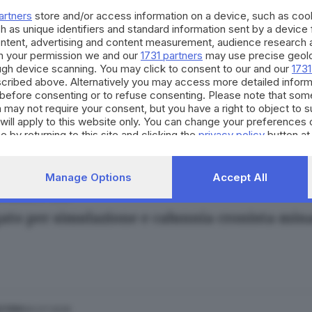
artners
store and/or access information on a device, such as co
h as unique identifiers and standard information sent by a device
ontent, advertising and content measurement, audience research 
h your permission we and our
1731 partners
may use precise geolo
ough device scanning. You may click to consent to our and our
1731
cribed above. Alternatively you may access more detailed infor
30.07.2026
ESTERO
before consenting or to refuse consenting. Please note that som
no Cappelleri chiederà interrogatorio per chia
 may not require your consent, but you have a right to object to 
will apply to this website only. You can change your preferences 
e by returning to this site and clicking the
privacy policy
button at
Manage Options
Accept All
29.07.2026
ESTERO
ato per simulazione e calunnia cronista mina
20.07.2026
ESTERO