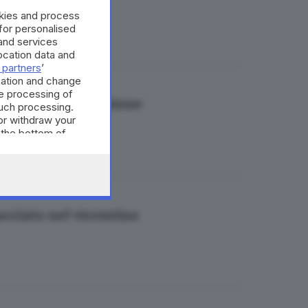
okies and process
 for personalised
and services
cation data and
 partners
’
mation and change
e processing of
rire la sua posizione
such processing.
or withdraw your
 the bottom of
cciato nel vicentino