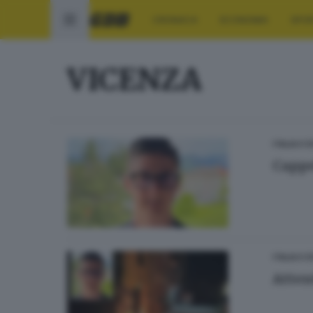
CRONACA
ECONOMIA
SPO
VICENZA
ITALIA E 
Cappel
ITALIA E 
Attent