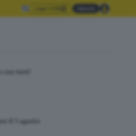
Leggi il GdB
Abbonati
 con tutti'
er il 7 agosto