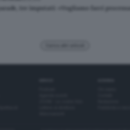
arade, tre imputati: «Vogliamo farci process
Carica altri articoli
SERVIZI
AZIENDA
Podcast
Chi siamo
Agenda eventi
Contatti
ZOOM - Le vostre foto
Redazione
Spettacoli
Lettere al direttore
Pubblicità e nec
Abbonamenti