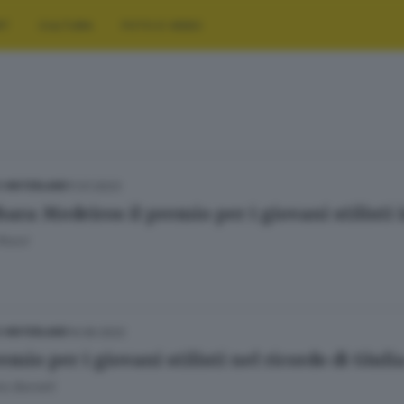
RT
CULTURA
FOTO E VIDEO
11.01.2023
E HINTERLAND
bara Medeiros il premio per i giovani stilisti
Rossi
14.06.2022
E HINTERLAND
emio per i giovani stilisti nel ricordo di Giu
o Borrelli