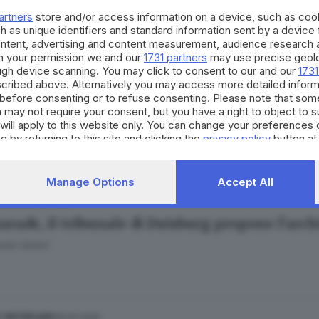
ele Galesi
artners
store and/or access information on a device, such as co
h as unique identifiers and standard information sent by a device
ontent, advertising and content measurement, audience research 
h your permission we and our
1731 partners
may use precise geolo
ough device scanning. You may click to consent to our and our
1731
cribed above. Alternatively you may access more detailed infor
17.04.2020
ESTERO
before consenting or to refuse consenting. Please note that som
e della Loveparade, anche la Procura vuole l'a
 may not require your consent, but you have a right to object to 
will apply to this website only. You can change your preferences 
ele Galesi
e by returning to this site and clicking the
privacy policy
button at
Manage Options
Accept All
09.04.2020
ESTERO
arade, il tribunale di Duisburg propone l'arch
ele Galesi
06.02.2019
E HINTERLAND