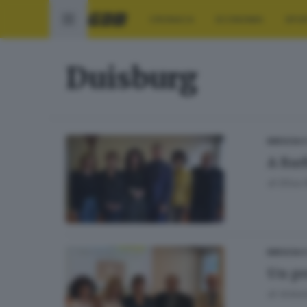
CRONACA
ECONOMIA
SPO
Duisburg
BRESCIA 
A Bar
di
Elisa 
BRESCIA 
Un pr
di
Antoni