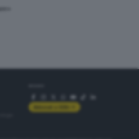
are»
SEGUICI
Abbonati a GDB+
rologie