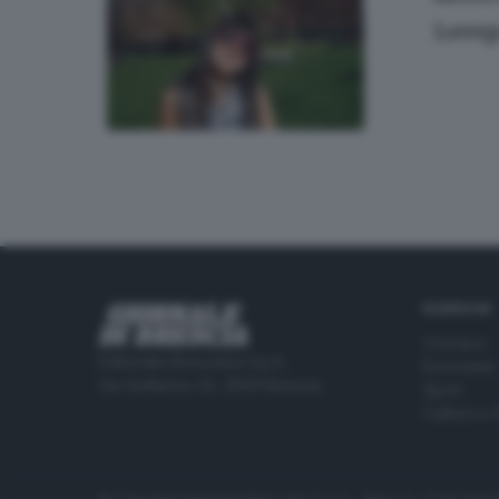
Lovep
RUBRICHE
Cronaca
Editoriale Bresciana S.p.A.
Economia
Via Solferino 22, 25121 Brescia
Sport
Cultura e 