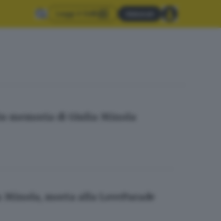
Leggi il GdB
Abbonati
 in memoria di Giulia Minola
lia Minola, morta alla LoveParade