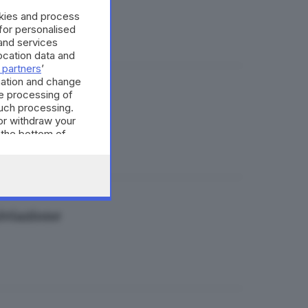
okies and process
 for personalised
and services
cation data and
 partners
’
mation and change
e processing of
rchiviazione
such processing.
or withdraw your
 the bottom of
iviazione