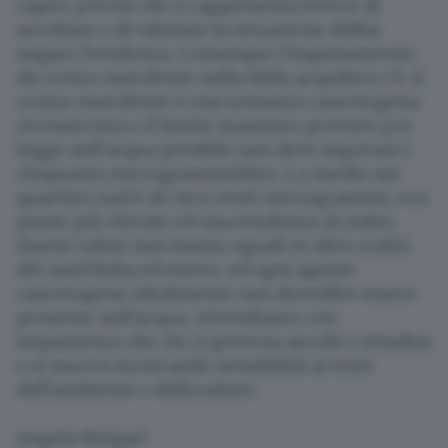
capire perché chi ci rappresenta invece di
ascoltare e di valutare la situazione debba
negare l'evidenza. Comunque l'inquinamento
da cromo esavalente nella falda acquifera c'è, il
cromo esavalente è una sostanza cancerogena
riconosciuta e il limite massimo previsto per
legge nell'acqua potabile non deve superare i
cinquanta microgrammi/litro. La media nei
quartieri sud è di circa venti microgrammi, con
punte più elevate ed una tendenza al rialzo.
Questi valori non hanno eguali in altre realtà
del nord Italia ed estere, ed ogni agente
cancerogeno idealmente non dovrebbe essere
presente nell'acqua. Attendiamo con
impazienza che chi ci governa ascolti i cittadini
e si muova mostrando sensibilità ai temi
dell'ambiente e della salute.
Angelo Bulgari