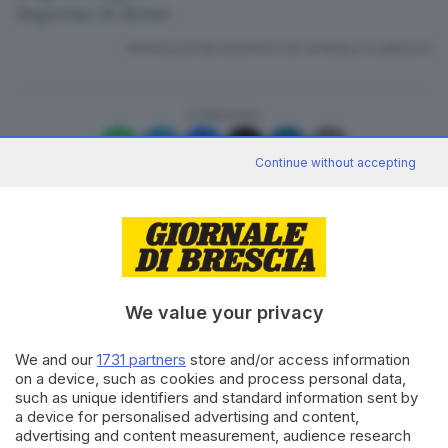
Seguono 35 firme
RIPRODUZIONE RISERVATA © GIORNALE DI BRESCIA
CONDIVIDI
Continue without accepting
Canale WhatsApp GDB
We value your privacy
Breaking news in tempo reale
We and our
1731 partners
store and/or access information
Seguici
on a device, such as cookies and process personal data,
such as unique identifiers and standard information sent by
a device for personalised advertising and content,
advertising and content measurement, audience research