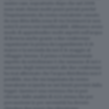
nostre case, soprattutto dopo che nel 2008
sono stati chiusi molti pozzi privati perché
l'inquinamento da cromo esavalente causato
da una ditta della zona di via Orzinuovi (e non
solo) li aveva resi inutilizzabili. Abbiamo avuto
modo di approfondire molti aspetti sull'acqua
di Brescia anche grazie a due conferenze
organizzate la prima da Legambiente il 26
marzo e la seconda da noi il 14 maggio al
villaggio Sereno. Il primo e fondamentale
aspetto da sottolineare è che nessuno di noi e
nessuno degli intervenuti alle due conferenze
ha mai affermato che l'acqua distribuita non è
potabile, ma che sia inquinata da cromo
esavalente si (anche se nei limiti previsti dalla
legge). Questa è una certezza che si può
rilevare dalle analisi di A2A stessa che per
precauzione (o per necessità) ha dovuto
chiudere due pozzi che rifornivano