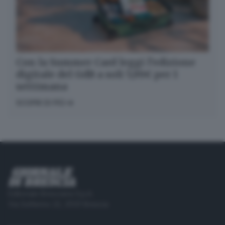
Con la Summer Card leggi l’edizione
digitale del GdB a soli 5,99€ per 1
settimana
SCOPRI DI PIÙ
Editoriale Bresciana S.p.A.
Via Solferino 22, 25121 Brescia