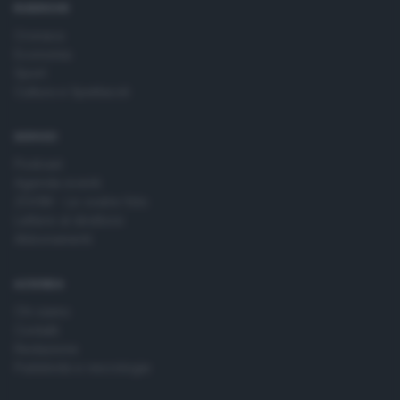
RUBRICHE
Cronaca
Economia
Sport
Cultura e Spettacoli
SERVIZI
Podcast
Agenda eventi
ZOOM - Le vostre foto
Lettere al direttore
Abbonamenti
AZIENDA
Chi siamo
Contatti
Redazione
Pubblicità e necrologie