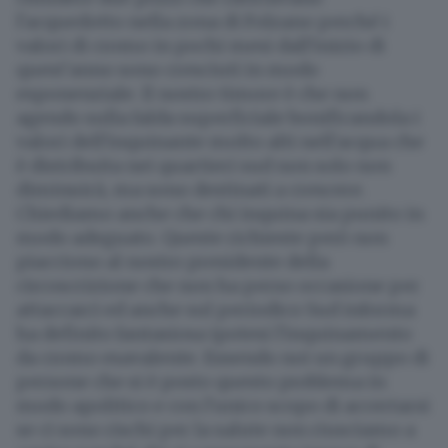
l'acquedotto nella zona di Folzano perché i
valori di cromo in pochi mesi dall'inizio di
quest'anno sono cresciuti in modo
esponenziale. Il nostro timore è che non
agendo sulla falda superficiale bonificandola i
valori dell'inquinante molto alti nell'acqua che
è distribuita nei quartieri sud non solo non
diminuirà, ma sono destinati a crescere.
Chiediamo anche che chi inquina sia punito in
modo adeguato. Queste richieste però non
piacciono al nostro presidente della
circoscrizione che non ha perso occasione per
attaccarci ed anche sul periodico Sud informa
ha definito fantasiosa ipotesi l'inquinamento
da cromo esavalente. Essendo noi un gruppo di
persone che si è posto questo problema in
modo apolitico e con l'unico scopo di accertarsi
se ci sono rischi per la salute non riusciamo a