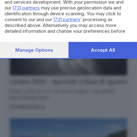
and services development. With your permission we and
our
1731 partners
may use precise geolocation data and
identification through device scanning. You may click to
consent to our and our
1731 partners
’ processing as
described above. Alternatively you may access more
detailed information and change your preferences before
consenting or to refuse consenting. Please note that some
processing of your personal data may not require your
consent, but you have a right to object to such processing.
Manage Options
Accept All
Your preferences will apply to this website only. You can
change your preferences or withdraw your consent at any
time by returning to this site and clicking the
privacy policy
button at the bottom of the webpage.
Cosmo 2050 - Speciale eclissi di agosto
Dove, a che ora e in che modo seguire i due grandi
appuntamenti estivi.
SCOPRI DI PIÙ