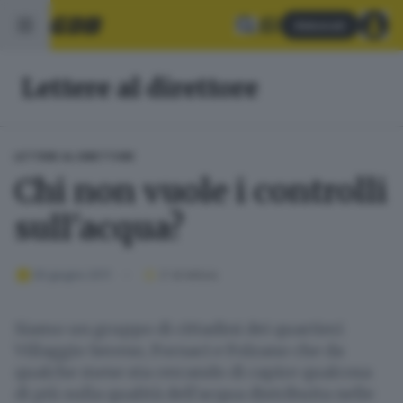
Abbonati
Lettere al direttore
LETTERE AL DIRETTORE
Chi non vuole i controlli
sull'acqua?
29 giugno 2011
2
' di lettura
Siamo un gruppo di cittadini dei quartieri
Villaggio Sereno, Fornaci e Folzano che da
qualche mese sta cercando di capire qualcosa
di più sulla qualità dell'acqua distribuita nelle