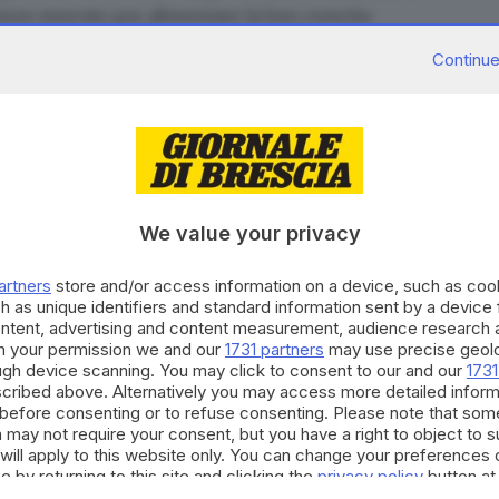
uon mercato per alimentare la loro crescita.
o dal febbraio scorso. A Napoli, le delegazioni
Continue
ito. Kerry e Cingolani giovedì avevano stretto un
ti i Grandi sulle nostre posizioni, riscaldamento
elerata alla decarbonizzazione in questo decennio si
si va gradualmente, si finisce per sforare anche i 2
italiano hanno preso uno per uno i delegati per
We value your privacy
 fuori i tecnici e ha convocato tutti i ministri: la
artners
store and/or access information on a device, such as co
h as unique identifiers and standard information sent by a device
elegati dei due paesi hanno chiamato i loro Ministeri
ontent, advertising and content measurement, audience research 
ere a un compromesso. Ma da Pechino e New Delhi è
h your permission we and our
1731 partners
may use precise geolo
ough device scanning. You may click to consent to our and our
1731
l’accordo di Parigi, ma legarci a 1,5 gradi al 2030 è
cribed above. Alternatively you may access more detailed infor
G20 Ambiente volevamo essere più ambiziosi sulla
before consenting or to refuse consenting. Please note that som
 may not require your consent, but you have a right to object to 
dare - ha commentato alla fine Cingolani -. Così, i
will apply to this website only. You can change your preferences 
i Stato».
e by returning to this site and clicking the
privacy policy
button at
isultati ottenuti: «Abbiamo raggiunto l’
accordo su 58