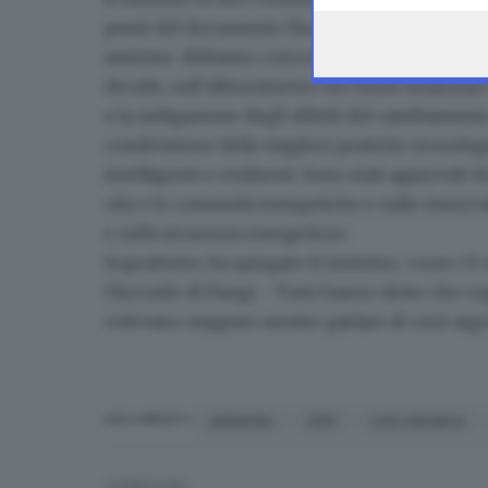
punti del documento finale
. Era la prima vol
assieme. Abbiamo concordato sull’accelerazion
decade, sull’allineamento dei flussi finanziar
e la mitigazione degli effetti del cambiamento
condivisione delle migliori pratiche tecnologic
intelligenti e resilienti. Sono stati approvati
city e le comunità energetiche e sulle rinnovab
e sulla sicurezza energetica».
Soprattutto, ha spiegato il ministro, «non c
l’Accordo di Parigi -. Tutti hanno detto che v
volevano neppure sentire parlare di certi ar
ambiente
G20
crisi climatica
ARGOMENTI
CONDIVIDI