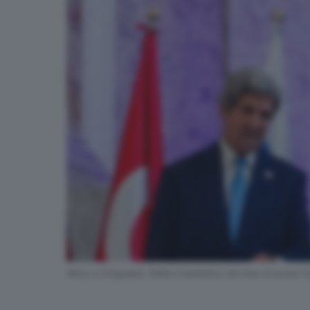
Kerry e Cingolani, fallito il tentativo dei due di avere l