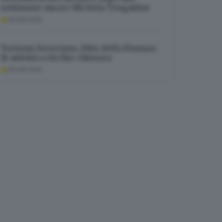
settimane muore Michela Tengattini
06.08.2026
Turismo bresciano, blitz della Finanza:
16 attività a rischio chiusura
06.08.2026