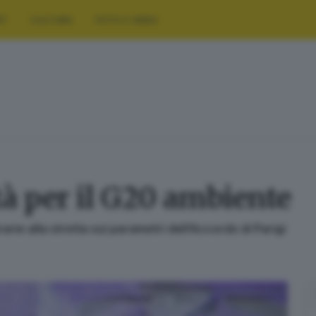
RT
CULTURA
FOTO E VIDEO
à per il G20 ambiente
rarie alla stretta sui parametri dell’Accordo di Parigi