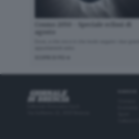
Cosmo 2050 - Speciale eclissi di
agosto
Dove, a che ora e in che modo seguire i due gran
appuntamenti estivi.
SCOPRI DI PIÙ
RUBRICHE
Cronaca
Editoriale Bresciana S.p.A.
Economia
Via Solferino 22, 25121 Brescia
Sport
Cultura e 