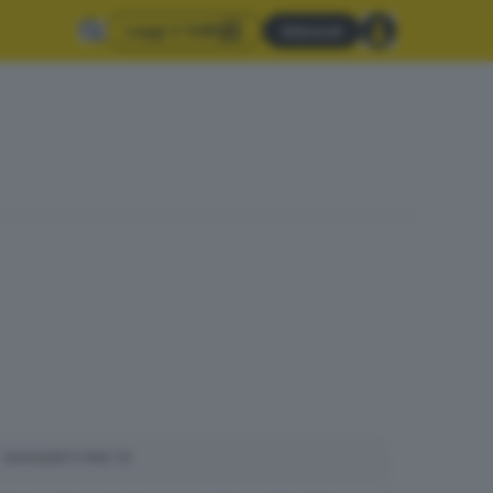
Leggi il GdB
Abbonati
SUGGERITI PER TE