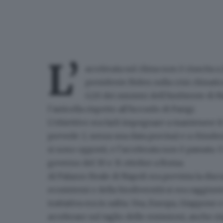
L’
accelerata sul clima
non è riuscita a
presidente Biden sulla crisi climatic
G20 dei ministri dell’Ambiente di N
l’asticella rispetto all’Accordo di Parigi.
L’obiettivo era farli impegnare a mantenere i
prevede 2, senza una data precisa) e a chiuder
si sono opposti
, e l’accelerata non è passata. O
governo del 30 e 31 ottobre a Roma.
Al Palazzo Reale di Napoli era prevista la disc
ecosistemi e della biodiversità si era raggiunt
trattativa era in salita. Usa, Europa, Giappone 
accelerare sul taglio delle emissioni
, anche ri