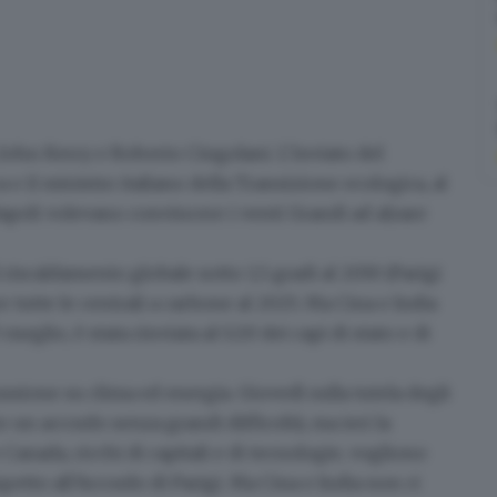
 John Kerry e Roberto Cingolani. L’inviato del
a e il ministro italiano della Transizione ecologica, al
apoli volevano convincere i venti Grandi ad alzare
l riscaldamento globale
sotto 1,5 gradi al 2030
(Parigi
e tutte le centrali a carbone al 2025. Ma
Cina e India
 meglio, è stata rinviata al G20 dei capi di stato e di
ussione su clima ed energia. Giovedì sulla tutela degli
o un accordo senza grandi difficoltà, ma ieri la
e Canada, ricchi di capitali e di tecnologie, vogliono
spetto all’Accordo di Parigi. Ma Cina e India non ci