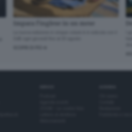
De
Impara l’inglese in un mese
I g
La nuova edizione in cinque volumi è in edicola con il
han
GdB ogni giovedì fino al 20 agosto
di
div
SCOPRI DI PIÙ
AS
SERVIZI
AZIENDA
Podcast
Chi siamo
Agenda eventi
Contatti
ZOOM - Le vostre foto
Redazione
Spettacoli
Lettere al direttore
Pubblicità e nec
Abbonamenti