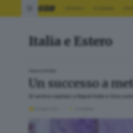
CRONACA
ECONOMIA
SPO
Italia e Estero
ITALIA E ESTERO
Un successo a met
Al vertice ospitato a Napoli India e Cina cont
24 luglio 2021
3
' di lettura