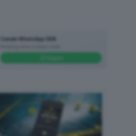
Canale WhatsApp GDB
Breaking news in tempo reale
Seguici