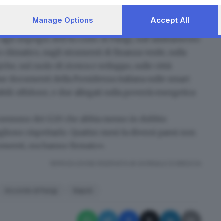
ta che a un G20 clima ed energia venivano trattati
Manage Options
Accept All
e del passaggio alle energie pulite in questa
i agli impegni dell’Accordo di Parigi, sull’adattamento
 climatico, sugli strumenti di finanza verde, sulla
he, sul ruolo di ricerca e sviluppo, sulle città
 due documenti della Presidenza italiana sulle smart
ili offshore, e due allegati sulla povertà energetica
’è nessuno dei G20 che abbia messo in dubbio
ogliono rispettarlo. Quattro mesi fa diversi paesi non
gomenti, ora hanno firmato».
RIPRODUZIONE RISERVATA © GIORNALE DI BRESCIA
Accordo di Parigi
Napoli