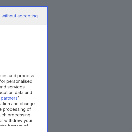
 without accepting
okies and process
 for personalised
and services
cation data and
 partners
’
mation and change
e processing of
such processing.
or withdraw your
 the bottom of