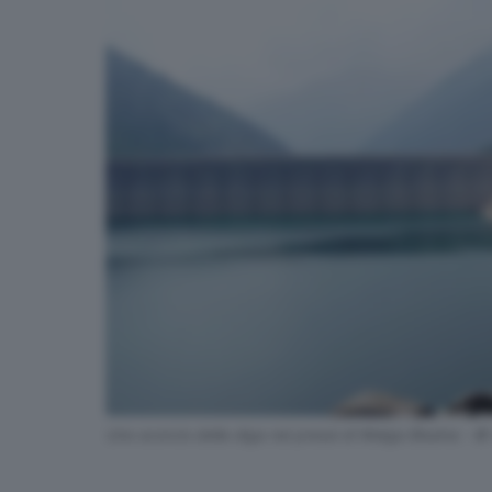
Uno scorcio della diga nei pressi di Malga Bissina - ©