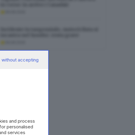
in corso: in arrivo i Canadair
08.08.2026
Incidente in tangenziale, motociclista si
incastra nel lunotto: resta grave
08.08.2026
 without accepting
okies and process
 for personalised
and services