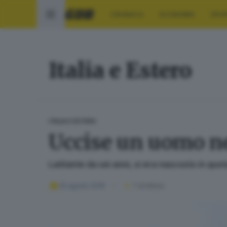
CRONACA
ECONOMIA
SPO
Italia e Estero
ITALIA E ESTERO
Uccise un uomo nel
Latitante da sei anni, si era nascosto in qu
26 agosto 2018
1
' di lettura