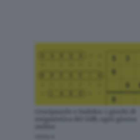
Crucipuzzle e Sudoku: i giochi di
enigmistica del GdB, ogni giorno
online
GIOCA