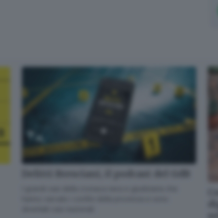
Delitti Bresciani, il podcast del GdB
I grandi casi della cronaca nera e giudiziaria che
Co
hanno varcato i confini della provincia e sono
di
diventati casi nazionali
s