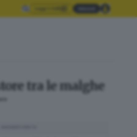
Leggi il GdB
Abbonati
tore tra le malghe
ore
SUGGERITI PER TE