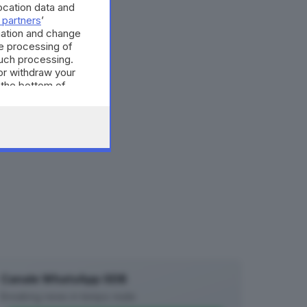
cation data and
 partners
’
mation and change
e processing of
such processing.
or withdraw your
 the bottom of
Canale WhatsApp GDB
Breaking news in tempo reale