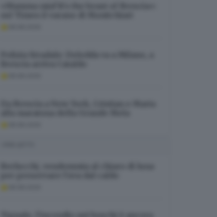
«Mamma mia! It’s the beast of Brescia»:
sul Times il varano di Montichiari
08.08.2026
Polizia Stradale: Deledda va a Milano, a
Brescia arriva Cataldo
08.08.2026
Da Brescia a New York, Cristian e Maria
alla maratona della Grande Mela
08.08.2026
I PIÙ LETTI
Berlucchi, vendemmia al chiaro di luna
per preservare l’uva dal caldo
08.08.2026
Tignale, l’incendio nei boschi è ancora