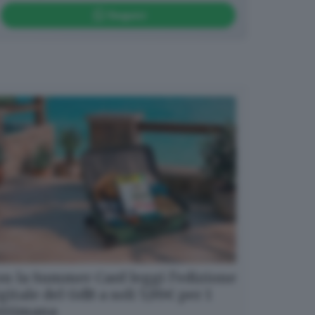
Seguici
n la Summer Card leggi l’edizione
gitale del GdB a soli 5,99€ per 1
ettimana