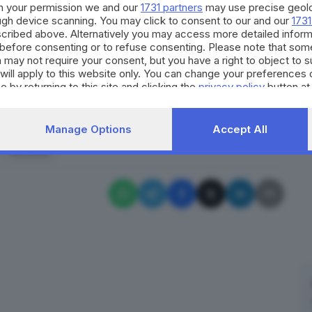
h your permission we and our
1731 partners
may use precise geolo
umena di fare il suo corso: verosimilmente la
ough device scanning. You may click to consent to our and our
1731
, quando la magistratura del suo Paese avrà espletato
cribed above. Alternatively you may access more detailed infor
before consenting or to refuse consenting. Please note that som
ne. Nelle carceri rumene dovrà trascorrere 3 anni e 2
 may not require your consent, but you have a right to object to 
will apply to this website only. You can change your preferences 
e by returning to this site and clicking the
privacy policy
button at
RIPRODUZIONE RISERVATA © GIORNALE DI BRESCIA
Manage Options
Accept All
enza documenti
latitante
Carabinieri
Trentino
Romania