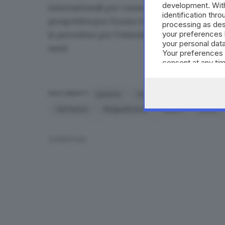
development. Wit
internazionali per consentire alla giustizia r
identification thr
prospettiva per l'uomo è quella del rimpatrio
processing as des
your preferences 
le procedure per l'ottenimento dell'estradizio
your personal data
mesi.
Your preferences 
consent at any tim
the webpage.
pastore
omicidio
rumeno
s
ARGOMENTI
Val Daone
Malga Bissina
Valeni
Vaslui
CONDIVIDI