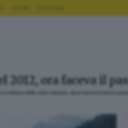
RT
CULTURA
FOTO E VIDEO
 2012, ora faceva il pas
ota a ridosso delle cime camune, dove faceva il servo past