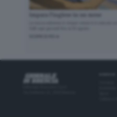
Impara l’inglese in un mese
La nuova edizione in cinque volumi è in edicola con
GdB ogni giovedì fino al 20 agosto
SCOPRI DI PIÙ
RUBRICHE
Cronaca
Editoriale Bresciana S.p.A.
Economia
Via Solferino 22, 25121 Brescia
Sport
Cultura e 