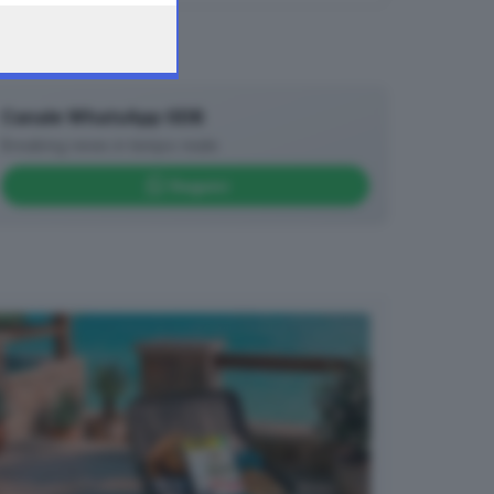
Canale WhatsApp GDB
Breaking news in tempo reale
Seguici