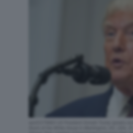
epa12275883 US President Donald Trump speaks durin
Room of the White House in Washington, DC, USA, 31 Ju