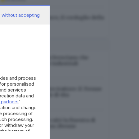
 without accepting
Addio ad Alberto Pesce, il cordoglio della
sindaca di Brescia
05.08.2026
I PIÙ LETTI
In vendita il castello bresciano che
ospitò reali, artisti e industriali
05.08.2026
okies and process
 for personalised
Ghedi, in moto contro trattore: il 35enne
and services
non è più in pericolo di vita
cation data and
 partners
’
05.08.2026
mation and change
e processing of
such processing.
Cerca di sfondare a calci la finestra di
or withdraw your
una casa: arrestato un 28enne
 the bottom of
05.08.2026