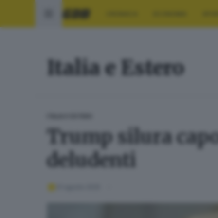
CRONACA
ECONOMIA
SPO
Italia e Estero
ITALIA E ESTERO
Trump silura capo 
deludenti
01 agosto 2025