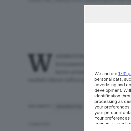
Fitness Test, creating school-based programs that r
W
ASHINGTON, 01 AGO - Donald Tru
licenziamento della responsabile 
lavoro accusandola di errori e man
We and our
1731 p
personal data, suc
risultati odierni sull'occupazione. Si tratta d
advertising and c
development. Wit
identification thr
processing as des
your preferences 
WASHINGTON
ARGOMENTI
your personal data
Your preferences 
consent at any tim
CONDIVIDI
the webpage.