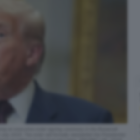
g an executive order signing ceremony in the Roosevelt
ly 2025. The order will formally reestablish the Presidential