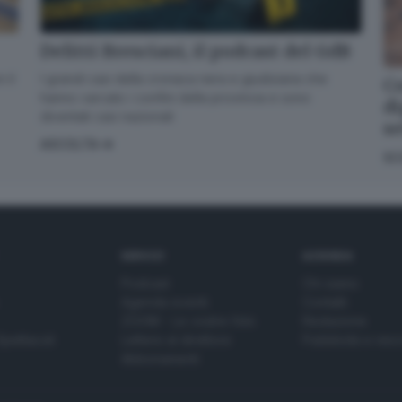
Delitti Bresciani, il podcast del GdB
I grandi casi della cronaca nera e giudiziaria che
 il
Co
hanno varcato i confini della provincia e sono
di
diventati casi nazionali
s
ASCOLTA
SC
SERVIZI
AZIENDA
Podcast
Chi siamo
Agenda eventi
Contatti
ZOOM - Le vostre foto
Redazione
Spettacoli
Lettere al direttore
Pubblicità e nec
Abbonamenti