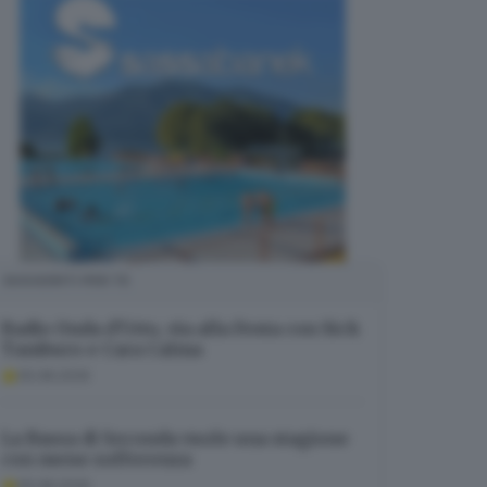
SUGGERITI PER TE
Radio Onda d’Urto, via alla Festa con Sick
Tamburo e Cara Calma
05.08.2026
La Bassa di Seconda vuole una stagione
con meno sofferenza
05.08.2026