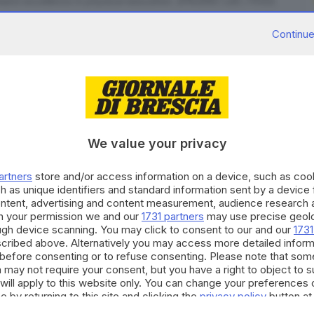
eward excellence in physical education. EPA/ERIC LEE / POOL
Continue
mp ha annunciato su Truth che ha chiesto il
We value your privacy
del dipartimento statistiche del dipartimento del
ipolazioni dei dati a scopo politico, dopo i deludenti
artners
store and/or access information on a device, such as co
h as unique identifiers and standard information sent by a device
i Erika McEntarfer, nominata da Joe Biden.
ontent, advertising and content measurement, audience research 
h your permission we and our
1731 partners
may use precise geolo
RIPRODUZIONE RISERVATA © GIORNALE DI BRESCIA
ough device scanning. You may click to consent to our and our
1731
cribed above. Alternatively you may access more detailed infor
before consenting or to refuse consenting. Please note that som
 may not require your consent, but you have a right to object to 
will apply to this website only. You can change your preferences 
e by returning to this site and clicking the
privacy policy
button at