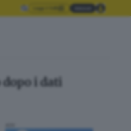
Leggi il GdB
Abbonati
 dopo i dati
ADV