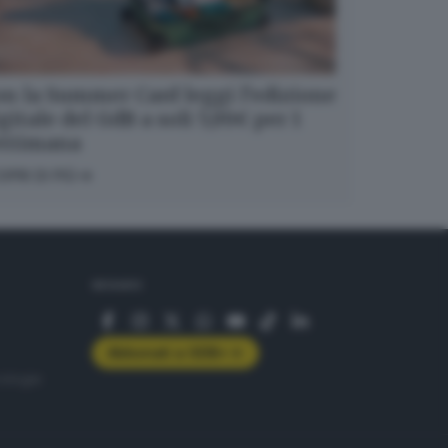
n la Summer Card leggi l’edizione
gitale del GdB a soli 5,99€ per 1
ettimana
OPRI DI PIÙ
SEGUICI
Abbonati a GDB+
rologie