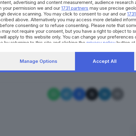
ontent, advertising and content measurement, audience research 
uti in attesa al porto di Ashdod. Inoltre è già stata
h your permission we and our
1731 partners
may use precise geolo
ough device scanning. You may click to consent to our and our
1731
e di altri bambini palestinesi malati, per un totale
cribed above. Alternatively you may access more detailed infor
ranno curati negli ospedali italiani in
before consenting or to refuse consenting. Please note that som
 may not require your consent, but you have a right to object to 
dicazione del Ministro, saranno poi stanziati ulteriori
will apply to this website only. You can change your preferences 
iale per altri aiuti, e con il Ministero della Difesa
e by returning to this site and clicking the
privacy policy
button at
i lanci aerei degli aiuti umanitari.
RIPRODUZIONE RISERVATA © GIORNALE DI BRESCIA
Manage Options
Accept All