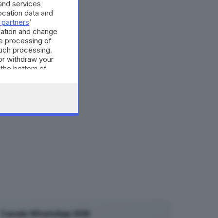
and services
cation data and
 partners
’
mation and change
e processing of
such processing.
or withdraw your
 the bottom of
Canale WhatsApp GDB