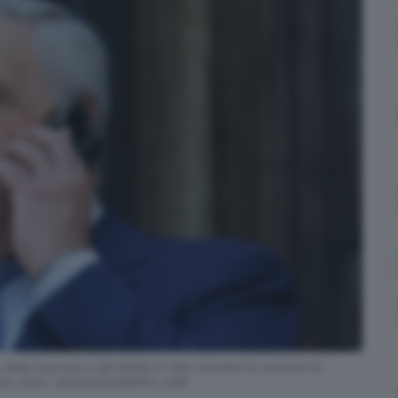
ro delle Imprese e del Made in Italy durante la riunione drl
Luglio 2025. ANSA/GIUSEPPE LAMI