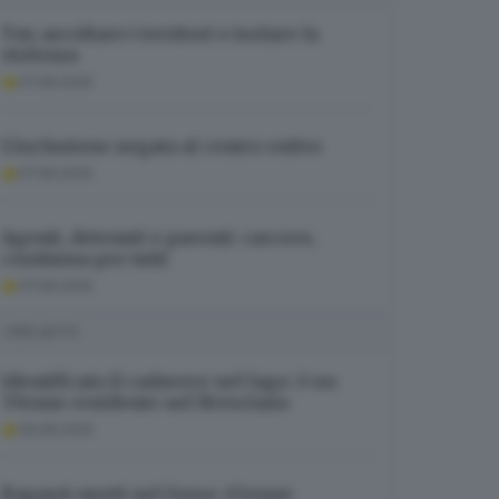
Tav, ascoltare i territori e isolare la
violenza
07.08.2026
L’inclusione negata al centro estivo
07.08.2026
Agenti, detenuti e parenti: carcere,
condanna per tutti
07.08.2026
I PIÙ LETTI
Identificato il cadavere nel lago: è un
37enne residente nel Bresciano
06.08.2026
Ragazzi morti nel fosso: 63enne