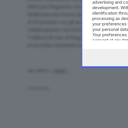
advertising and c
sbloccare l'ingresso e la distribuzione degli ai
development. Wit
identification thr
finalizzata una nuova operazione di evacuazion
processing as des
di 50 persone con gli accompagnatori, che ver
your preferences 
your personal data
collaborazione con la Protezione Civile. Su in
Your preferences 
5 milioni di euro al Programma Alimentare Mond
consent at any tim
si sta infine studiando la concreta possibilità d
the webpage.
ROMA
ARGOMENTI
CONDIVIDI