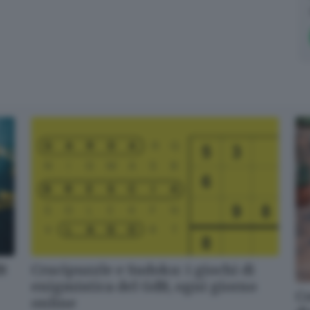
dB
Crucipuzzle e Sudoku: i giochi di
enigmistica del GdB, ogni giorno
Co
online