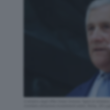
Il ministro degli Affari Esteri Antonio Tajani al ministe
Comitato attrazione investimenti esteri, Roma, 29 