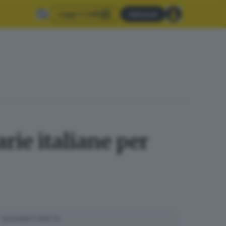
Leggi il GdB
Abbonati
rie italiane per
SUGGERITI PER TE