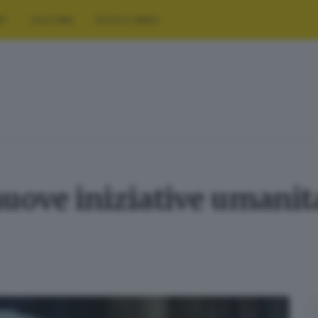
RT
CULTURA
FOTO E VIDEO
uove iniziative umanita