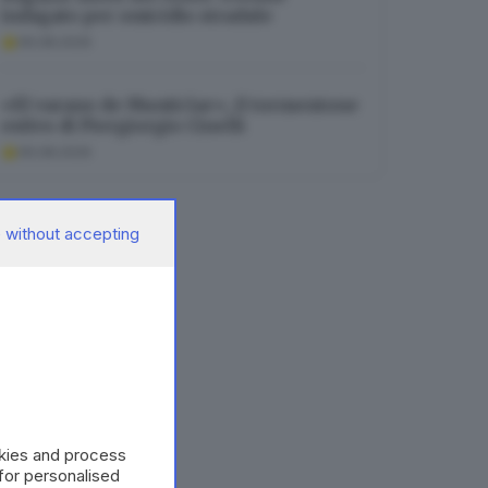
indagato per omicidio stradale
06.08.2026
«El varano de Munticìar», il tormentone
estivo di Piergiorgio Cinelli
06.08.2026
 without accepting
okies and process
 for personalised