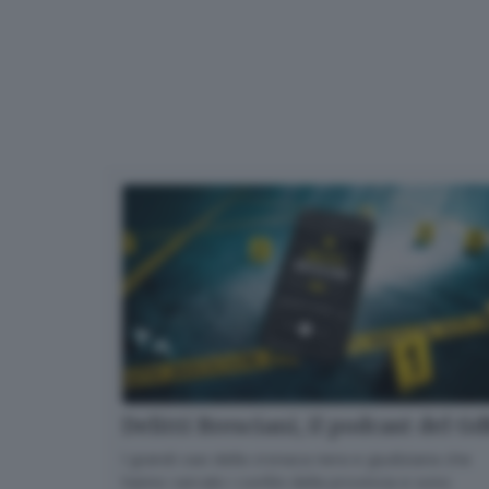
Delitti Bresciani, il podcast del G
I grandi casi della cronaca nera e giudiziaria che
hanno varcato i confini della provincia e sono