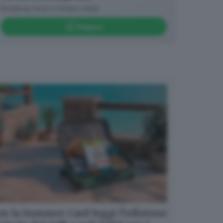
Breaking news in tempo reale
Seguici
n la Summer Card leggi l’edizione