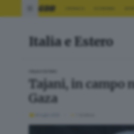
CRONACA
ECONOMIA
SPO
Italia e Estero
ITALIA E ESTERO
Tajani, in campo n
Gaza
30 luglio 2025
1
' di lettura