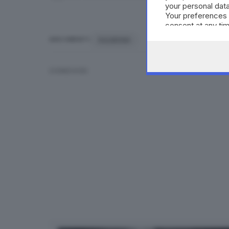
your personal data
Your preferences 
consent at any tim
the webpage.
SULMONA
ARGOMENTI
CONDIVIDI