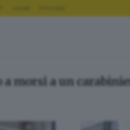
RT
CULTURA
FOTO E VIDEO
 a morsi a un carabinie