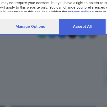
 may not require your consent, but you have a right to object to 
RIPRODUZIONE RISERVATA © GIORNALE DI BRESCIA
will apply to this website only. You can change your preferences 
e by returning to this site and clicking the
privacy policy
button at
Manage Options
Accept All