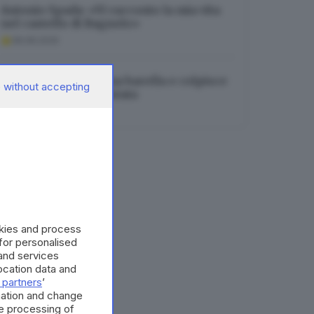
Antonio Spada: «Vi racconto la mia vita
nel castello di Bagnolo»
08.08.2026
Vuole dormire su una barella e colpisce
 without accepting
un’infermiera: arrestata
08.08.2026
okies and process
 for personalised
and services
cation data and
 partners
’
mation and change
e processing of