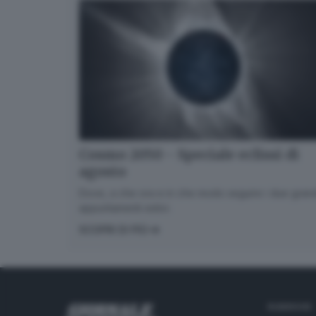
Cosmo 2050 - Speciale eclissi di
agosto
Dove, a che ora e in che modo seguire i due gran
appuntamenti estivi.
SCOPRI DI PIÙ
RUBRICHE