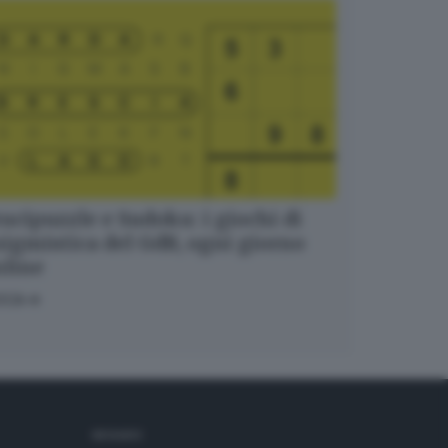
ucipuzzle e Sudoku: i giochi di
igmistica del GdB, ogni giorno
nline
OCA
SEGUICI