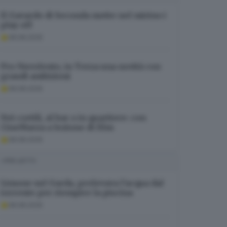
Il Gavardo di Seconda mette nel mirino i
play off
08.08.2026
Pro Nuvolento, in Terza una novità con
grandi ambizioni
08.08.2026
Nei cortili, al bar o in quartiere: con
CineMarza a lezione di film
08.08.2026
I PIÙ LETTI
Limone sul Garda, prelevava l’acqua dal
torrente per riempire la piscina
08.08.2026