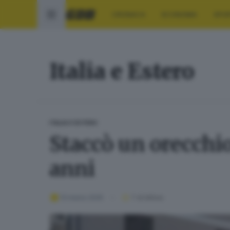
CRONACA
ECONOMIA
SPO
Italia e Estero
ITALIA E ESTERO
Staccò un orecchio
anni
13 marzo 2025
1
' di lettura