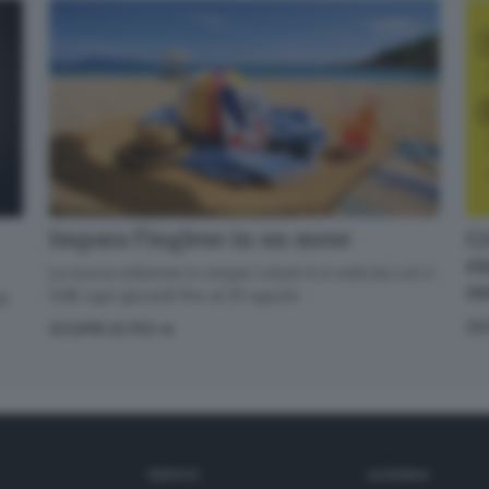
Cr
Impara l’inglese in un mese
en
La nuova edizione in cinque volumi è in edicola con il
o
GdB ogni giovedì fino al 20 agosto
di
GI
SCOPRI DI PIÙ
SERVIZI
AZIENDA