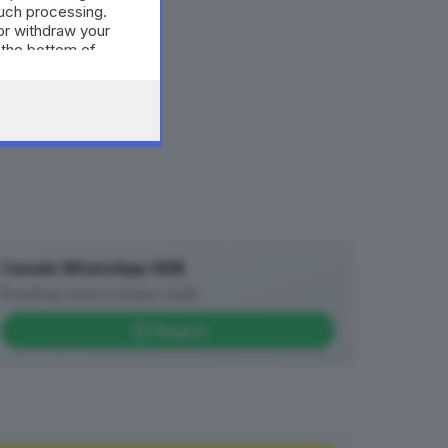
such processing.
or withdraw your
 the bottom of
Canale WhatsApp GDB
Breaking news in tempo reale
Seguici