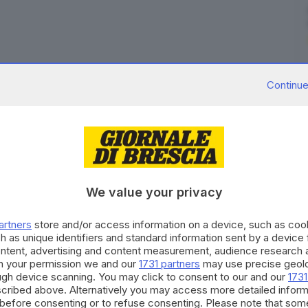
Continue
ro mesi di reclusione, una provvisionale
ro e il risarcimento da liquidare in sede civile. È
r le indagini preliminari del Tribunale di Sulmona,
 sul banco degli imputati per aver staccato a morsi
e al 13 agosto 2024. L'uomo stava prendendo un caffè al
ai domiciliari per lo stalking alla vicina di casa, con
We value your privacy
ieri gli avevano chiesto di esibire i documenti. Il
artners
store and/or access information on a device, such as co
tro il locale e poi all'esterno dove aveva preso a
h as unique identifiers and standard information sent by a device
il padiglione auricolare, la parte superiore
ontent, advertising and content measurement, audience research 
oi dall'otorino dell'ospedale di Sulmona. Il militare è
h your permission we and our
1731 partners
may use precise geolo
ough device scanning. You may click to consent to our and our
1731
uella circostanza, secondo l'accusa, l'imputato aveva
cribed above. Alternatively you may access more detailed infor
ltro dei militari intervenuti.
before consenting or to refuse consenting. Please note that som