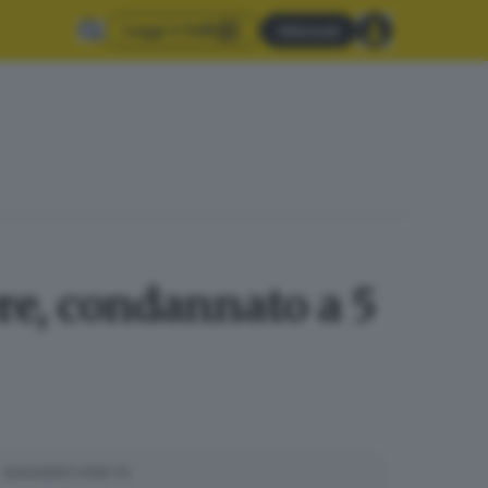
Leggi il GdB
Abbonati
re, condannato a 5
SUGGERITI PER TE