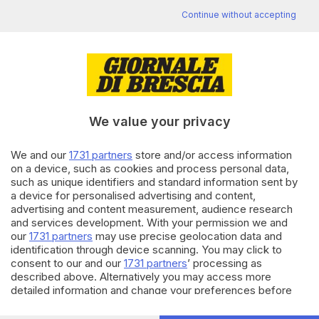
Continue without accepting
Canale WhatsApp GDB
Breaking news in tempo reale
Seguici
We value your privacy
We and our
1731 partners
store and/or access information
on a device, such as cookies and process personal data,
such as unique identifiers and standard information sent by
a device for personalised advertising and content,
advertising and content measurement, audience research
and services development. With your permission we and
our
1731 partners
may use precise geolocation data and
identification through device scanning. You may click to
consent to our and our
1731 partners
’ processing as
described above. Alternatively you may access more
detailed information and change your preferences before
consenting or to refuse consenting. Please note that some
Impara l’inglese in un mese
processing of your personal data may not require your