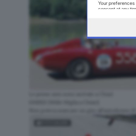
Your preferences 
consent at any tim
the webpage.
Le prime auto sono arrivate a Chiari
Mille Miglia 2016, Cremona
EMBED [Mille Miglia a Chiari]
Non poteva mancare un giro all'autodromo d
FOTOGALLERY