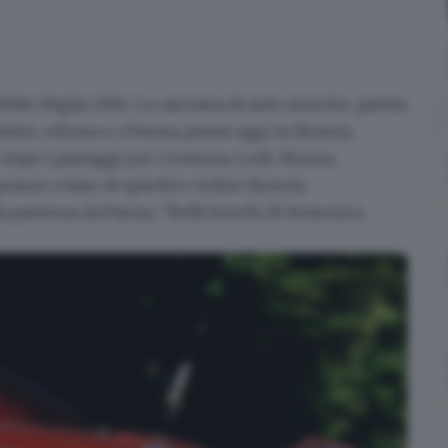
Mille Miglia 2016
. La carovana di auto storiche, partita
 Rimini, a Roma e a Parma, punta oggi su Brescia.
o dopo i passaggi per Cremona, Lodi, Monza,
ranzo a base di spiedo) e infine Brescia.
lla partenza da Parma.
"Belli freschi di domenica