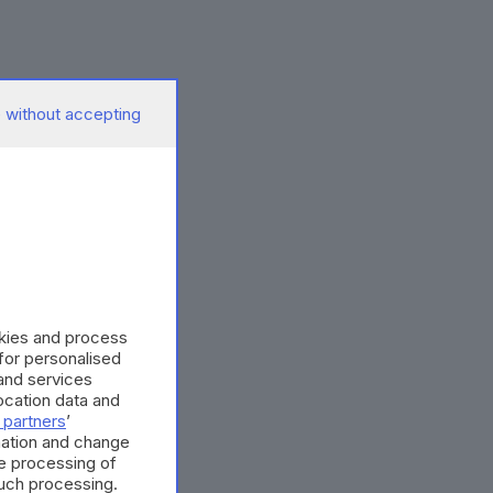
 without accepting
okies and process
 for personalised
and services
cation data and
 partners
’
mation and change
e processing of
such processing.