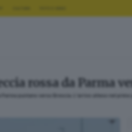
RT
CULTURA
FOTO E VIDEO
reccia rossa da Parma ve
 da Parma puntano verso Brescia. L'arrivo atteso nel prim