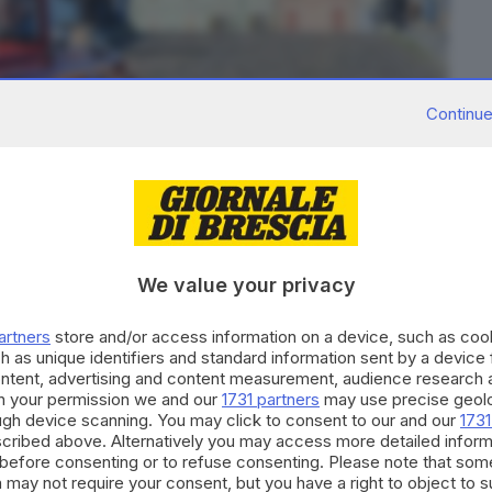
Continue
9
foto
We value your privacy
iunto Colorno.
me ci mostra anche
Vincenzo Regis nel suo video.
artners
store and/or access information on a device, such as co
h as unique identifiers and standard information sent by a device
ontent, advertising and content measurement, audience research 
h your permission we and our
1731 partners
may use precise geolo
ough device scanning. You may click to consent to our and our
1731
cribed above. Alternatively you may access more detailed infor
before consenting or to refuse consenting. Please note that som
 may not require your consent, but you have a right to object to 