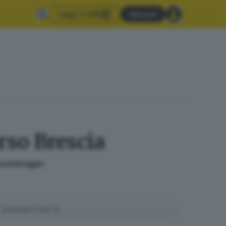
Leggi il GdB
Abbonati
rso Brescia
o pomeriggio
SUGGERITI PER TE