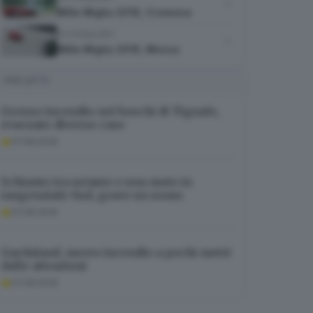
Mille Miglia 2016, Cremona
FOTOGALLERY
Mille Miglia 2016, Monza
I PIÙ LETTI
Grosso incendio nei boschi di Tignale,
evacuate diverse case
07.08.2026
Schianto tra un’auto e una moto in
tangenziale Sud, grave un uomo
07.08.2026
Gardaland, nuovo incendio a pochi metri
dalle attrazioni
07.08.2026