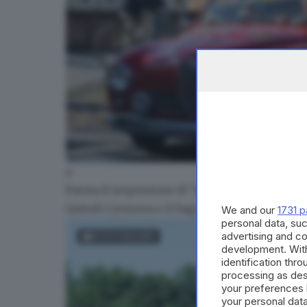
a
Mille Miglia 2016, Colorno
Parma il serpentone di "auto nonne" ha ragg
Quindi Cremona e il bagno di folla a
Lodi
, co
We and our
1731 p
personal data, suc
advertising and c
FOTOGALLERY
development. Wit
identification thr
processing as des
your preferences 
your personal data