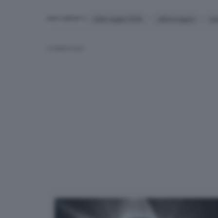
mille miglia 2016
ultima tappa
p
ARGOMENTI
CONDIVIDI