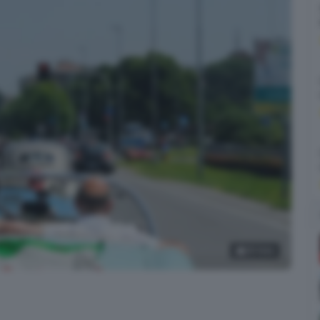
10
foto