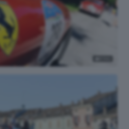
19
foto