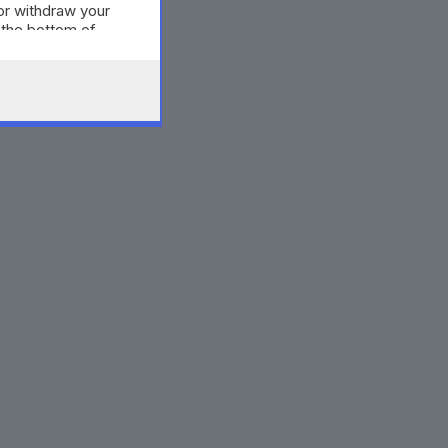
or withdraw your
 the bottom of