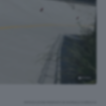
31
foto
RIPRODUZIONE RISERVATA © GIORNALE DI BRESCIA