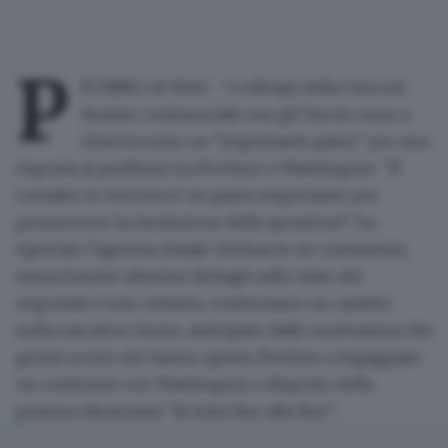
P
ECHINO, 10 MAG - I colloqui della Cina sul
dossier commerciale con gli Usa in corso a
Ginevra sono un "importante passo" per una
risposta ai problemi tra Pechino e Washington. "Il
contatto in Svizzera è un passo importante per
promuovere la risoluzione della questione", ha
riportato l'agenzia statale Xinhua in un commento,
senza fornire ulteriori dettagli sullo stato dei
negoziati. I toni, tuttavia, confermano un cambio
nella narrativa cinese, anticipato dalle motivazioni dei
giorni scorsi che hanno spinto Pechino a ingaggiare
un confronto con Washington a dispetto della
postura oltranzista "di lotta fino alla fine".