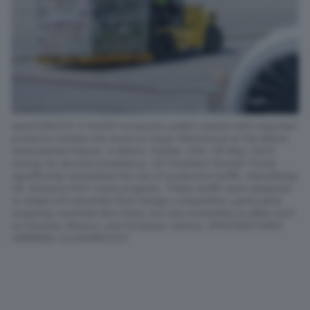
epa12084331 A forklift transports pallets loaded with imported
products outside the Avianca Cargo Warehouse at the Miami
International Airport, in Miami, Florida, USA, 08 May 2025.
During his second presidency, US President Donald Trump
significantly expanded the use of protective tariffs, intensifying
his 'America First' trade program. These tariffs were designed
to shield US industries from foreign competition, particularly
targeting countries like China, but also extending to allies such
as Canada, Mexico, and European nations. EPA/CRISTOBAL
HERRERA-ULASHKEVICH