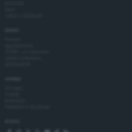
Economia
Sport
Cultura e Spettacoli
SERVIZI
Podcast
Agenda eventi
ZOOM - Le vostre foto
Lettere al direttore
Abbonamenti
AZIENDA
Chi siamo
Contatti
Redazione
Pubblicità e necrologie
SEGUICI