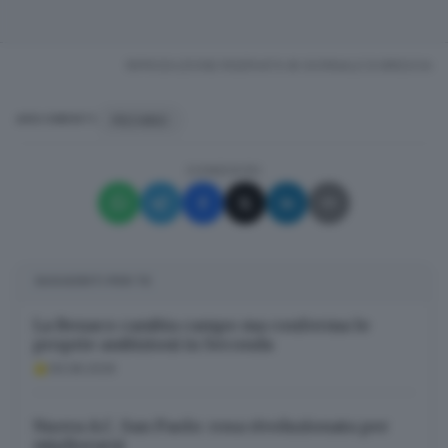
RIPRODUZIONE RISERVATA © GIORNALE DI BRESCIA
PECHINO
ARGOMENTI
CONDIVIDI
SUGGERITI PER TE
La Benaco cambia campo ma conferma le
proprie ambizioni in Seconda
09.08.2026
Nuova A.C. San Paolo: rosa rivoluzionata per
migliorarsi