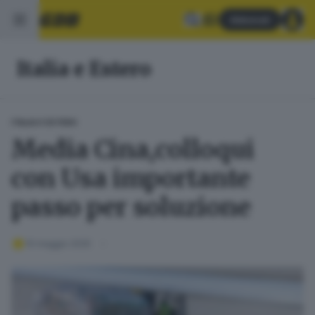
Abbonati
Italia e Estero
ITALIA E ESTERO
Media Cina,colloqui
con Usa importante
passo per soluzione
10 maggio 2025