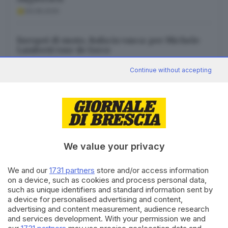
09.08.2026
Europei di nuoto, Italia in vasca: per Michele
Lamberti tour de force
09.08.2026
Continue without accepting
Canale WhatsApp GDB
We value your privacy
Breaking news in tempo reale
Seguici
We and our
1731 partners
store and/or access information
on a device, such as cookies and process personal data,
such as unique identifiers and standard information sent by
a device for personalised advertising and content,
advertising and content measurement, audience research
and services development. With your permission we and