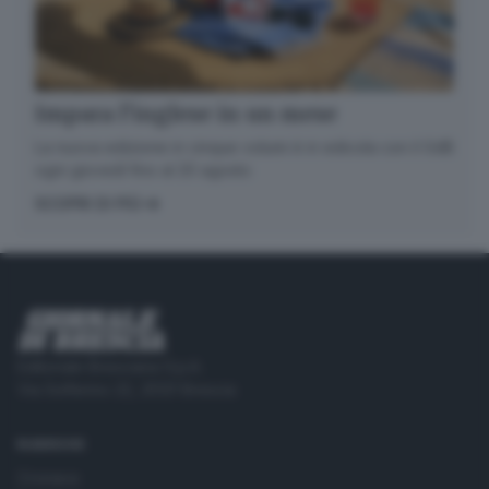
Impara l’inglese in un mese
La nuova edizione in cinque volumi è in edicola con il GdB
ogni giovedì fino al 20 agosto
SCOPRI DI PIÙ
Editoriale Bresciana S.p.A.
Via Solferino 22, 25121 Brescia
RUBRICHE
Cronaca