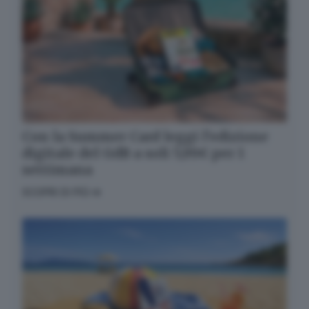
Con la Summer Card leggi l’edizione
digitale del GdB a soli 5,99€ per 1
settimana
SCOPRI DI PIÙ