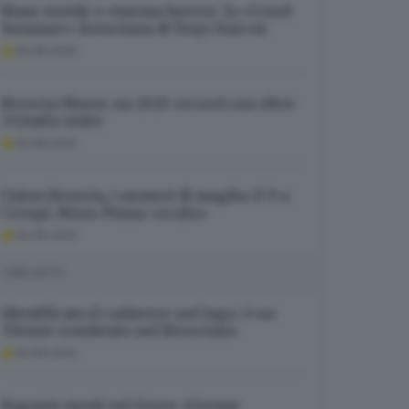
Rime ruvide e cinema horror: la «Cruel
Summer» bresciana di Noyz Narcos
06.08.2026
Brescia Musei, un 2025 record con oltre
332mila visite
06.08.2026
Union Brescia, i numeri di maglia: il 9 a
Crespi, Rizzo Pinna «scala»
06.08.2026
I PIÙ LETTI
Identificato il cadavere nel lago: è un
37enne residente nel Bresciano
06.08.2026
Ragazzi morti nel fosso: 63enne