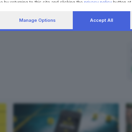
e by returning to this site and clicking the
privacy policy
button at
Manage Options
Accept All