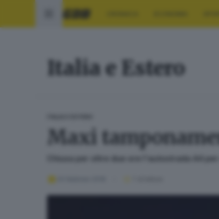
CRONACA
ECONOMIA
SPO
Italia e Estero
ITALIA E ESTERO
Maxi tamponamento
Chiusa per oltre due ore l'autostrada A4 pe
24 febbraio 2018
1
' di lettura