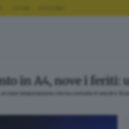
RT
CULTURA
FOTO E VIDEO
 in A4, nove i feriti: 
r un maxi tamponamento che ha coinvolto 8 veicoli e 15 