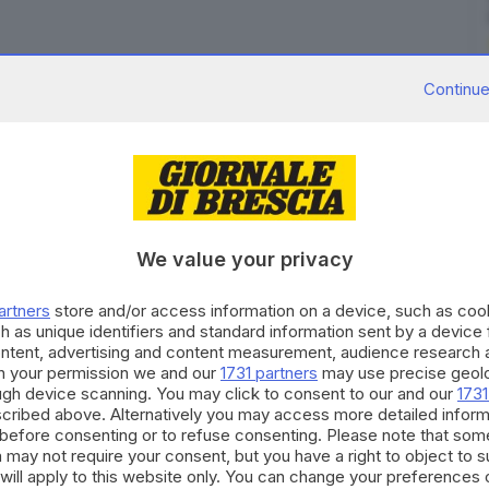
Continue
e nel corso della notte è costato il ferimento di nove
re 2 ore tra Dalmine e Capriate, in direzione Milano.
bergamasco, ha coinvolto ben otto veicoli: attorno
plessivamente si trovavano 15 persone.
Ad estrarlo dalle lamiere dei mezzi incidentati i Vigili
We value your privacy
i sanitari di 5 ambulanze e due auto mediche.
ilità due pattuglie della Polizia stradale di Bergamo e
artners
store and/or access information on a device, such as co
h as unique identifiers and standard information sent by a device
l’incidente.
ontent, advertising and content measurement, audience research 
h your permission we and our
1731 partners
may use precise geolo
RIPRODUZIONE RISERVATA © GIORNALE DI BRESCIA
ough device scanning. You may click to consent to our and our
1731
cribed above. Alternatively you may access more detailed infor
before consenting or to refuse consenting. Please note that som
utostrada
chiusura
traffico
Dalmine
 may not require your consent, but you have a right to object to 
will apply to this website only. You can change your preferences 