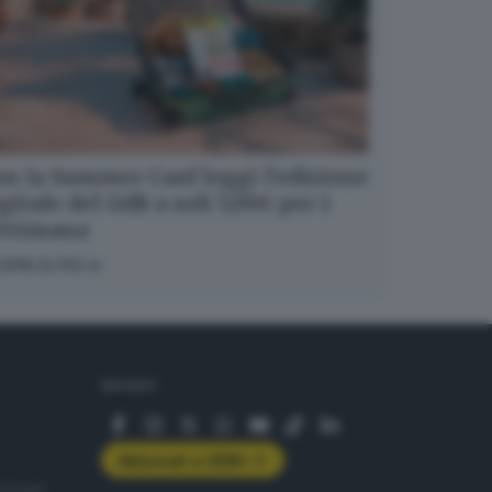
n la Summer Card leggi l’edizione
gitale del GdB a soli 5,99€ per 1
ettimana
OPRI DI PIÙ
SEGUICI
Abbonati a GDB+
rologie