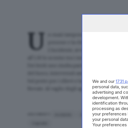
U
n maxi tamponamento.
E' quello ch
persone e la chiusura dell'A4 per olt
L'incidente, avvenuto in territorio 
all'1.30 lo scontro tra i mezzi, sui quali com
Dei feriti uno risulta particolarmente grave
. 
del fuoco, intervenuti assieme ai soccorritor
Sul posto per i rilievi e la gestione della viab
We and our
1731 p
personal data, suc
Novate. Al vaglio degli agenti la dinamica del
advertising and c
development. Wit
identification thr
processing as des
your preferences 
incidente
maxi tamponamento
a
ARGOMENTI
your personal data
Capriate
Your preferences 