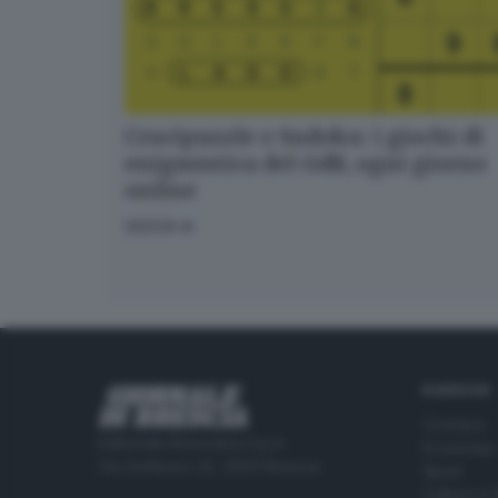
Crucipuzzle e Sudoku: i giochi di
enigmistica del GdB, ogni giorno
online
GIOCA
RUBRICHE
Cronaca
Editoriale Bresciana S.p.A.
Economia
Via Solferino 22, 25121 Brescia
Sport
Cultura e 