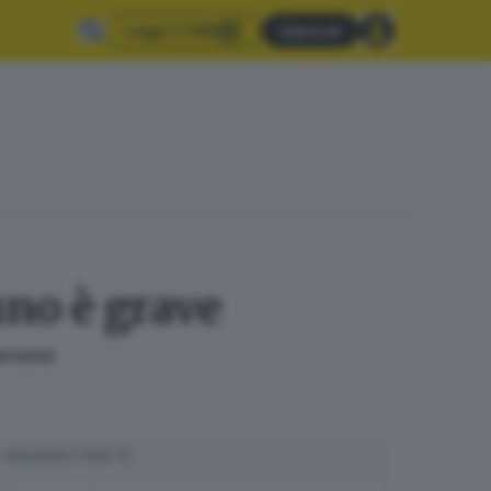
Leggi il GdB
Abbonati
uno è grave
persone
SUGGERITI PER TE