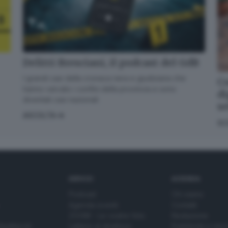
Delitti Bresciani, il podcast del GdB
I grandi casi della cronaca nera e giudiziaria che
Co
hanno varcato i confini della provincia e sono
di
diventati casi nazionali
s
ASCOLTA
SC
SERVIZI
AZIENDA
Podcast
Chi siamo
Agenda eventi
Contatti
ZOOM - Le vostre foto
Redazione
Spettacoli
Lettere al direttore
Pubblicità e nec