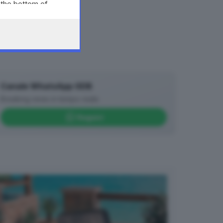
 the bottom of
Canale WhatsApp GDB
Breaking news in tempo reale
Seguici