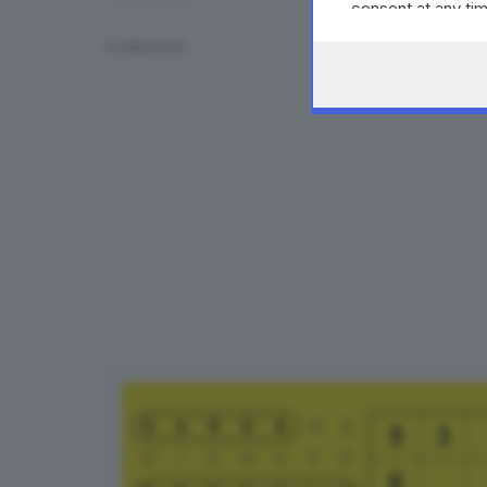
consent at any tim
the webpage.
CONDIVIDI