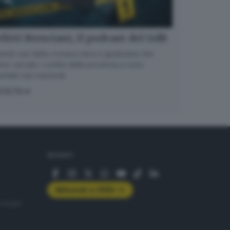
litti Bresciani, il podcast del GdB
randi casi della cronaca nera e giudiziaria che
no varcato i confini della provincia e sono
entati casi nazionali
COLTA
SEGUICI
Abbonati a GDB+
rologie