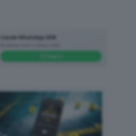
Canale WhatsApp GDB
Breaking news in tempo reale
Seguici