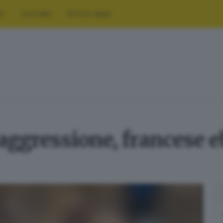
RT
CULTURA
FOTO E VIDEO
aggressione, francese e