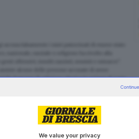
accusa falsamente i miei patrocinati di essere stato
o, nazionale, razziale o religioso ha rivolto alla
sti offensivi, insulti razzisti, sessisti e minacce".
 assiste alcune delle persone accusate di avere
glia francese di religione ebraica in un'area di sosta
osta dal signore francese è parziale e tendenziosa",
Continue
entato querela nei suoi confronti alla Procura di
contrate al pronto soccorso "lesioni, nello specifico
e persone da me patrocinate sono ben consapevoli di
religiosi, etnici e razziali, e non intendono certo
'avvocato Battistini. "Ove mai vi fosse bisogno di
We value your privacy
 in una nota - sono cittadini italiani dalla nascita