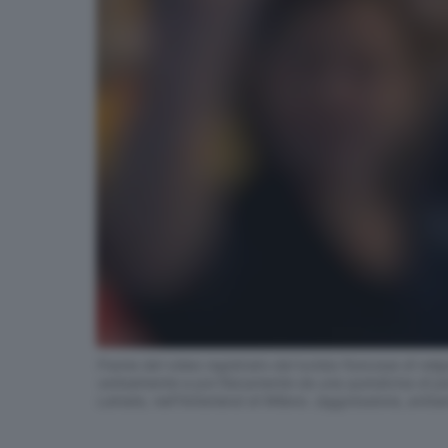
Frame del video registrato dal turista francese di rel
verbalmente e poi fisicamente da una quindicina di pe
Lainate, nell'hinterland di Milano. (aggressione, antisem