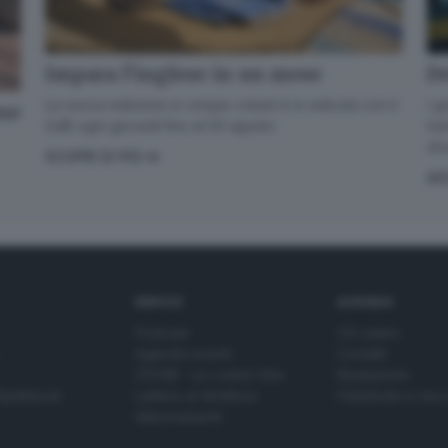
De
Impara l’inglese in un mese
I g
La nuova edizione in cinque volumi è in edicola con il
one
han
GdB ogni giovedì fino al 20 agosto
div
SCOPRI DI PIÙ
AS
SERVIZI
AZIENDA
Podcast
Chi siamo
Agenda eventi
Contatti
ZOOM - Le vostre foto
Redazione
Spettacoli
Lettere al direttore
Pubblicità e nec
Abbonamenti