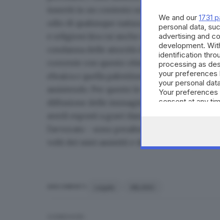
inseriti in un contesto sociale senza alcuna 
We and our
1731 p
odio di qualunque natura. Al contrario, essi 
personal data, suc
e religioni (tra cui anche ebrei) per combatte
advertising and c
development. Wit
condanna delle atrocità che si stanno consum
identification thr
coerente con questo obiettivo". "La volontà de
processing as des
your preferences 
ebraica e quella palestinese collaborino in si
your personal data
assistendo. Per questo le accuse di antisemiti
Your preferences 
consent at any tim
diffusione delle immagini che li ritraggono, r
the webpage.
averli esposti a gravi danni e a pericolo per l
l'avvocato - sono peraltro a richiedere la r
volti dei miei assistiti e dei loro familiari, ond
Legale
MILANO
ARGOMENTI
CONDIVIDI