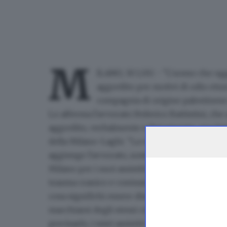
M
ILANO, 30 LUG - "L'uomo che oggi 
aggredito per motivi di odio etnic
compagnia di origine palestinese ge
Lo afferma l'avvocato Federico Battistini, che
aggredito, verbalmente e fisicamente, una fami
della Milano-Laghi. "La versione dei fatti esp
aggiunge l'avvocato, sostenendo di avere pres
Milano per i suoi assistiti a cui sono state ris
trauma cranico e contusioni da percosse". "L
cosa significhi essere discriminati per motivi 
macchiarsi degli stessi crimini", ha spiegato l
precisarlo, i miei assistiti - aggiunge il legale