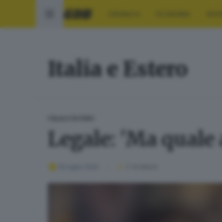
CRONACA
ECONOMIA
SPO
Italia e Estero
ITALIA E ESTERO
Legale: 'Ma quale 
30 luglio 2025
2
' di lettura