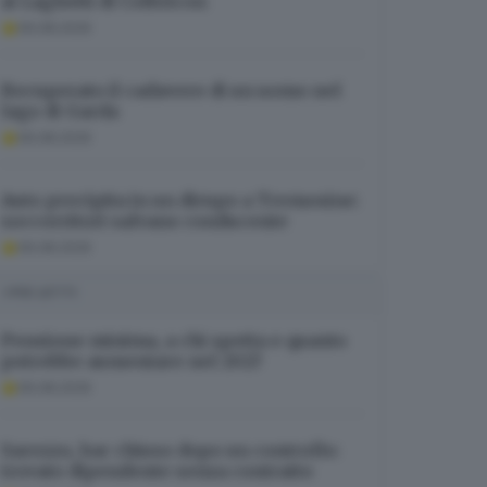
ai Laghetti di Colbricon
06.08.2026
Recuperato il cadavere di un uomo nel
lago di Garda
06.08.2026
Auto precipita in un dirupo a Tremosine:
soccorritori salvano conducente
06.08.2026
I PIÙ LETTI
Pensione minima, a chi spetta e quanto
potrebbe aumentare nel 2027
06.08.2026
Sarezzo, bar chiuso dopo un controllo:
trovato dipendente senza contratto