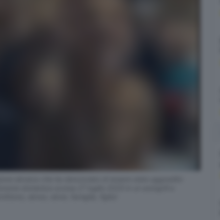
igione ebraica che ha denunciato di essere stato aggredito
rsone domenica scorsa 27 luglio 2025 in un autogrill a
itismo, ebreo, ebrei, famiglia, figlio)