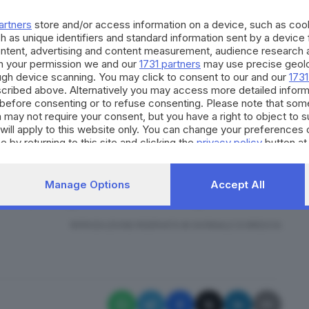
simpatia per gruppi che incitano comportamenti di
artners
store and/or access information on a device, such as co
sono impegnati insieme a persone di varie nazionalità
h as unique identifiers and standard information sent by a device
re ogni forma di discriminazione e violenza: la ferma
ontent, advertising and content measurement, audience research 
h your permission we and our
1731 partners
may use precise geolo
ando nella striscia di Gaza mi sembra perfettamente
ough device scanning. You may click to consent to our and our
1731
i miei assistiti - aggiunge - è che la comunità
cribed above. Alternatively you may access more detailed infor
before consenting or to refuse consenting. Please note that som
nergia per porre fine al dramma cui stiamo
 may not require your consent, but you have a right to object to 
smo che sono state loro rivolte, unitamente alla
will apply to this website only. You can change your preferences 
e by returning to this site and clicking the
privacy policy
button at
isultano particolarmente insopportabili, oltre ad
a propria incolumità. Per tale ragione - conclude
imozione del video o quanto meno l'oscuramento dei
Manage Options
Accept All
e evitare di esporli a ulteriori danni e pericoli".
RIPRODUZIONE RISERVATA © GIORNALE DI BRESCIA