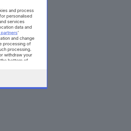
okies and process
 for personalised
and services
cation data and
 partners
’
mation and change
e processing of
such processing.
or withdraw your
 the bottom of