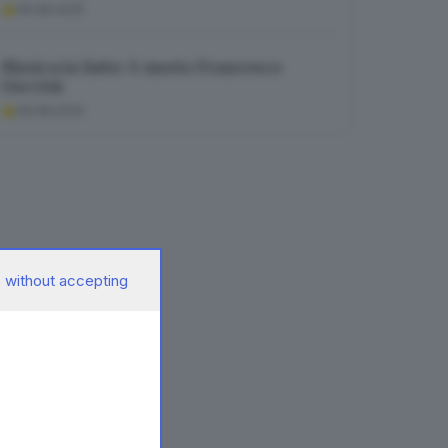
06.08.2026
Musica in lutto: è morto Francesco
Guccini
06.08.2026
 without accepting