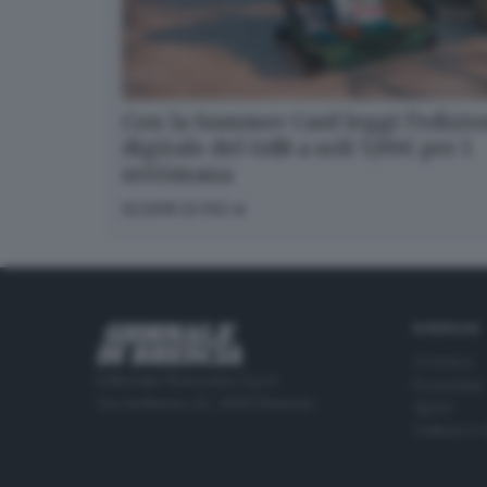
Con la Summer Card leggi l’edizi
digitale del GdB a soli 5,99€ per 1
settimana
SCOPRI DI PIÙ
RUBRICHE
Cronaca
Editoriale Bresciana S.p.A.
Economia
Via Solferino 22, 25121 Brescia
Sport
Cultura e 