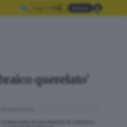
Leggi il GdB
Abbonati
braico querelato'
SUGGERITI PER TE
Un itinerario da San Martino di Castrozza