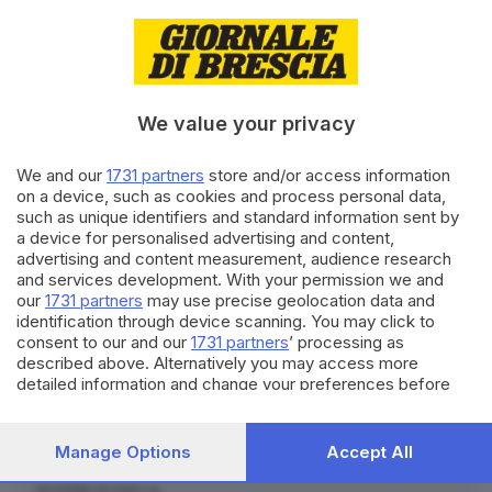
We value your privacy
We and our
1731 partners
store and/or access information
on a device, such as cookies and process personal data,
such as unique identifiers and standard information sent by
a device for personalised advertising and content,
advertising and content measurement, audience research
and services development. With your permission we and
our
1731 partners
may use precise geolocation data and
identification through device scanning. You may click to
consent to our and our
1731 partners
’ processing as
described above. Alternatively you may access more
detailed information and change your preferences before
Con la Summer Card leggi l’edizione
consenting or to refuse consenting. Please note that some
processing of your personal data may not require your
digitale del GdB a soli 5,99€ per 1
consent, but you have a right to object to such processing.
Manage Options
Accept All
settimana
Your preferences will apply to this website only. You can
change your preferences or withdraw your consent at any
SCOPRI DI PIÙ