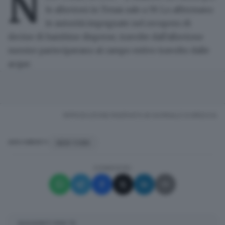
N
le alluvioni in Texas sale a 59. Lo affermano
le autorità impegnate nel recupero di
decine di bambine disperse, travolte dall'alluvione
mentre partecipavano al campo estivo travolto dalle
acque.
RIPRODUZIONE RISERVATA © GIORNALE DI BRESCIA
NEW YORK
ARGOMENTI
CONDIVIDI
SUGGERITI PER TE