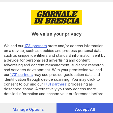
Seguici
We value your privacy
We and our
1731 partners
store and/or access information
on a device, such as cookies and process personal data,
such as unique identifiers and standard information sent by
a device for personalised advertising and content,
advertising and content measurement, audience research
and services development. With your permission we and
our
1731 partners
may use precise geolocation data and
identification through device scanning. You may click to
consent to our and our
1731 partners
’ processing as
described above. Alternatively you may access more
Crucipuzzle e Sudoku: i giochi di
detailed information and change your preferences before
consenting or to refuse consenting. Please note that some
enigmistica del GdB, ogni giorno
processing of your personal data may not require your
online
consent, but you have a right to object to such processing.
Manage Options
Accept All
Your preferences will apply to this website only. You can