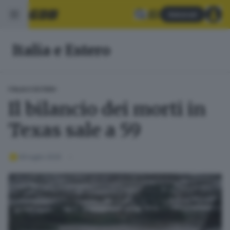
Abbonati
Italia e Estero
ITALIA E ESTERO
Il bilancio dei morti in
Texas sale a 59
06 luglio 2025