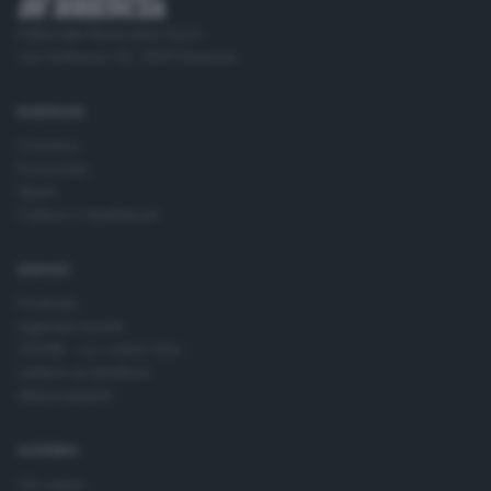
Editoriale Bresciana S.p.A.
Via Solferino 22, 25121 Brescia
RUBRICHE
Cronaca
Economia
Sport
Cultura e Spettacoli
SERVIZI
Podcast
Agenda eventi
ZOOM - Le vostre foto
Lettere al direttore
Abbonamenti
AZIENDA
Chi siamo