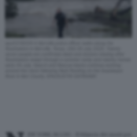
epa12218329 A Kerrville police officer walks along the
floodwaters in Kerrville, Texas, USA 05 July 2025. Twenty
seven people are confirmed dead and dozens missing after
floodwaters swept through a summer camp and nearby homes
early 04 July. Search and Rescue teams continue working
around the clock following flash flooding on the Guadalupe
River in Kerr County. EPA/DUSTIN SAFRANEK
EW YORK, 06 LUG - Il bilancio dei morti per