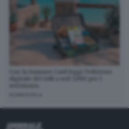
Con la Summer Card leggi l’edizione
digitale del GdB a soli 5,99€ per 1
settimana
SCOPRI DI PIÙ