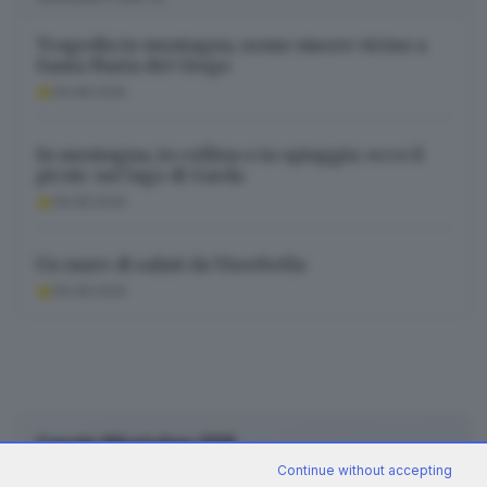
Tragedia in montagna, uomo muore vicino a
Santa Maria del Giogo
09.08.2026
In montagna, in collina o in spiaggia: ecco il
picnic sul lago di Garda
09.08.2026
Un mare di saluti da Viserbella
09.08.2026
Canale WhatsApp GDB
Breaking news in tempo reale
Continue without accepting