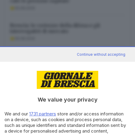
calo le persone ospitate
06.08.2026
Brescia: le certezze della difesa e gli
interrogativi di mercato
06.08.2026
Continue without accepting
Autonomia e premierato guardando al voto
06.08.2026
We value your privacy
Canale WhatsApp GDB
Breaking news in tempo reale
We and our
1731 partners
store and/or access information
on a device, such as cookies and process personal data,
Seguici
such as unique identifiers and standard information sent by
a device for personalised advertising and content,