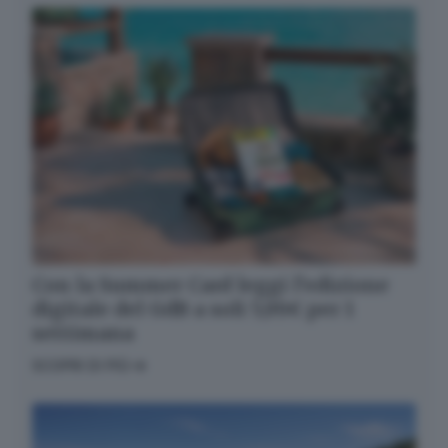
Con la Summer Card leggi l’edizione
digitale del GdB a soli 5,99€ per 1
settimana
SCOPRI DI PIÙ