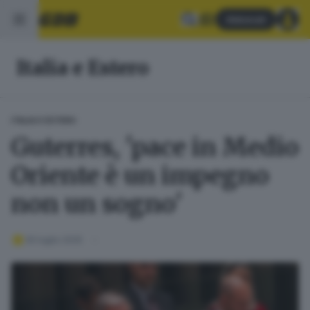
Abbonati
Italia e Estero
ITALIA E ESTERO
Guterres, 'pace in Medio
Oriente è un impegno
non un sogno'
30 luglio 2025