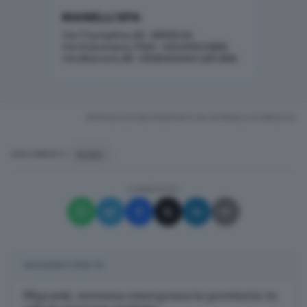
RIPRODUZIONE RISERVATA © GIORNALE DI BRESCIA
ROMA
ARGOMENTI
CONDIVIDI
SUGGERITI PER TE
Migranti, nessuna emergenza in provincia: in