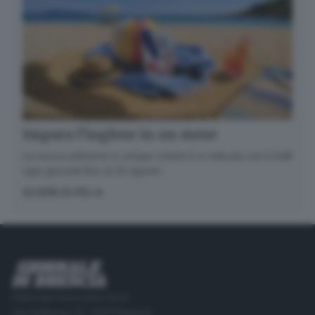
Impara l’inglese in un mese
La nuova edizione in cinque volumi è in edicola con il GdB
ogni giovedì fino al 20 agosto
SCOPRI DI PIÙ
Editoriale Bresciana S.p.A.
Via Solferino 22, 25121 Brescia