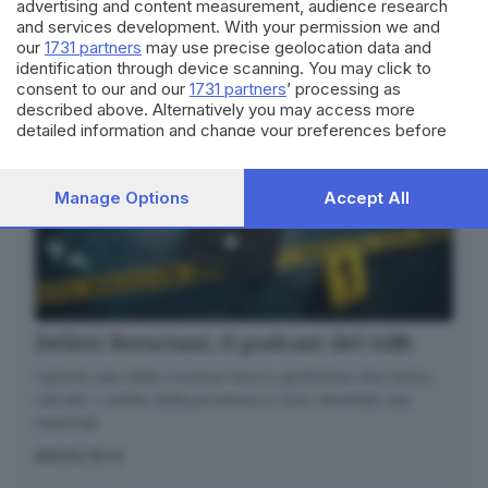
advertising and content measurement, audience research
and services development. With your permission we and
our
1731 partners
may use precise geolocation data and
identification through device scanning. You may click to
consent to our and our
1731 partners
’ processing as
described above. Alternatively you may access more
detailed information and change your preferences before
consenting or to refuse consenting. Please note that some
processing of your personal data may not require your
consent, but you have a right to object to such processing.
Manage Options
Accept All
Your preferences will apply to this website only. You can
change your preferences or withdraw your consent at any
time by returning to this site and clicking the
privacy policy
button at the bottom of the webpage.
Delitti Bresciani, il podcast del GdB
I grandi casi della cronaca nera e giudiziaria che hanno
varcato i confini della provincia e sono diventati casi
nazionali
ASCOLTA