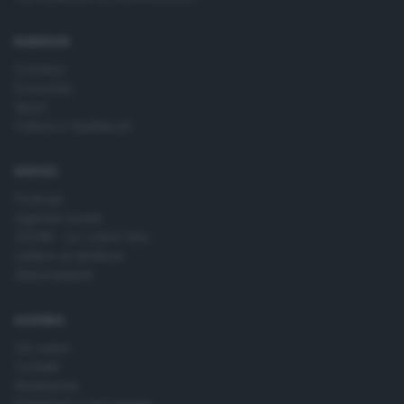
RUBRICHE
Cronaca
Economia
Sport
Cultura e Spettacoli
SERVIZI
Podcast
Agenda eventi
ZOOM - Le vostre foto
Lettere al direttore
Abbonamenti
AZIENDA
Chi siamo
Contatti
Redazione