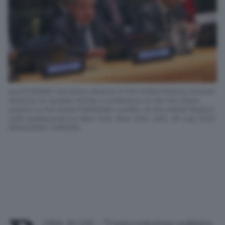
epa12268861 Secretary-General of the United Nations Antonio
Guterres (L) speaks during a conference on the two-State
solution to the Israeli-Palestinian conflict, at the United Nations
(UN) headquarters in New York, New York, USA, 28 July 2025.
EPA/SARAH YENESEL
OMA, 30 LUG - "L'unica soluzione realistica,