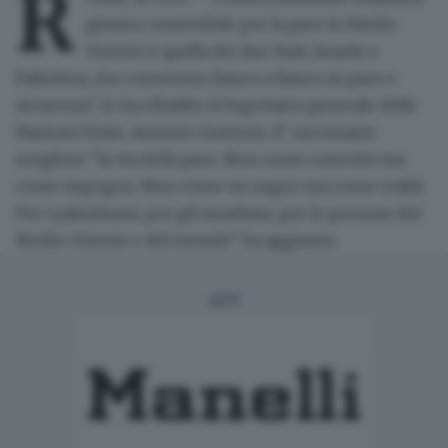
R
giusta e sostenibile per la pace in Medio
Oriente è quella dei due Stati, Israele e
Palestina, che convivono fianco a fianco in pace e
sicurezza": lo ha ribadito il Segretario generale delle
Nazioni Unite, Antonio Guterres. E' necessario
scegliere "la via della pace. Non come concetto ma
come impegno. Non come un sogno ma come realtà.
Per i palestinesi, per gli israeliani, per le persone del
Medio Oriente e del mondo" ha aggiunto.
ADV