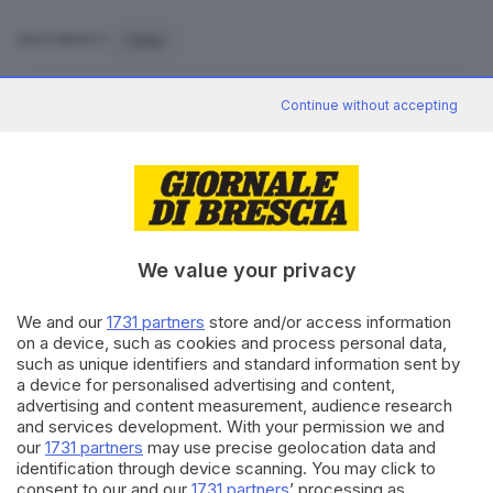
TERNI
ARGOMENTI
CONDIVIDI
Continue without accepting
SUGGERITI PER TE
A Bagnolo Mella il coraggio di alcuni giovani
We value your privacy
ferma l’incendio
07.08.2026
We and our
1731 partners
store and/or access information
on a device, such as cookies and process personal data,
such as unique identifiers and standard information sent by
Siluro nel Garda, Wwf: «Regole per non
a device for personalised advertising and content,
mettere a rischio gli altri pesci»
advertising and content measurement, audience research
and services development. With your permission we and
07.08.2026
our
1731 partners
may use precise geolocation data and
identification through device scanning. You may click to
Esodo estivo, controlli stradali nel Bresciano:
consent to our and our
1731 partners
’ processing as