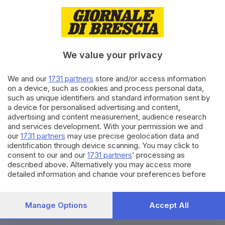
We value your privacy
We and our
1731 partners
store and/or access information
on a device, such as cookies and process personal data,
such as unique identifiers and standard information sent by
a device for personalised advertising and content,
advertising and content measurement, audience research
and services development. With your permission we and
our
1731 partners
may use precise geolocation data and
identification through device scanning. You may click to
consent to our and our
1731 partners
’ processing as
Delitti Bresciani, il podcast del GdB
described above. Alternatively you may access more
detailed information and change your preferences before
I grandi casi della cronaca nera e giudiziaria che hanno
consenting or to refuse consenting. Please note that some
varcato i confini della provincia e sono diventati casi
processing of your personal data may not require your
nazionali
consent, but you have a right to object to such processing.
Manage Options
Accept All
Your preferences will apply to this website only. You can
ASCOLTA
change your preferences or withdraw your consent at any