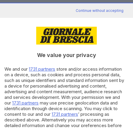
Continue without accepting
Canale WhatsApp GDB
Breaking news in tempo reale
Seguici
We value your privacy
We and our
1731 partners
store and/or access information
on a device, such as cookies and process personal data,
such as unique identifiers and standard information sent by
a device for personalised advertising and content,
advertising and content measurement, audience research
and services development. With your permission we and
our
1731 partners
may use precise geolocation data and
identification through device scanning. You may click to
consent to our and our
1731 partners
’ processing as
described above. Alternatively you may access more
detailed information and change your preferences before
consenting or to refuse consenting. Please note that some