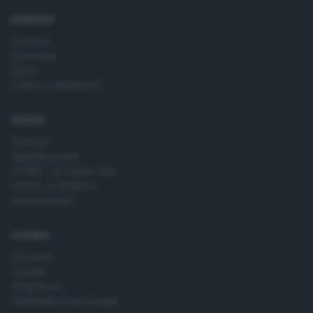
RUBRICHE
Cronaca
Economia
Sport
Cultura e Spettacoli
SERVIZI
Podcast
Agenda eventi
ZOOM - Le vostre foto
Lettere al direttore
Abbonamenti
AZIENDA
Chi siamo
Contatti
Redazione
Pubblicità e necrologie