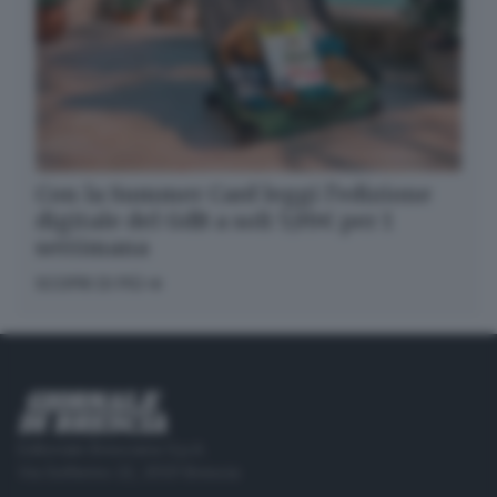
Con la Summer Card leggi l’edizione
digitale del GdB a soli 5,99€ per 1
settimana
SCOPRI DI PIÙ
Editoriale Bresciana S.p.A.
Via Solferino 22, 25121 Brescia