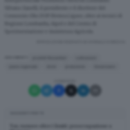
Silvano Zanelli, il presidente e il direttore del
Consorzio Olio DOP Riviera Ligure, oltre ai tecnici di
Regione Lombardia, Aipol e del Centro di
Sperimentazione e Assistenza Agricola.
RIPRODUZIONE RISERVATA © GIORNALE DI BRESCIA
prodotti fitosanitari
coltivazioni
ARGOMENTI
piano regionale
droni
protezione
Desenzano
CONDIVIDI
SUGGERITI PER TE
Tav, rumore oltre i limiti: preoccupazione a