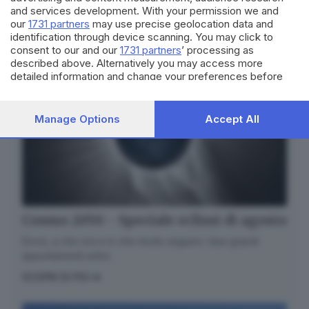
and services development. With your permission we and
our
1731 partners
may use precise geolocation data and
identification through device scanning. You may click to
consent to our and our
1731 partners
’ processing as
described above. Alternatively you may access more
detailed information and change your preferences before
consenting or to refuse consenting. Please note that some
processing of your personal data may not require your
consent, but you have a right to object to such processing.
Manage Options
Accept All
Your preferences will apply to this website only. You can
change your preferences or withdraw your consent at any
time by returning to this site and clicking the
privacy policy
button at the bottom of the webpage.
Cosmo 2050 - Speciale eclissi di agosto
Dove, a che ora e in che modo seguire i due grandi
appuntamenti estivi.
SCOPRI DI PIÙ