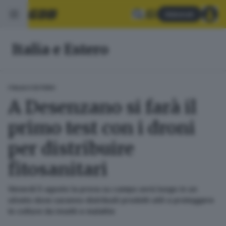
Abbonati
Italia e Estero
ITALIA E ESTERO
A Desenzano si farà il
primo test con i droni
per distribuire
fitosanitari
Venerdì 5 agosto la prova su campo avrà luogo in un
uliveto dove saranno distribuiti prodotti utili a proteggere
le colture da insetti e malattie