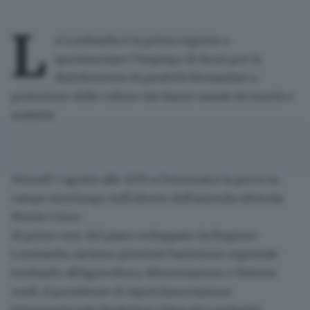
L
a Lombardia è la prima regione a
sperimentare l’impiego di
droni per la
distribuzione di prodotti fitosanitari
a
protezione delle colture dai
danni causati da insetti e
malattie
.
Venerdì 5 agosto alle 10.30 a
Desenzano la prova su
campo
avrà luogo nell'oliveto dell'azienda olivicola
Monte Croce.
Al primo test, del
piano sviluppato da Regione
Lombardia
, saranno presenti l'assessore regionale
lombardo all'Agricoltura, Alimentazione e Sistemi
verdi, il presidente di Aipol (Associazione
Interprovinciale Produttori Olivicoli Lombardi)