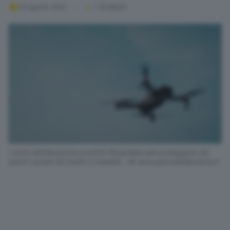
04 agosto 2022
1
' di lettura
I droni distribuiranno prodotti fitosanitari per proteggere dai
danni causati da insetti e malattie - © www.giornaledibrescia.it