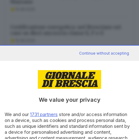
Mazzano
10.08.2026
Certificazione energetica: nel Bresciano sei
case su dieci ancora in classe E, F o G
10.08.2026
Continue without accepting
L’AI, le reti neuronali e il bisogno di regole
10.08.2026
We value your privacy
Canale WhatsApp GDB
We and our
1731 partners
store and/or access information
Breaking news in tempo reale
on a device, such as cookies and process personal data,
such as unique identifiers and standard information sent by
Seguici
a device for personalised advertising and content,
advertising and content measurement, audience research