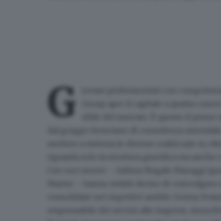
G
iovani professionisti con competenze
Group
apre il capitale a quattro nuovi
sfide del mercato. È questo il primo 
dal gruppo bresciano di consulenza aziendale,
mettere a sistema le diverse realtà nate in olt
riguarda solo la struttura giuridica ma anche 
I tre soci storici – Sabina Megale Maruggi (p
Marini – hanno infatti deciso di coinvolgere 
consolidate nei rispettivi ambiti:
Genny Svan
responsabile dei servizi alle imprese,
Anna Be