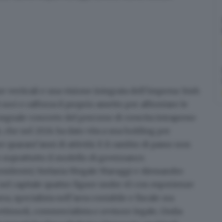
 verticali e una visione integrata dell’impresa:
Smh
 soci e rafforza il proprio assetto per affrontare le
segnale concreto del percorso di crescita intrapreso
 che nel 2024 ha dato vita a una holding per
re quarant’anni di attività. E il cambio di passo non
e soprattutto il modello di governance.
residente), Stefania Megale Maruggi e Alessandro
nel capitale quattro figure under 45 con esperienze
era
, specialista nell’area contabile e fiscale ora
ttinsoli
, commercialista e revisore legale,
Giulia