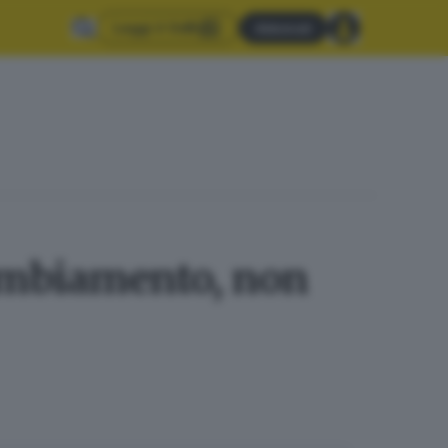
Leggi il GdB
Abbonati
cambiamento, non