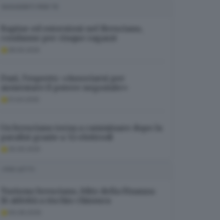
SUGGERITI PER TE
Rapine ed estorsioni nel Bresciano,
condanne per cinque ragazzi
28.05.2025
Dazi, l’esperto: «Associarsi per
aumentare il potere negoziale»
01.04.2025
Un bresciano torna a camminare dopo la
paralisi grazie a 32 elettrodi
30.05.2025
I PIÙ LETTI
Turismo bresciano, blitz della Finanza:
16 attività a rischio chiusura
06.08.2026