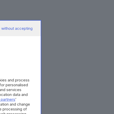
 without accepting
okies and process
 for personalised
and services
cation data and
 partners
’
mation and change
e processing of
such processing.