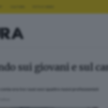
RT
CULTURA
FOTO E VIDEO
do sui giovani e sul 
onta ora tra i suoi soci quattro nuovi professionisti
i lettura