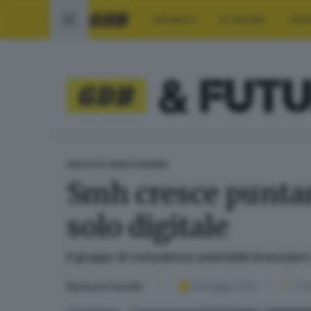
CRONACA
ECONOMIA
SPO
GDB & FUTURA
ECONOMIA
Smh cresce puntan
solo digitale
Il gruppo di consulenza aziendale bresciano c
Barbara Fenotti
28 maggio 2025
2
' d