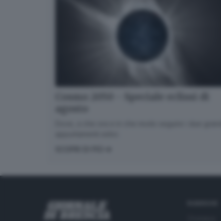
Cosmo 2050 - Speciale eclissi di
agosto
Dove, a che ora e in che modo seguire i due gran
appuntamenti estivi.
SCOPRI DI PIÙ
RUBRICHE
Cronaca