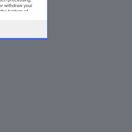
or withdraw your
 the bottom of