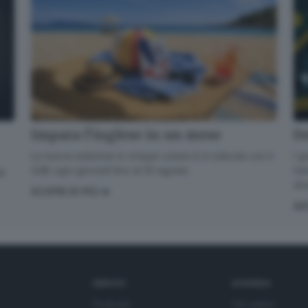
✕
De
Impara l’inglese in un mese
Il futuro è già qui: tutto quello che c’è da sapere su Tecnologia e
I g
La nuova edizione in cinque volumi è in edicola con il
Ambiente.
han
GdB ogni giovedì fino al 20 agosto
di
div
Email*
SCOPRI DI PIÙ
AS
Quando invii il modulo, controlla la tua inbox per confermare
l'iscrizione
SERVIZI
AZIENDA
Informativa ai sensi dell’articolo 13 del Regolamento UE
Podcast
Chi siamo