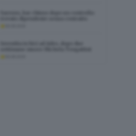
Sarezzo, bar chiuso dopo un controllo:
trovato dipendente senza contratto
06.08.2026
Investita in bici ad Adro, dopo due
settimane muore Michela Tengattini
06.08.2026