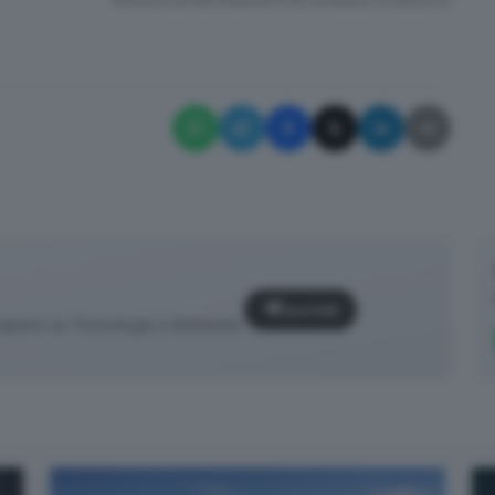
RIPRODUZIONE RISERVATA © GIORNALE DI BRESCIA
Iscriviti
da sapere su Tecnologia e Ambiente.