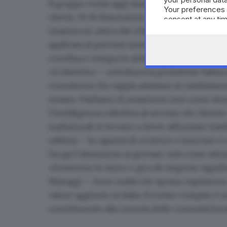
Il gruppo conta oggi
una cinquantina di perso
Your preferences 
clienti, 50 di dimensioni medio-grandi e riun
consent at any tim
the webpage.
Quantra srl, attiva dal 2013 nella consulenza d
applicata ai processi aziendali e Qualicaf, nata
coordina e integra le attività sotto un marchio
«L’obiettivo – sottolinea la presidente Sabin
consulenza che sappia adattarsi al cambiame
umano
. Parliamo di smartness non come sin
l’intelligenza collettiva al servizio dei clienti
tradizionali si trovano a dover affrontare tr
edilizia – la capacità di evolvere e innovare è 
Da qui
l’attenzione ai giovani
, visti come att
«Sostenere le micro e piccole imprese signifi
Maruggi –. Sono realtà che spesso esprimono
valore aggiunto in Italia. Il nostro compito 
contribuendo alla crescita delle comunità loca