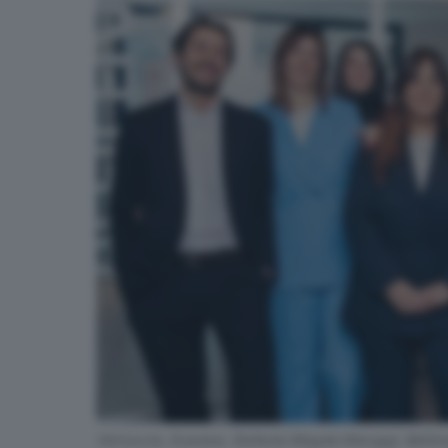
Vernuccio, Svanera, Stefania Megale Maruggi, Bettins