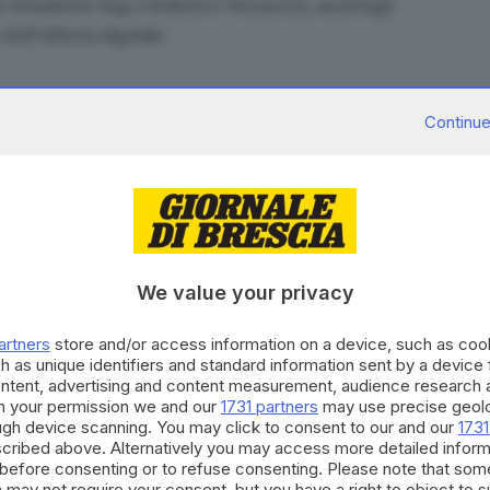
le tematiche Esg e
Federico Vernuccio
, anch’egli
ell’offerta digitale.
Continue
da sapere integrare fra loro
artnership allargata – spiega Marini –, per
n meccanismo di crescita condivisa. In un contesto
ssenziale coinvolgere le nuove generazioni non solo
del progetto imprenditoriale».
We value your privacy
 strategia di consolidamento e sviluppo avviata con la
artners
store and/or access information on a device, such as co
ilastri su cui si fonda la visione del gruppo: change,
h as unique identifiers and standard information sent by a device
he si traducono in un’offerta strutturata di servizi
ontent, advertising and content measurement, audience research 
h your permission we and our
1731 partners
may use precise geolo
e alle Pmi
, vero tessuto portante del sistema
ough device scanning. You may click to consent to our and our
1731
cribed above. Alternatively you may access more detailed infor
before consenting or to refuse consenting. Please note that som
 may not require your consent, but you have a right to object to 