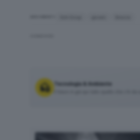
Smh Group
giovani
Brescia
ARGOMENTI
CONDIVIDI
Tecnologia & Ambiente
Il futuro è già qui: tutto quello che c’è 