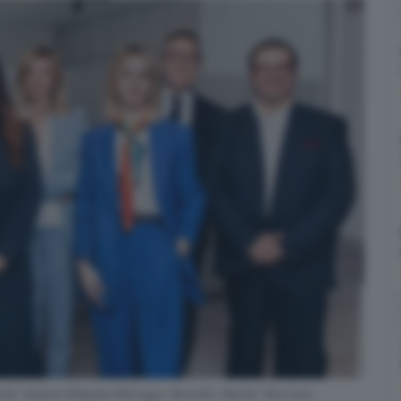
oli, Sabina Megale Maruggi, Boniotti, Marini, Roccaro