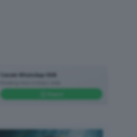
Canale WhatsApp GDB
Breaking news in tempo reale
Seguici