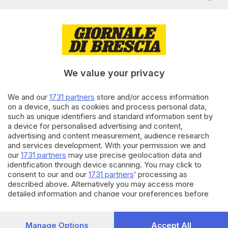
SUGGERITI PER TE
A Vione dopo il restauro il Redentore torna
all’antico splendore
We value your privacy
06.08.2026
We and our
1731 partners
store and/or access information
Cosa raccontano i giovani bresciani allo
on a device, such as cookies and process personal data,
psicologo
such as unique identifiers and standard information sent by
06.08.2026
a device for personalised advertising and content,
advertising and content measurement, audience research
and services development. With your permission we and
Guasto alla Rsa di Montichiari, il sindaco:
our
1731 partners
may use precise geolocation data and
«Climatizzazione garantita»
identification through device scanning. You may click to
consent to our and our
1731 partners
’ processing as
06.08.2026
described above. Alternatively you may access more
detailed information and change your preferences before
consenting or to refuse consenting. Please note that some
processing of your personal data may not require your
consent, but you have a right to object to such processing.
Manage Options
Accept All