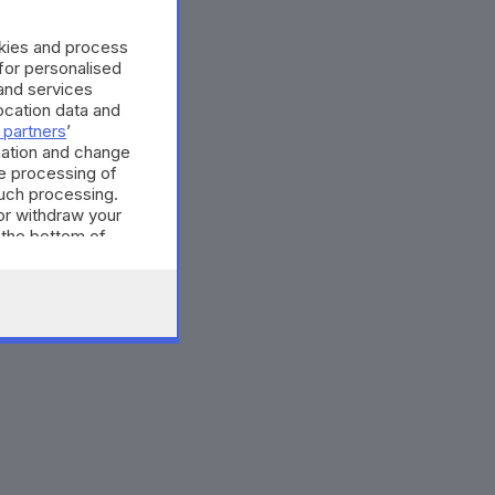
okies and process
 for personalised
and services
cation data and
 partners
’
mation and change
e processing of
such processing.
or withdraw your
 the bottom of