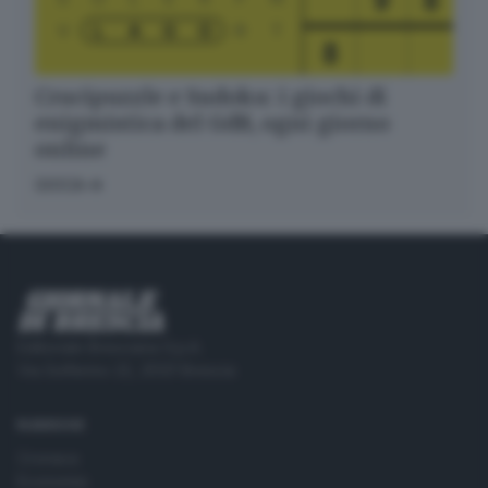
Crucipuzzle e Sudoku: i giochi di
enigmistica del GdB, ogni giorno
online
GIOCA
Editoriale Bresciana S.p.A.
Via Solferino 22, 25121 Brescia
RUBRICHE
Cronaca
Economia