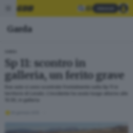
Abbonati
Garda
GARDA
Sp 11: scontro in
galleria, un ferito grave
Due auto si sono scontrate frontalmente sulla Sp 11 in
territorio di Lonato. L’incidente ha avuto luogo attorno alle
13.30, in galleria
26 gennaio 2015