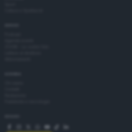
Sport
Cultura e Spettacoli
SERVIZI
Podcast
Agenda eventi
ZOOM - Le vostre foto
Lettere al direttore
Abbonamenti
AZIENDA
Chi siamo
Contatti
Redazione
Pubblicità e necrologie
SEGUICI