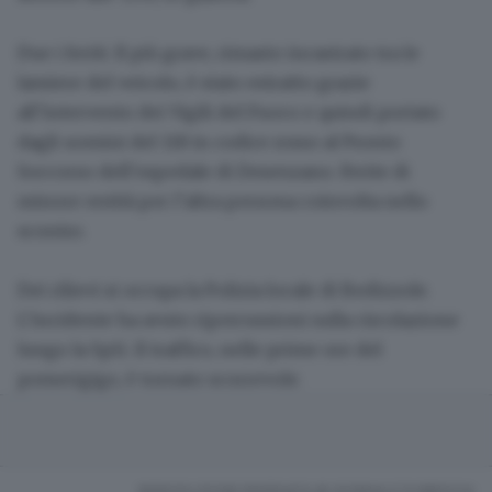
Due i feriti.
Il più grave,
rimasto incastrato tra le
lamiere del veicolo
, è stato estratto grazie
all’intervento dei
Vigili del Fuoco
e quindi portato
dagli uomini del 118
in codice rosso al Pronto
Soccorso dell’ospedale di Desenzano
. Ferite di
minore entità per l’altra persona coinvolta nello
scontro.
Dei rilievi si occupa la Polizia locale di Bedizzole.
L’incidente
ha avuto ripercussioni
sulla circolazione
lungo la Sp11.
Il traffico, nelle prime ore del
pomerigigo, è tornato scorrevole
.
RIPRODUZIONE RISERVATA © GIORNALE DI BRESCIA