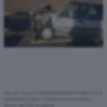
Due auto si sono scontrate frontalmente sulla Sp 11 in
territorio di Lonato
. L’incidente ha avuto luogo
attorno alle 13.30, in
galleria
.