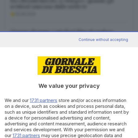
Da «Broadchurch» a «Fargo»: quando gli
scrittori nascono dalle serie tv
06.08.2026
Cinema d’estate: i migliori film da vedere
all’aperto
Continue without accepting
06.08.2026
We value your privacy
Canale WhatsApp GDB
Breaking news in tempo reale
We and our
1731 partners
store and/or access information
on a device, such as cookies and process personal data,
Seguici
such as unique identifiers and standard information sent by
a device for personalised advertising and content,
advertising and content measurement, audience research
and services development. With your permission we and
our
1731 partners
may use precise geolocation data and