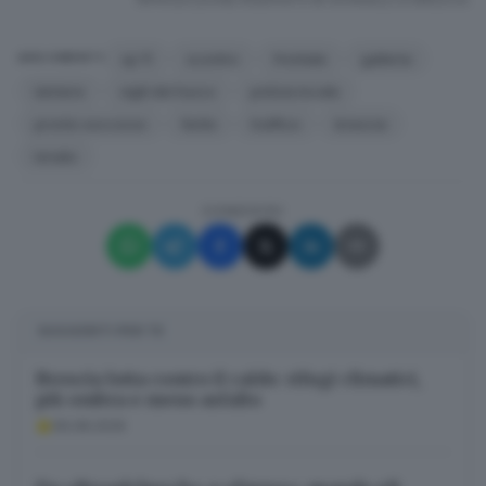
sp 11
scontro
frontale
galleria
ARGOMENTI
lamiere
vigili del fuoco
polizia locale
pronto soccorso
ferito
traffico
brescia
lonato
CONDIVIDI
SUGGERITI PER TE
Brescia lotta contro il caldo: rifugi climatici,
più ombra e meno asfalto
06.08.2026