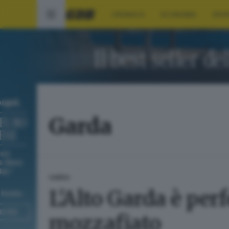
CRONACA
ECONOMIA
SPO
Garda
GARDA
L'Alto Garda è perf
mozzafiato