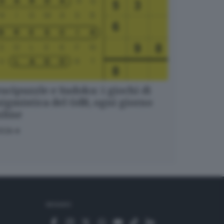
ucipuzzle e Sudoku: i giochi di
igmistica del GdB, ogni giorno
nline
OCA
SEGUICI