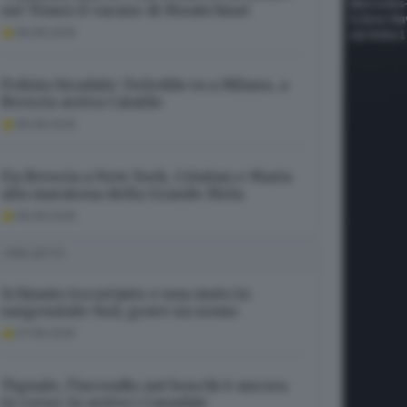
sul Times il varano di Montichiari
08.08.2026
Polizia Stradale: Deledda va a Milano, a
Brescia arriva Cataldo
08.08.2026
Da Brescia a New York, Cristian e Maria
alla maratona della Grande Mela
08.08.2026
I PIÙ LETTI
Schianto tra un’auto e una moto in
tangenziale Sud, grave un uomo
07.08.2026
Tignale, l’incendio nei boschi è ancora
in corso: in arrivo i Canadair