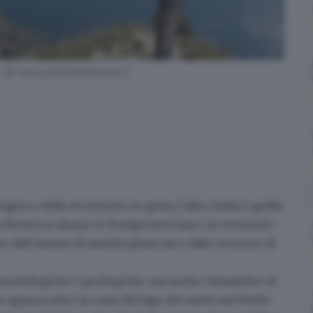
- © www.giornaledibrescia.it
agna e delle escursioni in quota,
l’alto Garda
è quello
 Riviera si alzano le Prealpi bresciane
, un territorio
 dall’azione di antichi ghiacciai e dallo scorrere di
 morfologiche e geologiche, ma anche climatiche ed
e appena oltre la costa del lago (65 metri sul livello