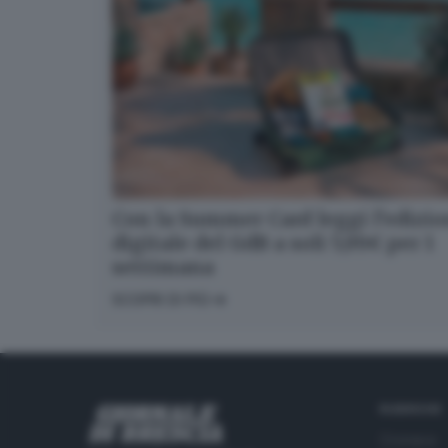
Con la Summer Card leggi l’edizi
digitale del GdB a soli 5,99€ per 1
settimana
SCOPRI DI PIÙ
RUBRICHE
Cronaca