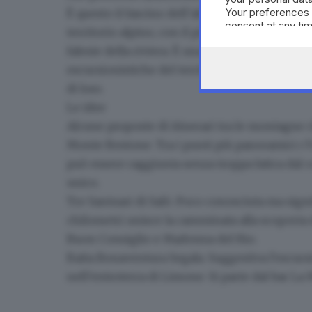
Your preferences 
È questo il fascino dell’alto Garda,
un angolo d
consent at any tim
territorio alpino
, con il piano orizzontale dell
the webpage.
falesie della riviera. È una ricchezza di contr
escursionistiche del territorio, lungo itiner
di loro.
Le idee
Alcune
proposte di itinerari
tra le montagne c
Monte Bestone
. Tra i punti più panoramici c
può essere raggiunta senza troppa fatica dal 
unico.
Tre Santuari di Salò
. Poco conosciuta ma signi
chilometri unisce la camminata alla scoperta
Buon Consiglio e Madonna del Rio.
Baita Bonaventura Segala
. Suggestiva l'escurs
nell’entroterra di Limone. Si parte dal bar La M