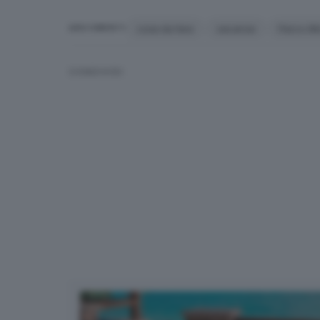
cose da fare
vacanze
Parco Al
ARGOMENTI
CONDIVIDI