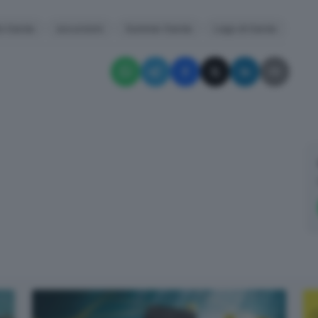
to Garda
escursioni
Summer Garda
Lago di Garda