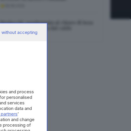
08.08.2026
Berlucchi, vendemmia al chiaro di luna
per preservare l’uva dal caldo
 without accepting
08.08.2026
okies and process
 for personalised
and services
cation data and
 partners
’
mation and change
e processing of
such processing.