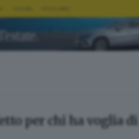
RT
CULTURA
FOTO E VIDEO
etto per chi ha voglia d