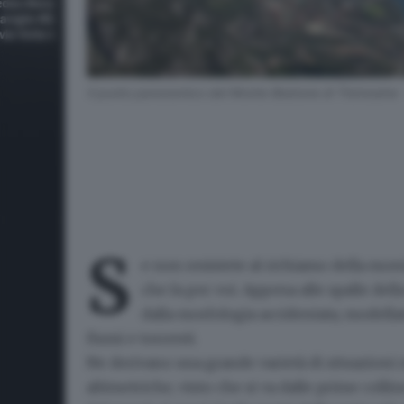
Il punto panoramico del Monte Bestone di Tremosine 
S
e non resistete al richiamo della mont
che fa per voi.
Appena alle spalle della
dalla morfologia accidentata, modellato
fiumi e torrenti.
Ne derivano una grande varietà di situazioni
altimetriche, visto che si va dalle prime collin