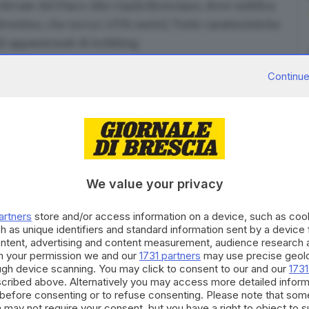
 elevate del
Parco Alto Garda Bresciano
, dove nidifica
alvestino, che tocca i 1.976 metri). Tutte caratteristiche
li appassionati di trekking
.
Continue
i per tutti
i gusti e tutte le gambe, disegnate
lungo i
altro per necessità legate al lavoro
e che invece
 il controllo del territorio, per lo svago di residenti e
ettagliata
con le indicazioni per affrontare gli
We value your privacy
are da solo, potrà
partecipare a moltissime escursioni
orsi montani sono sempre ben tenuti e ben segnalati
artners
store and/or access information on a device, such as co
 misura la propria passeggiata, adattandola e
h as unique identifiers and standard information sent by a device
ontent, advertising and content measurement, audience research 
oprie esigenze.
h your permission we and our
1731 partners
may use precise geolo
è ovviamente il paesaggio lacustre,
l’affaccio
ough device scanning. You may click to consent to our and our
1731
cribed above. Alternatively you may access more detailed infor
arda
. Pur trovandoci in montagna, in un ambiente
before consenting or to refuse consenting. Please note that som
icamente alpine, l’atmosfera è infatti mediterranea.
 may not require your consent, but you have a right to object to 