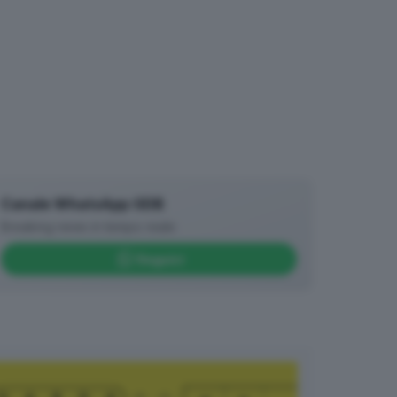
Canale WhatsApp GDB
Breaking news in tempo reale
Seguici