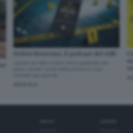
Delitti Bresciani, il podcast del GdB
Cr
en
I grandi casi della cronaca nera e giudiziaria che
one
o
hanno varcato i confini della provincia e sono
diventati casi nazionali
GI
ASCOLTA
SERVIZI
AZIENDA
Podcast
Chi siamo