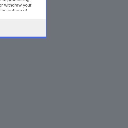
or withdraw your
 the bottom of