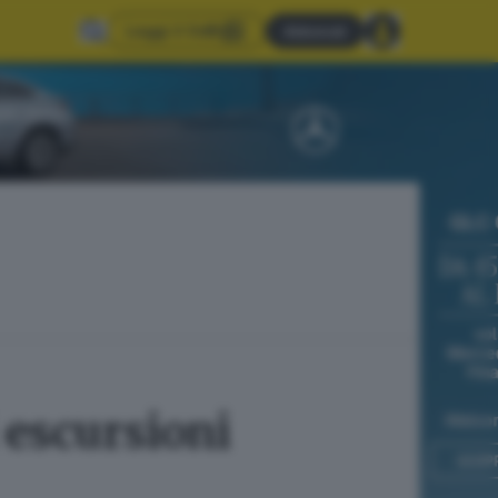
Leggi il GdB
Abbonati
i escursioni