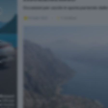
Occasioni per uscite in quota partendo dalle 
24 luglio 2022
2
' di lettura