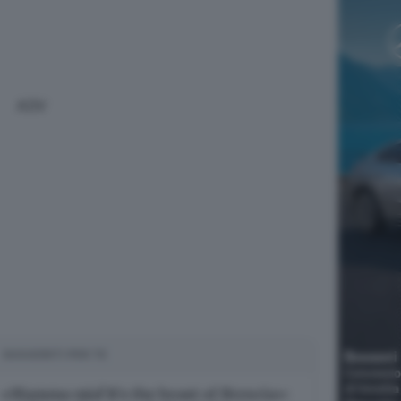
ADV
SUGGERITI PER TE
«Mamma mia! It’s the beast of Brescia»: