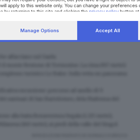
will apply to this website only. You can change your preferences 
i Mediterraneo che come un fiordo si incunea in un
e by returning to this site and clicking the
privacy policy
button at
o specchio lacustre che incontra la verticalità delle
asti che ritroviamo anche nelle proposte
Manage Options
Accept All
ari in cui lago e montagna dialogano costantemente tra
he affacciano sul Garda.
'è il monte Bestone di Tremosine. La cima (917 metri)
complesso turistico Le Balze. Sulla vetta un panorama
ficativa escursione: percorso ad anello di 9
 dei santuari di San Bartolomeo, dela Madonna del
ione alla baita Bonaventura Segala (1.215 metri),
ilanesa (160 metri), ai piedi della valle del Singol.
RIPRODUZIONE RISERVATA © GIORNALE DI BRESCIA