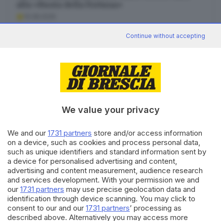
alla «Ruota della Fortuna»
10.08.2026
Continue without accepting
Canale WhatsApp GDB
Breaking news in tempo reale
We value your privacy
Seguici
We and our
1731 partners
store and/or access information
on a device, such as cookies and process personal data,
such as unique identifiers and standard information sent by
a device for personalised advertising and content,
advertising and content measurement, audience research
and services development. With your permission we and
our
1731 partners
may use precise geolocation data and
identification through device scanning. You may click to
consent to our and our
1731 partners
’ processing as
described above. Alternatively you may access more