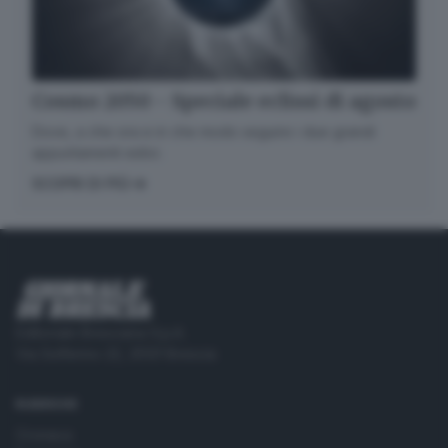
Cosmo 2050 - Speciale eclissi di agosto
Dove, a che ora e in che modo seguire i due grandi
appuntamenti estivi.
SCOPRI DI PIÙ
Editoriale Bresciana S.p.A.
Via Solferino 22, 25121 Brescia
RUBRICHE
Cronaca