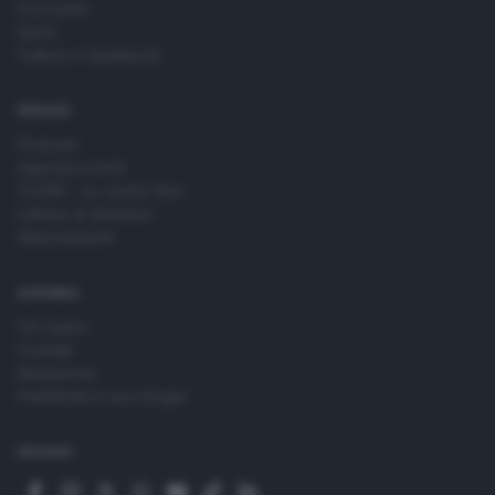
Economia
Sport
Cultura e Spettacoli
SERVIZI
Podcast
Agenda eventi
ZOOM - Le vostre foto
Lettere al direttore
Abbonamenti
AZIENDA
Chi siamo
Contatti
Redazione
Pubblicità e necrologie
SEGUICI