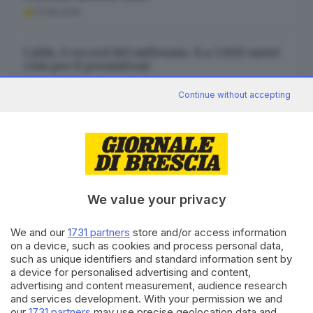
07.08.2026
Caldo, è record del millennio. E a 3.000 metri
crisi per il permafrost
07.08.2026
Continue without accepting
Canale WhatsApp GDB
We value your privacy
Breaking news in tempo reale
Seguici
We and our
1731 partners
store and/or access information
on a device, such as cookies and process personal data,
such as unique identifiers and standard information sent by
a device for personalised advertising and content,
advertising and content measurement, audience research
and services development. With your permission we and
our
1731 partners
may use precise geolocation data and