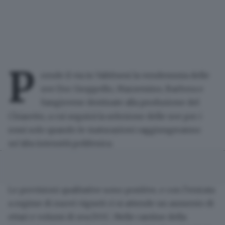
P
rende il via in Valtènesi
la vendemmia delle
uve Doc Groppello, Marzemino, Barbera e
Sangiovese destinate alla produzione del
Chiaretto
, a cui seguirà la selezione delle uve per i
rossi solo quando le maturazioni raggiungeranno
un’alta intensità polifenica.
Le previsioni qualitative sono positive, e con l’entrata
a regime di nuovi vigneti ci si attende un aumento di
ettari e volumi di uva DOC. Nelle cantine della