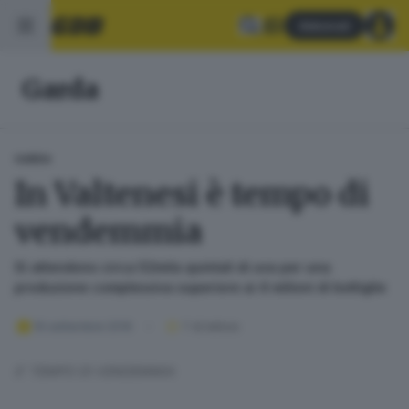
Abbonati
Garda
GARDA
In Valtenesi è tempo di
vendemmia
Si attendono circa 52mila quintali di uva per una
produzione complessiva superiore ai 4 milioni di bottiglie
19 settembre 2016
1
' di lettura
E' TEMPO DI VENDEMMIA