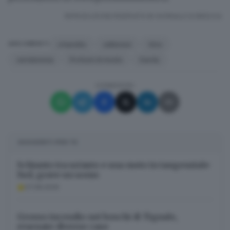
RIPRODUZIONE RISERVATA © GIORNALE DI BRESCIA
chiaretto
valtenesi
Vino
ARGOMENTI
vendemmia
Profumi di mosto
Garda
CONDIVIDI
SUGGERITI PER TE
Schianto tra un’auto e una moto in tangenziale
Sud, grave un uomo
07.08.2026
Grosso incendio nei boschi di Tignale,
evacuate diverse case