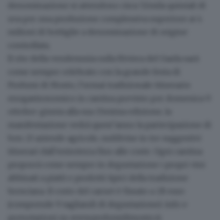
denominazione
si attendono circa 52mila quintali di
uva per una produzione complessiva superiore ai 4
milioni di bottiglie a denominazione di origine
controllata
.
Il rito della vendemmia sulla Riviera del Garda sarà
come sempre celebrato con la grande festa di
Profumi di Mosto
, l’ormai tradizionale itinerario
enogastronomico in cantina previsto per
domenica 9
ottobre
: giunta alla sua 15esima edizione, la
manifestazione vedrà quest’anno la partecipazione di
ben
23 aziende agricole
, suddivise in tre suggestivi
itinerari dall’entroterra fino alle coste. Ogni cantina
proporrà come sempre in degustazione i propri vini
abbinati a piatti e prodotti tipici della tradizione
bresciana. Il costo del carnet è fissato a 28 euro
(comprende 9 tagliandi di degustazione): info e
prenotazioni su
www.profumidimosto.it
.