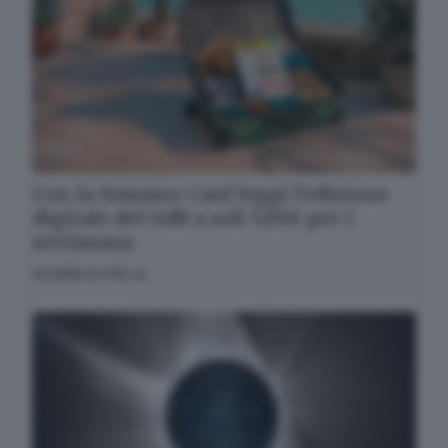
Con la Summer Card leggi l’edizione
digitale del GdB a soli 5,99€ per 1
settimana
SCOPRI DI PIÙ