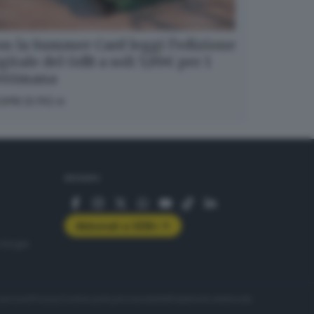
n la Summer Card leggi l’edizione
gitale del GdB a soli 5,99€ per 1
ettimana
OPRI DI PIÙ
SEGUICI
Abbonati a GDB+
rologie
servizio
Privacy
Cookie policy
Accessibilità
Pubblicità elettorale