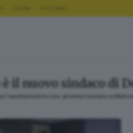
RT
CULTURA
FOTO E VIDEO
è il nuovo sindaco di 
o l'amministrazione Leso, gli elettori puntano su Malinv