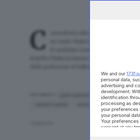
C
entrodestra alla riscossa a
Desenzan
su
Guido Malinverno
.
Il candidato sostenuto da Lega Nord, 
Fratelli d'Italia ha battuto l'esponente del cen
delle preferenze
al ballottaggio delle elezion
We and our
1731 p
personal data, suc
advertising and c
development. Wit
guido malinverno
elezioni amministr
ARGOMENTI
identification thr
processing as des
valentino righetti
desenzano
your preferences 
your personal data
Your preferences 
CONDIVIDI
consent at any tim
the webpage.