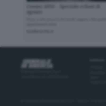
Cosmo 2050 - Speciale eclissi di
agosto
Dove, a che ora e in che modo seguire i due gran
appuntamenti estivi.
SCOPRI DI PIÙ
RUBRICHE
Cronaca
Editoriale Bresciana S.p.A.
Economia
Via Solferino 22, 25121 Brescia
Sport
Cultura e 
© Copyright Editoriale Bresciana S.p.A. - Brescia - P.IVA 00