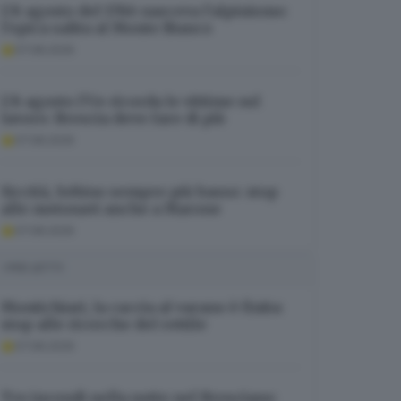
L’8 agosto del 1786 nasceva l’alpinismo:
l’epica salita al Monte Bianco
07.08.2026
L’8 agosto l’Ue ricorda le vittime sul
lavoro: Brescia deve fare di più
07.08.2026
Siccità, Sebino sempre più basso: stop
alle motonavi anche a Marone
07.08.2026
I PIÙ LETTI
Montichiari, la caccia al varano è finita:
stop alle ricerche del rettile
07.08.2026
Tre incendi nella notte nel Bresciano: