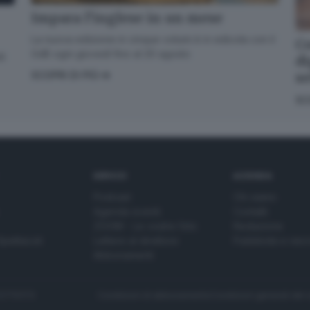
Impara l’inglese in un mese
La nuova edizione in cinque volumi è in edicola con il
Co
GdB ogni giovedì fino al 20 agosto
di
di
s
SCOPRI DI PIÙ
SC
SERVIZI
AZIENDA
Podcast
Chi siamo
Agenda eventi
Contatti
ZOOM - Le vostre foto
Redazione
Spettacoli
Lettere al direttore
Pubblicità e nec
Abbonamenti
272770173
Condizioni di abbonamento
Condizioni generali del 