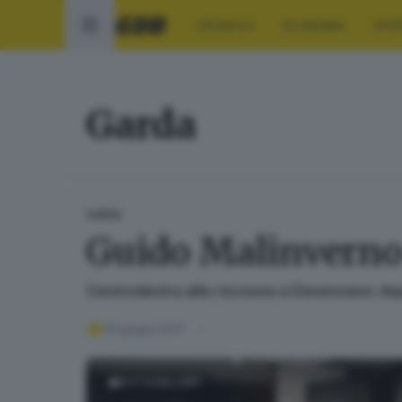
CRONACA
ECONOMIA
SPO
Garda
GARDA
Guido Malinverno 
Centrodestra alla riscossa a Desenzano: dop
26 giugno 2017
FOTOGALLERY