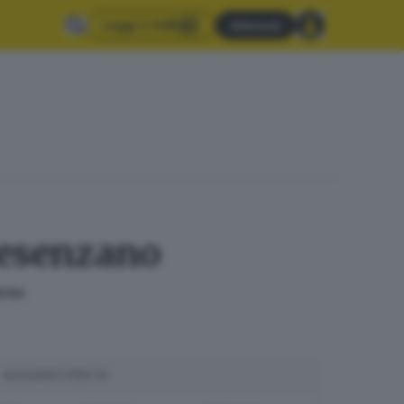
Leggi il GdB
Abbonati
Desenzano
erno
SUGGERITI PER TE