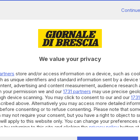
Continue
o
: dopo l'amministrazione Leso, gli elettori puntano
Forza Italia, Desenzano Civica, Idee in Comune e
trosinistra
Valentino Righetti
, conquistando
il 65,71%
We value your privacy
i amministrative 2017.
artners
store and/or access information on a device, such as co
RIPRODUZIONE RISERVATA © GIORNALE DI BRESCIA
h as unique identifiers and standard information sent by a device
ontent, advertising and content measurement, audience research 
h your permission we and our
1731 partners
may use precise geolo
ative 2017
nuovo sindaco
ballottaggio
ough device scanning. You may click to consent to our and our
1731
cribed above. Alternatively you may access more detailed infor
before consenting or to refuse consenting. Please note that som
 may not require your consent, but you have a right to object to 
will apply to this website only. You can change your preferences 
e by returning to this site and clicking the
privacy policy
button at