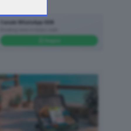
Canale WhatsApp GDB
Breaking news in tempo reale
Seguici