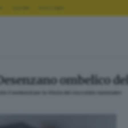
RT
CULTURA
FOTO E VIDEO
 Desenzano ombelico del
utto il weekend per la «Festa del cioccolato nazionale»