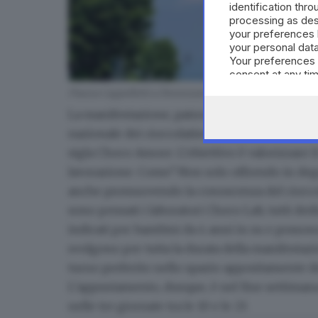
identification thr
processing as des
your preferences 
your personal data
Your preferences 
consent at any tim
the webpage.
Piazza Cappelletti a Desenzano del Garda
La manifestazione, patrocinata dal Comune di
nazionale dei cioccolatieri, voluta da numerosi a
sigla Choco Amore. L’obiettivo è
valorizzare i
lavorazione
. Come? Non solo offrendo in degu
anche promuovendo la conoscenza del cioccolat
sono pensati i laboratori Choco Lab, tutti dedi
indicati per bambini da 4 anni in su e possono 
svolgono per tutta la durata della manifestazi
turno preferito nello spazio appositamente ded
L’appuntamento, dunque, è nel fine settimana t
nelle tre giornate tra le 10 e le 23.