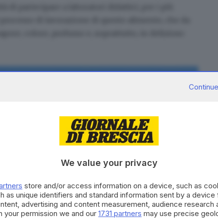
à di partecipare a laboratori didattici, per i più
l processo di lavorazione di questo alimento, che da
pore, colore, profumo e, soprattutto, in delizioso
Continue
We value your privacy
artners
store and/or access information on a device, such as co
h as unique identifiers and standard information sent by a device
ontent, advertising and content measurement, audience research 
h your permission we and our
1731 partners
may use precise geolo