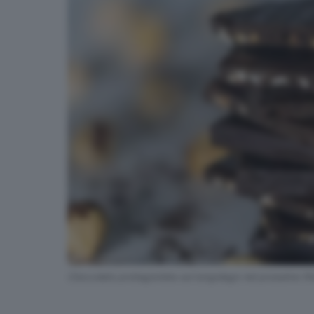
Cioccolato protagonista sul lungolago nel prossimo fi