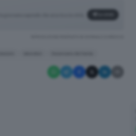
Iscriviti
a giornata sapendo che aria tira in città,
RIPRODUZIONE RISERVATA © GIORNALE DI BRESCIA
tazioni
laboratori
Desenzano del Garda
✕
La newsletter del mattino, per iniziare la giornata sapendo che
aria tira in città, provincia e non solo.