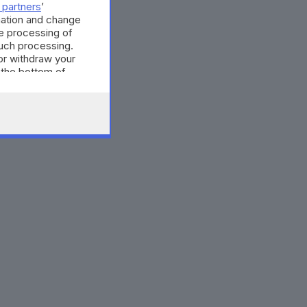
 partners
’
mation and change
e processing of
such processing.
or withdraw your
 the bottom of