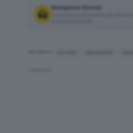
Buongiorno Brescia
La newsletter del mattino, per iniziare l
provincia e non solo.
cioccolato
appuntamento
degus
ARGOMENTI
CONDIVIDI