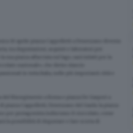
enica 10 aprile piazza Cappelletti a Desenzano diventa
ria, tra
degustazioni, acquisti e laboratori per
la sua piazza affacciata sul lago, sarà infatti per la
occolato nazionali», che dietro slancio
sionati in tutta Italia, nelle più importanti città e
za del Risorgimento a Roma e piazza De Gasperi a
i piazza Cappelletti, Desenzano del Garda: la piazza
nno per
protagonista indiscusso il cioccolato
, come
à la possibilità di
degustare e fare scorta
di