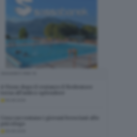
SUGGERITI PER TE
A Vione dopo il restauro il Redentore
torna all’antico splendore
06.08.2026
Cosa raccontano i giovani bresciani allo
psicologo
06.08.2026