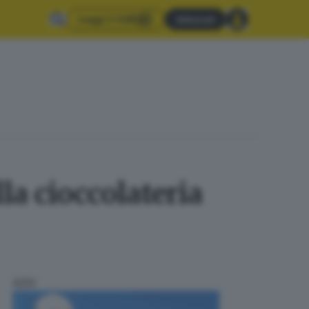
Leggi il GdB
Abbonati
la cioccolateria
ADV