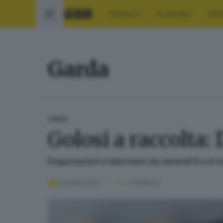
CRONACA
ECONOMIA
SPO
Garda
GARDA
Golosi a raccolta:
Degustazioni e laboratori da venerdì 8 e in t
04 aprile 2022
2
' di lettura