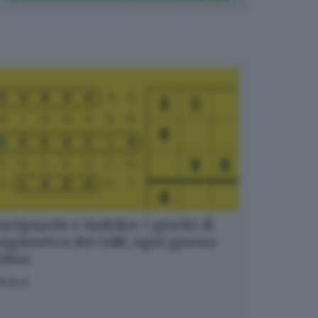
ucipuzzle e Sudoku: i giochi di
igmistica del GdB, ogni giorno
nline
OCA