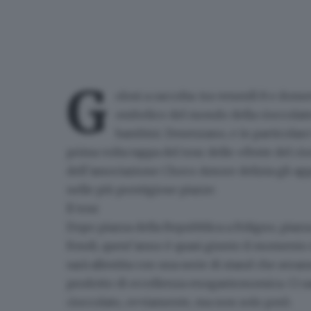
G
olosi a raccolta: tra venerdì 8 e dom
ombelico del mondo della cioccolate
bambini
. Desenzano, e in particolare 
prima volta tappa del tour delle «Feste del ci
dell’associazione Choco Amore delizia gli appas
nelle più prestigiose piazze.
Il tour
Dopo piazza della Repubblica a Foligno, piaz
Fondi, quest’anno è quasi giunto il momento d
sarà allestita con una serie di stand che avra
prodotto di eccellenza enogastronomica. Ci sar
cioccolato, ovviamente, ma non solo però.