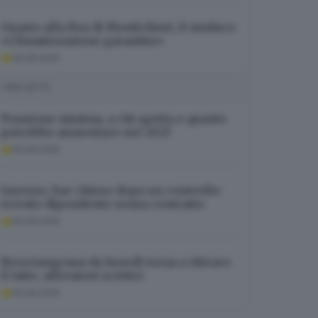
Guasto alla Rsa di Montichiari, il sindaco:
«Climatizzazione garantita»
06.08.2026
I PIÙ LETTI
Pensione minima, a chi spetta e quanto
potrebbe aumentare nel 2027
06.08.2026
Sarezzo, bar chiuso dopo un controllo:
trovato dipendente senza contratto
06.08.2026
Bresciangrana da lunedì torna a ritirare
il latte, allevatori scettici
06.08.2026