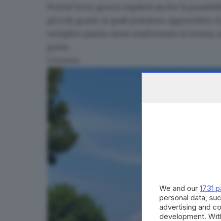
Perché la tre giorni regalerà anche la possibilit
piccoli, grazie ai quali potranno apprendere i
semplice pianta viene trasformato in forma, sa
gusto.
L’evento
We and our
1731 p
personal data, suc
advertising and c
development. Wit