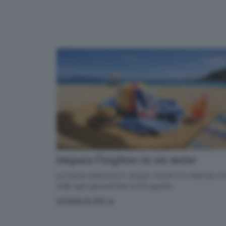
Impara l’inglese in un mese
La nuova edizione in cinque volumi è in edicola con
GdB ogni giovedì fino al 20 agosto
SCOPRI DI PIÙ