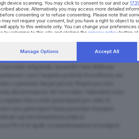
ough device scanning. You may click to consent to our and our
1731
cribed above. Alternatively you may access more detailed infor
before consenting or to refuse consenting. Please note that som
 may not require your consent, but you have a right to object to 
will apply to this website only. You can change your preferences 
e by returning to this site and clicking the
privacy policy
button at
 Desenzano, è organizzata dall’associazione
Manage Options
Accept All
rtigiani cioccolatieri d’Italia e costituitasi sotto la
l cioccolato artigianale, ma anche l’arte della sua
stazione e per l’acquisto prodotti d’eccellenza, ma
o, e partendo dai più piccoli. Proprio per loro
cata alla lavorazione del cioccolato. I laboratori sono
ospitare fino a sette partecipanti per volta. Si
one e per parteciparvi basta prenotare il proprio
icato sul sito festedelcioccolato.it.
ra l’8 e il 10 aprile. La manifestazione si svolgerà