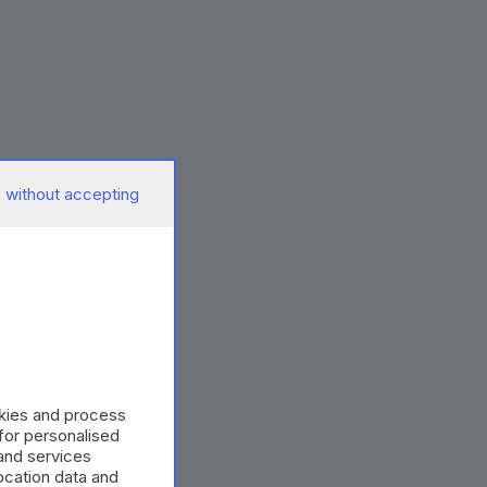
 without accepting
okies and process
 for personalised
and services
cation data and