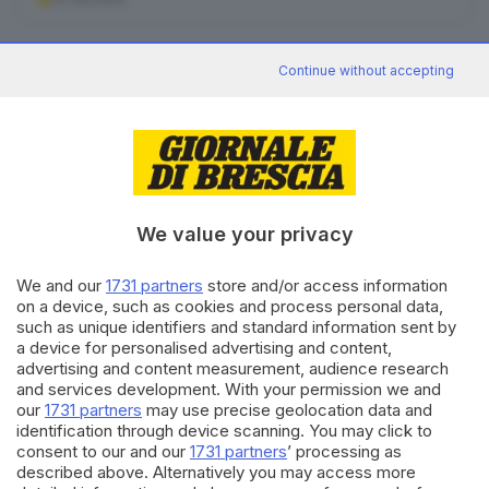
Continue without accepting
Canale WhatsApp GDB
Breaking news in tempo reale
Seguici
We value your privacy
We and our
1731 partners
store and/or access information
on a device, such as cookies and process personal data,
such as unique identifiers and standard information sent by
a device for personalised advertising and content,
advertising and content measurement, audience research
and services development. With your permission we and
our
1731 partners
may use precise geolocation data and
identification through device scanning. You may click to
consent to our and our
1731 partners
’ processing as
described above. Alternatively you may access more