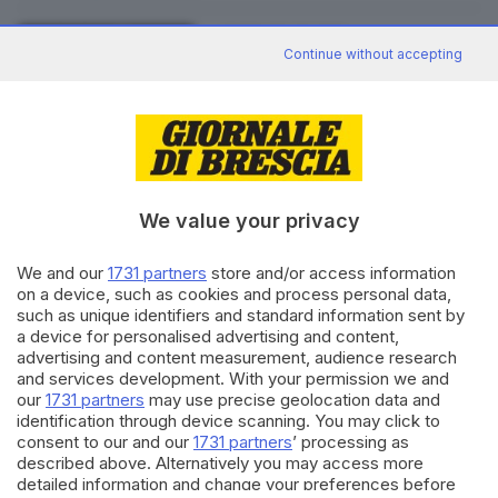
06.08.2026
MUSICA
Continue without accepting
Il concerto di Francesco
Guccini al PalaSanfilippo nel
2007
di
Foto New Reporter Paletti ©
www.giornaledibrescia.it
05.08.2026
MUSICA
We value your privacy
I Sick Tamburo e i Cara Calma
alla Festa di Radio Onda d'Urto
We and our
1731 partners
store and/or access information
di
Foto New Reporter Papetti ©
on a device, such as cookies and process personal data,
www.giornaledibrescia.it
such as unique identifiers and standard information sent by
a device for personalised advertising and content,
advertising and content measurement, audience research
05.08.2026
MUSICA
and services development. With your permission we and
La prima serata della Festa di
our
1731 partners
may use precise geolocation data and
Radio Onda d'Urto 2026
identification through device scanning. You may click to
consent to our and our
1731 partners
’ processing as
di
Foto New Reporter Papetti ©
described above. Alternatively you may access more
www.giornaledibrescia.it
detailed information and change your preferences before