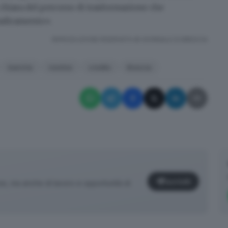
 chiara del percorso di trasformazione
che
radicamento».
RIPRODUZIONE RISERVATA © GIORNALE DI BRESCIA
banche
nomine
credito
Brescia
Iscriviti
ese, ma anche di lavoro e opportunità di