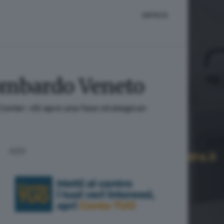
IMPRESE
Lombardo Veneto
i Conter: «Si apre una fase strategica»
ADV