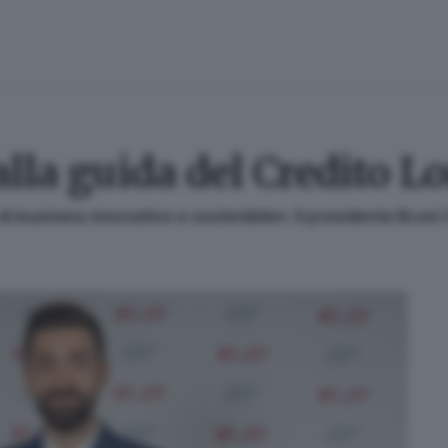
alla guida del Credito 
 di business innovativo e sostenibile». Il presidente Brun