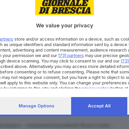
bardo Veneto, istituto di credito bresciano che nelle
o piano industriale pluriennale volto a rafforzare il
’evoluzione verso soluzioni di innovazione
We value your privacy
ompetitività e la solidità patrimoniale.
artners
store and/or access information on a device, such as co
da della
banca presieduta da Giambattista Bruni
h as unique identifiers and standard information sent by a device
nuovo amministratore delegato.
ontent, advertising and content measurement, audience research 
sità di Brescia
. Vanta
18 anni di esperienza nel
h your permission we and our
1731 partners
may use precise geolo
ough device scanning. You may click to consent to our and our
1731
ie (tra queste Banca Valsabbina), società di servicing e
cribed above. Alternatively you may access more detailed infor
lessi di ristrutturazione e rilancio, sviluppando una
before consenting or to refuse consenting. Please note that som
 may not require your consent, but you have a right to object to 
perative e strategiche. «La nomina è per me
una
will apply to this website only. You can change your preferences 
a Gesa -. Metterò a disposizione l’esperienza
e by returning to this site and clicking the
privacy policy
button at
ardo Veneto in questa fase di trasformazione e
dello di business innovativo e sostenibile, per
Manage Options
Accept All
 e rafforzare il posizionamento competitivo
trategico - commenta il presidente Bruni Conter -.