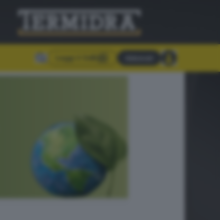
Leggi il GdB
Abbonati