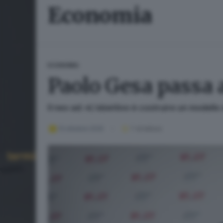
Economia
ECONOMIA
Paolo Gesa passa 
Il neo ad: «L’obiettivo è costruire un modello
13 ottobre 2025
1
' di lettura