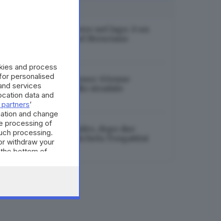
I PIÙ LETTI
Identificato il cadavere nel lago: è un
37enne residente nel Bresciano
06.08.2026
okies and process
 for personalised
Ragazzi morti nel fosso: 63enne
and services
indagato per omicidio stradale
cation data and
06.08.2026
 partners
’
mation and change
e processing of
Investita in bici ad Adro, dopo due
such processing.
settimane muore Michela Tengattini
or withdraw your
 the bottom of
06.08.2026