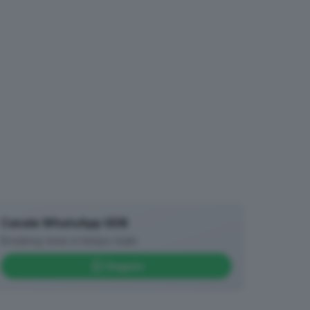
Canale WhatsApp GDB
Breaking news in tempo reale
Seguici