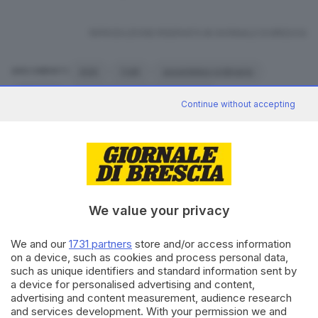
RIPRODUZIONE RISERVATA © GIORNALE DI BRESCIA
A2A
CdA
assemblea ordinaria
ARGOMENTI
Brescia
Marco Emilio Angelo Patuano
Continue without accepting
Renato Mazzoncini
Giovanni Comboni
CONDIVIDI
We value your privacy
SUGGERITI PER TE
We and our
1731 partners
store and/or access information
on a device, such as cookies and process personal data,
Brescia Musei, un 2025 record con oltre
such as unique identifiers and standard information sent by
332mila visite
a device for personalised advertising and content,
06.08.2026
advertising and content measurement, audience research
and services development. With your permission we and