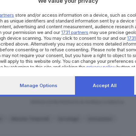
We value your privacy
possibile mostrare schemi e prototipi realizzati, ma
a di progetto compilata (scaricabile dall’apposita
artners
store and/or access information on a device, such as co
elle caratteristiche dell’idea e le liberatorie per
h as unique identifiers and standard information sent by a device
tellettuale; una selezione di massimo cinque foto del
ontent, advertising and content measurement, audience research 
h your permission we and our
1731 partners
may use precise geolo
ough device scanning. You may click to consent to our and our
1731
noscimenti tecnologici. Ai migliori il team TheFabLab
cribed above. Alternatively you may access more detailed infor
before consenting or to refuse consenting. Please note that som
n mini
laboratorio di fabbricazione digitale in una
 may not require your consent, but you have a right to object to 
da Campus store, schede, sensori e attuatori di
will apply to this website only. You can change your preferences 
ficato invece Giustacchini printing donerà
10 tablet
e by returning to this site and clicking the
privacy policy
button at
o si aggiudicherà un
corso di coding
di mezza
la Talent Garden Innovation School.
Manage Options
Accept All
RIPRODUZIONE RISERVATA © GIORNALE DI BRESCIA
n
Massimo Temporelli
tecnologia
innovazione