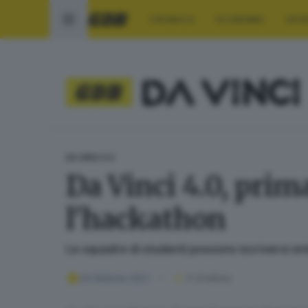
CRONACA
ECONOMIA
SPO
DA VINCI 4.0
Da Vinci 4.0, prim
l'hackathon
Le squadre di studenti possono iscriversi ent
04 febbraio 2021
3
' di lettura