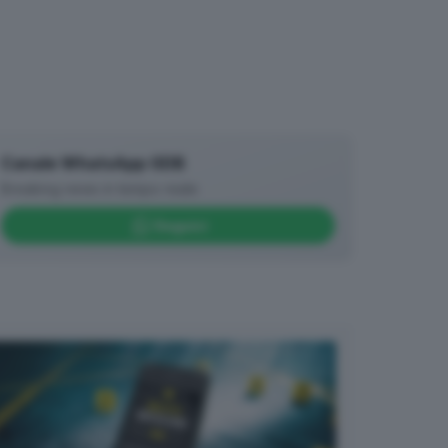
Canale WhatsApp GDB
Breaking news in tempo reale
Seguici