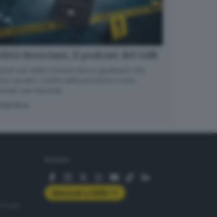
litti Bresciani, il podcast del GdB
randi casi della cronaca nera e giudiziaria che
no varcato i confini della provincia e sono
entati casi nazionali
COLTA
SEGUICI
Abbonati a GDB+
rologie