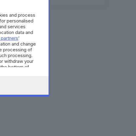
08.08.2026
okies and process
 for personalised
and services
cation data and
 partners
’
mation and change
e processing of
such processing.
or withdraw your
 the bottom of