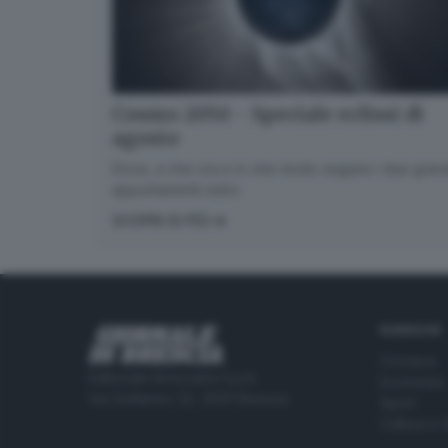
Cosmo 2050 - Speciale eclissi di
agosto
Dove, a che ora e in che modo seguire i due gran
appuntamenti estivi.
SCOPRI DI PIÙ
RUBRICHE
Cronaca
Editoriale Bresciana S.p.A.
Economia
Via Solferino 22, 25121 Brescia
Sport
Cultura e 