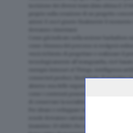
iscrizione
dei diversi team (data ultima il 23 
proprio sulla
creazione di un progetto concre
azioni. E ora è giunto finalmente il momento d
dovranno cimentarsi.
Come già indicato nella sezione hackathon
s
come chiusura del percorso si svolgerà online
verrà richiesto di progettare e realizzare il p
tecnologicamente all’avanguardia, cioè basat
esempio Internet of Things, intelligenza artifi
connected product, blockchain. Il prototipo 
almeno una delle seguenti aree: facilitazione d
come i contenuti possono essere trasferiti i
di conservare la socialità anche in un momento
Per ideare e sviluppare tutto ciò è però prev
scuole dovranno caricare i materiali richiesti
(massimo 20 slide) che racconti l’idea del te