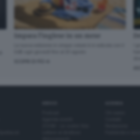
De
Impara l’inglese in un mese
I g
La nuova edizione in cinque volumi è in edicola con il
han
GdB ogni giovedì fino al 20 agosto
di
div
SCOPRI DI PIÙ
AS
SERVIZI
AZIENDA
Podcast
Chi siamo
Agenda eventi
Contatti
ZOOM - Le vostre foto
Redazione
Spettacoli
Lettere al direttore
Pubblicità e nec
Abbonamenti