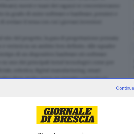
febbraio), menti e mani dei ragazzi si concentreranno
to
in grado di unire software e hardware, pensieri e
i svelare il tema con cui i giovani inventori
ul sito del progetto
, la gara di progettazione pensata
 e verterà su un ambito ben definito. Alle squadre
rototipo di un dispositivo hardware e/o software
o su uno dei
principali trend tecnologici
come per
ciale, robotica, digital manufacturing, smart
inoltre deve anche avere un impatto concreto su
ell’uso degli spazi della scuola; nuova didattica (cioè
Continue
n modo innovativo) e infine iniziative che permettano
 in cui l’incontro fisico non è possibile.
isto un termine ultimo:
entro e non oltre il 23 aprile
le
. Ecco quali sono: presentazione in pdf o PowerPoint
am, come funziona e perché è utile e innovativa; un