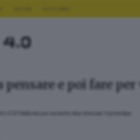
RT
CULTURA
FOTO E VIDEO
a pensare e poi fare per
ro il 23 febbraio poi avranno due mesi per il prototipo