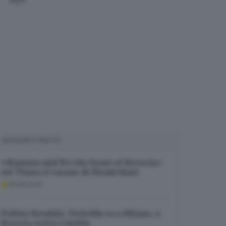
ADV
SUGGERITI PER TE
«Mamma mia! It’s the beast of Brescia»:
sul Times il varano di Montichiari
08.08.2026
Polizia Stradale: Deledda va a Milano, a
Brescia arriva Cataldo