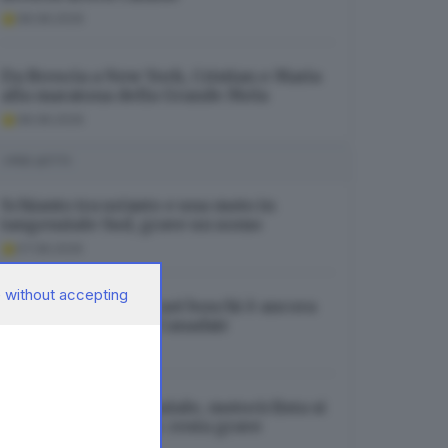
08.08.2026
Da Brescia a New York, Cristian e Maria
alla maratona della Grande Mela
08.08.2026
I PIÙ LETTI
Schianto tra un’auto e una moto in
tangenziale Sud, grave un uomo
07.08.2026
 without accepting
Tignale, l’incendio nei boschi è ancora
in corso: in arrivo i Canadair
08.08.2026
Incidente in tangenziale, motociclista si
incastra nel lunotto: resta grave