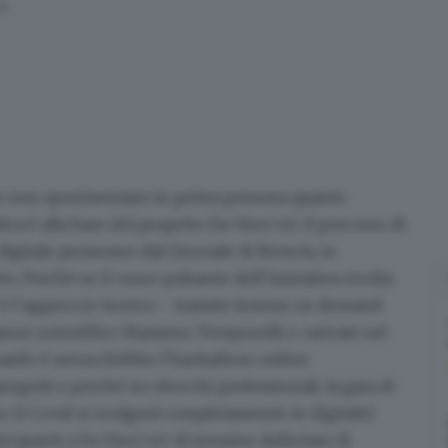
on
se non sperimentare in prima persona quanto
ica è alla base del progetto
Da Vinci 4.0
, il percorso di
igitale promosso dal Giornale di Brescia, in
 Perché se il cuore pulsante dell’iniziativa rivolta
 è l’approccio teorico - tramite
lezioni on demand
atore scientifico Massimo Temporelli e caricate sul
guardo è senza dubbio l’hackathon online.
progetti e perché no sbocchi professionali, la
gara di
er il Covid si svolgerà completamente in digitale)
cipanti a Da Vinci 4.0. Al termine della fase di