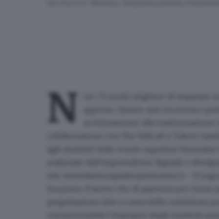
Da Vinci 4.0: Massimo Temporelli presenta l'hackath
N
on c’è modo migliore di imparare 
appreso. Questo mix tra teoria e prat
avvicinamento alla trasformazione d
collaborazione con The FabLab e Talent Garden.
agli studenti delle scuole superiori bresciane
realizzate dall’imprenditore digitale e divulg
sito
www.davinciquattropuntozero.it
- il tra
Sia punto d’arrivo che di partenza per futuri 
progettazione
(che a causa delle restrizioni p
coronerà infatti l’impegno degli studenti parte