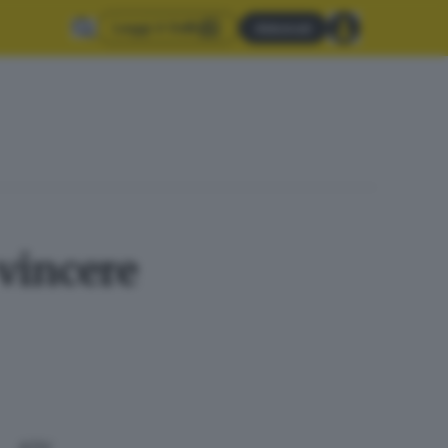
Leggi il GdB
Abbonati
 vincere