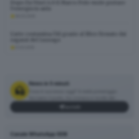
Dopo Da Vinci 4.0 il Marco Polo vuole portare
l’energia in aula
28.03.2025
L’arte contamina l’AI grazie al libro firmato dai
ragazzi del Luzzago
21.03.2025
News in 5 minuti
Cosa è successo oggi? A metà pomeriggio
facciamo il punto, tra cronaca e novità del
giorno.
Iscriviti
Canale WhatsApp GDB