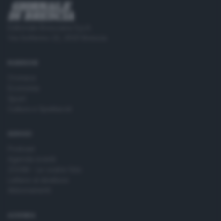
Editoriale Bresciana S.p.A.
Via Solferino 22, 25121 Brescia
RUBRICHE
Cronaca
Economia
Sport
Cultura e Spettacoli
SERVIZI
Podcast
Agenda eventi
ZOOM - Le vostre foto
Lettere al direttore
Abbonamenti
AZIENDA