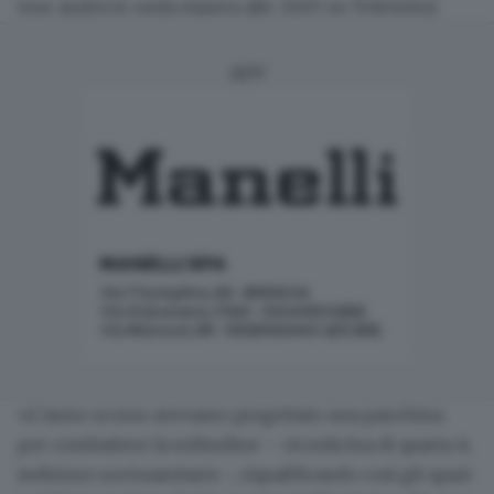
tour andrà in onda stasera alle 20.05 su Teletutto).
ADV
«L’anno scorso avevamo progettato una panchina
per combattere la solitudine – ricorda Ina di quarta A,
indirizzo sociosanitario -, riqualificando così gli spazi