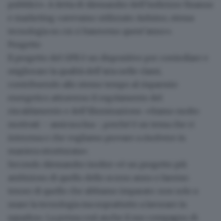
pubblici». A detta di Alessandro dell’indirizzo finanza
e marketing «avevamo utilizzato Arduino, stessa
tecnologia su cui ci baseremo quest’anno».
Progetto
Il progetto del GPII è un dispositivo per controllare e
migliorare la qualità dell’aria nelle classi,
contribuendo allo stesso tempo al risparmio
energetico attraverso il regolamento del
riscaldamento e dell’illuminazione. «
Siamo molto
motivati
– assicura Ina -, perché è un tema che ci
interessa e che vogliamo provare a risolvere in
maniera strutturata».
Secondo Alessandro inoltre «è un progetto più
ambizioso di quello dello scorso anno e faremo
tesoro di quello che abbiamo imparato: non solo a
usare la tecnologia ma soprattutto a lavorare in
squadra». La pensa così anche il suo compagno di