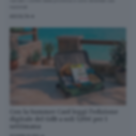
varcato i confini della provincia e sono diventati casi
nazionali
ASCOLTA
Quando invii il modulo, controlla la tua inbox per
confermare l'iscrizione
Informativa ai sensi dell’articolo 13 del
Regolamento UE 2016/679 o GDPR*
Alla mail registrata verranno inviati periodicamente
messaggi di posta elettronica contenenti le ultime
notizie. Potrà interrompere in ogni momento l'invio
seguendo le istruzioni che troverà in ogni
messaggio.
Clicca qui per l'informativa estesa
Accetta ed iscriviti
Con la Summer Card leggi l’edizione
digitale del GdB a soli 5,99€ per 1
settimana