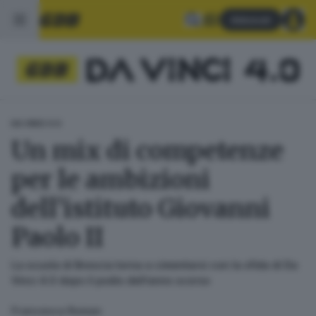
Abbonati
DA VINCI 4.0
Un mix di competenze
per le ambizioni
dell’istituto Giovanni
Paolo II
La scuola di Brescia torna a cimentarsi con la sfida di Da
Vinci 4.0 dopo il podio dell’anno scorso
Francesca Roman