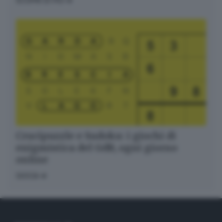
SCOPRI DI PIÙ
Crucipuzzle e Sudoku: i giochi di
enigmistica del GdB, ogni giorno
online
GIOCA