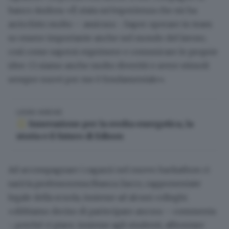
banco Andrea: «
È stata un’esperienza che mi ha
arricchito molto
– assicura -. Saper operare in team
so essere importante anche nel mondo del lavoro,
così come sapersi esprimere e comunicare le proprie
idee. Ci siamo anche molto divertiti e avere stimoli
sempre nuovi per me è fondamentale».
LEGGI ANCHE
Innovazione per la svolta energetica, la
storia e il futuro di Edison
Ad accompagnare i ragazzi nel nuovo hackathon ci
sarà la professoressa Bianca Zacco, rappresentate
legale della scuola, insieme ad alcuni colleghi.
«Abbiamo deciso di partecipare ancora – commenta
-, perché ci piace, insieme agli studenti, affrontare