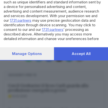
sostenibilità energetica è una priorità per le imprese
such as unique identifiers and standard information sent by
a device for personalised advertising and content,
del territorio
».
advertising and content measurement, audience research
and services development. With your permission we and
RIPRODUZIONE RISERVATA © GIORNALE DI BRESCIA
our
1731 partners
may use precise geolocation data and
identification through device scanning. You may click to
istituto Giovanni Paolo II
Da Vinci 4.0
consent to our and our
1731 partners
’ processing as
ARGOMENTI
described above. Alternatively you may access more
Banca Valsabbina
Brescia
detailed information and change your preferences before
consenting or to refuse consenting. Please note that some
processing of your personal data may not require your
CONDIVIDI
consent, but you have a right to object to such processing.
Manage Options
Accept All
Your preferences will apply to this website only. You can
change your preferences or withdraw your consent at any
time by returning to this site and clicking the
privacy policy
button at the bottom of the webpage.
SUGGERITI PER TE
Con il Geobacter il liceo Carli guarda alla
produzione energetica green
14.03.2025