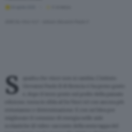
04 aprile 2025
3
' di lettura
GDB Da Vinci 4.0 - Istituto Giovanni Paolo II
S
quadra che vince non si cambia.
L’istituto
Giovanni Paolo II di Brescia
ci ha preso gusto
e, dopo il terzo posto sul podio della passata
edizione, torna in sfida al
Da Vinci 4.0
con ancora più
entusiasmo e determinazione. E con un’idea per
migliorare il consumo di energia nelle aule
scolastiche (il video-racconto della sesta tappa del