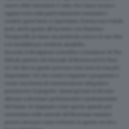
nuove sfide stimolanti. E visto che l’anno scorso
i
ragazzi sono stati particolarmente entusiasti e
creativi
, quest’anno ci riproviamo. Il tema non è facile,
però, anche grazie all’incontro con Massimo
Temporelli, la classe sta mettendo a fuoco le sue idee
e le modalità per renderle attuabili».
Secondo il divulgatore scientifico e fondatore di The
FabLab, partner del Giornale di Brescia nel Da Vinci
4.0 «le idee in questo percorso non sono la cosa più
importante.
Ciò che conta è imparare a progettare e
creare una forma di comunicazione adeguata
a
promuovere il progetto. Questi giovani si devono
allenare a diventare professionisti e professioniste
del futuro. Se imparano a fare questo quando poi
entreranno nelle aziende del Bresciano saranno
pronti a lavorare come richiesto in questo secolo».