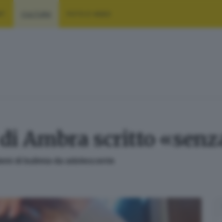
RT
CULTURA
FOTO E VIDEO
o di Ambra scritto «sen
lemi di bulimia da adolescente