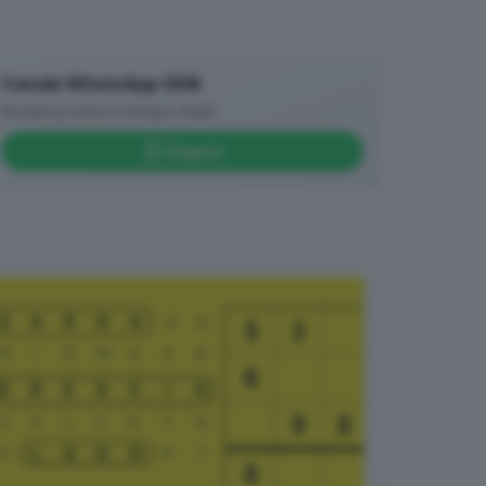
Canale WhatsApp GDB
Breaking news in tempo reale
Seguici