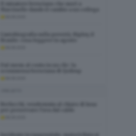
Il minatore bresciano che morì a
Marcinelle dando il cambio a un collega
08.08.2026
L’autobiografia sulla povertà, Ripley, il
Brasile: cosa leggere in agosto
08.08.2026
Dal menu al conto in un clic: la
scommessa bresciana di Qodeup
08.08.2026
I PIÙ LETTI
Berlucchi, vendemmia al chiaro di luna
per preservare l’uva dal caldo
08.08.2026
Incidente in tangenziale, motociclista si