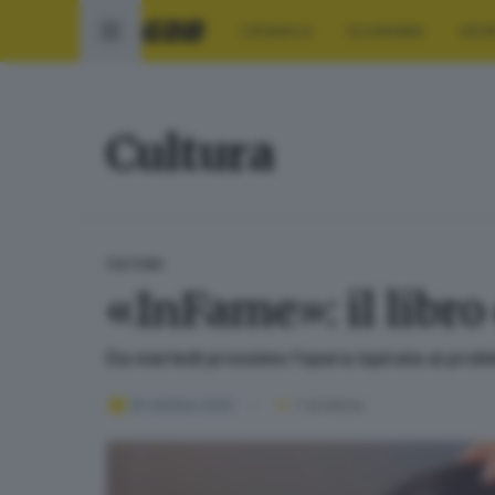
CRONACA
ECONOMIA
SPO
Cultura
CULTURA
«InFame»: il libr
Da martedì prossimo l’opera ispirata ai prob
30 ottobre 2020
1
' di lettura