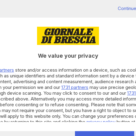
sua adolescenza
».
Continue
la sostanza è rimasta la stessa. Del resto, Ambra già
a rivelato di aver sofferto di
disturbi alimentari
: «La
 riconosciuta come tale. Mangiare tanto o non
’ - aveva aggiunto - si resta bulimici tutta la vita.
 desiderare tanto di essere amata. Quando sono
 Francesco Renga, ndr) la fame d’amore si è finalmente
We value your privacy
entificata semplicemente come Ambra, con un punto
o tra naso e labbra.
artners
store and/or access information on a device, such as co
h as unique identifiers and standard information sent by a device
ontent, advertising and content measurement, audience research 
h your permission we and our
1731 partners
may use precise geolo
ough device scanning. You may click to consent to our and our
1731
cribed above. Alternatively you may access more detailed infor
before consenting or to refuse consenting. Please note that som
 may not require your consent, but you have a right to object to 
will apply to this website only. You can change your preferences 
e by returning to this site and clicking the
privacy policy
button at