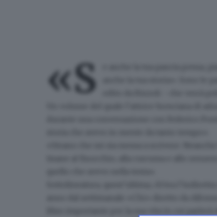
«S
e anche la tua pancia pensa, pia
anche la tua storia». Sono le 
edito da Rizzoli - che verrà p
Un volume del quale l’attrice bresciana di ado
durante una conversazione con Federico Pont
storia che avevo in mente da tanto tempo».
«Strano che mi sia messa a scrivere. Neanche 
tisane al finocchio, alla curcuma e allo zenzer
quello che avevo nella testa».
Sottolineatura, quest’ultima, ch’era l’indirett
anno dal settimanale «Chi» diretto da Alfonso
libro importante per la sua vita in cui parlerà 