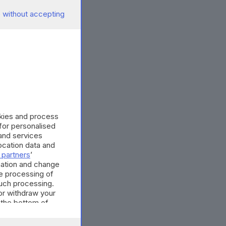
 without accepting
okies and process
 for personalised
and services
cation data and
 partners
’
mation and change
e processing of
such processing.
or withdraw your
 the bottom of