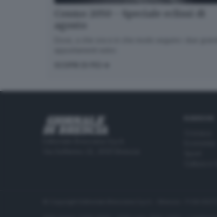
Cosmo 2050 - Speciale eclissi di
agosto
Dove, a che ora e in che modo seguire i due gran
appuntamenti estivi.
SCOPRI DI PIÙ
RUBRICHE
Cronaca
Editoriale Bresciana S.p.A.
Economia
Via Solferino 22, 25121 Brescia
Sport
Cultura e 
© Copyright Editoriale Bresciana S.p.A. - Brescia - P.IVA 00