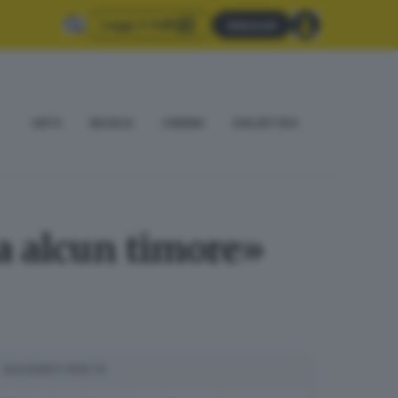
Leggi il GdB
Abbonati
ARTE
MUSICA
CINEMA
DIALÈKTIKA
za alcun timore»
SUGGERITI PER TE