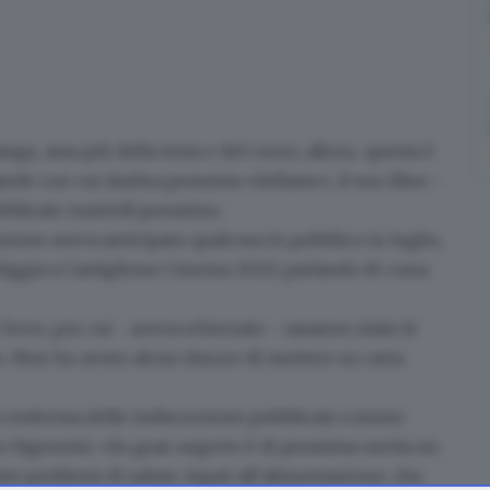
nge, ama più della testa e del cuore, allora... questa è
parole con cui Ambra presenta
«InFame»
, il suo libro -
ubblicato martedì prossimo.
zione aveva anticipato qualcosa in pubblico in luglio,
iggia a Castiglione Cinema 2020, parlando di «una
bevo, per cui - aveva scherzato - saranno state le
o
. Non ho avuto alcun timore di mettere su carta
a conferma delle indiscrezioni pubblicate a inizio
 Signorini: «In gran segreto è di prossima uscita un
dei problemi di salute, legati all’alimentazione, che