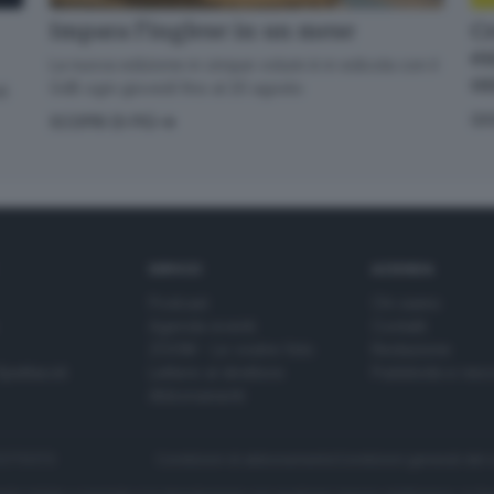
Cr
Impara l’inglese in un mese
en
La nuova edizione in cinque volumi è in edicola con il
o
GdB ogni giovedì fino al 20 agosto
di
GI
SCOPRI DI PIÙ
SERVIZI
AZIENDA
Podcast
Chi siamo
Agenda eventi
Contatti
ZOOM - Le vostre foto
Redazione
Spettacoli
Lettere al direttore
Pubblicità e nec
Abbonamenti
272770173
Condizioni di abbonamento
Condizioni generali del 