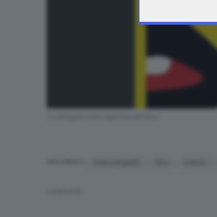
Un dettaglio della copertina del libro
Ambra Angiolini
libro
bulimia
ARGOMENTI
CONDIVIDI