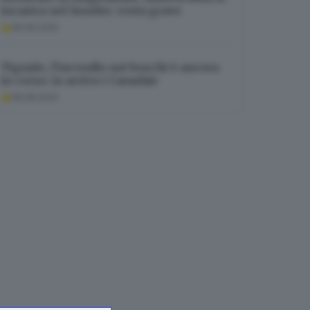
incastra nel lunotto: resta grave
08.08.2026
Tignale, l’incendio nei boschi è ancora
in corso: in arrivo i Canadair
08.08.2026