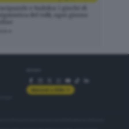
ucipuzzle e Sudoku: i giochi di
igmistica del GdB, ogni giorno
nline
OCA
SEGUICI
Abbonati a GDB+
rologie
servizio
Privacy
Cookie policy
Accessibilità
Pubblicità elettorale